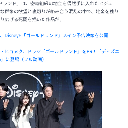
ールドランド」は、密輸組織の地金を偶然手に入れたヒジュ
な群像の欲望と裏切りが絡み合う混乱の中で、地金を独り
り広げる死闘を描いた作品だ。
Disney+「ゴールドランド」メイン予告映像を公開
・ヒョヌク、ドラマ「ゴールドランド」をPR！「ディズニ
5」に登場（フル動画）