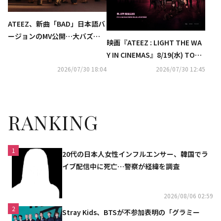
ATEEZ、新曲「BAD」日本語バ
ージョンのMV公開…大バズリ
映画『ATEEZ : LIGHT THE WA
中の振付にも注目
Y IN CINEMAS』8/19(水) TOHO
シネマズ 日比谷ほか 超限定劇
2026/07/30 18:04
2026/07/30 12:45
場公開が決定！ATEEZの没入型
体験を大スクリーンで味わえ
る。
RANKING
1
20代の日本人女性インフルエンサー、韓国でラ
イブ配信中に死亡…警察が経緯を調査
2026/08/06 02:59
2
Stray Kids、BTSが不参加表明の「グラミー