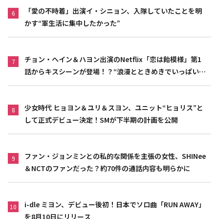
「愛の不時着」出演イ・シニョン、入隊していたことを明
6
かす“軍生活に集中したかった”
チョン・ヘイン＆ハヨン出演のNetflix「恋は飴模様」第1
7
話からキスシーンが登場！？“浪漫とときめきでいっぱいの
作品”
少女時代 ヒョヨン＆ユリ＆スヨン、ユニット“ヒョリス”と
8
して正式デビュー決定！SMが下半期の計画を公開
ファン・ジョンミンとの私的な関係を主張の女性、SHINee
9
＆NCTのファンだった？約70件の通話内容も明らかに
i-dle ミヨン、デビュー後初！日本でソロ曲「RUN AWAY」
10
を8月10日にリリース