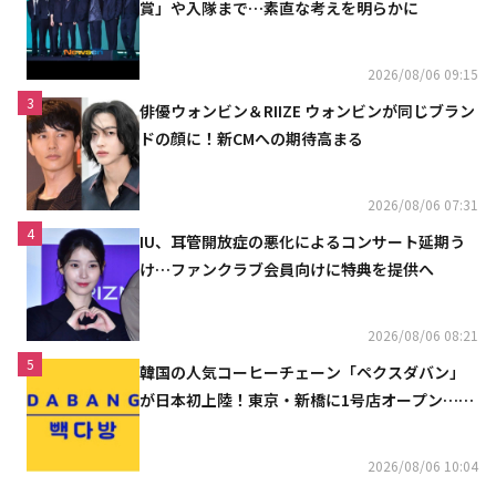
賞」や入隊まで…素直な考えを明らかに
2026/08/06 09:15
3
俳優ウォンビン＆RIIZE ウォンビンが同じブラン
ドの顔に！新CMへの期待高まる
2026/08/06 07:31
4
IU、耳管開放症の悪化によるコンサート延期う
け…ファンクラブ会員向けに特典を提供へ
2026/08/06 08:21
5
韓国の人気コーヒーチェーン「ペクスダバン」
が日本初上陸！東京・新橋に1号店オープン…海
外市場へ本格進出
2026/08/06 10:04