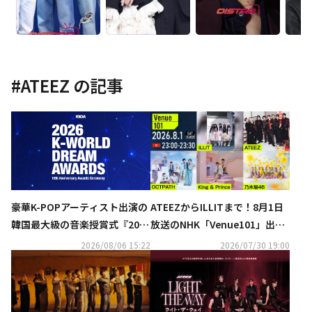
#
ATEEZ
の記事
ATEEZからILLITまで！8月1日
豪華K-POPアーティスト出演の
放送のNHK「Venue101」出演
韓国最大級の音楽授賞式『2026
決定…バズリ中の曲のダンスレ
K-WORLD DREAM AWARDS』8
2026/08/06 15:22
2026/07/30 19:00
クチャーも
月27日にU-NEXTが日本独占で
見放題ライブ配信