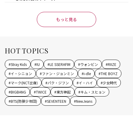
もっと見る
HOT TOPICS
#
Stray Kids
#
IU
#
LE SSERAFIM
#
ウォンビン
#
RIIZE
#
イ・シニョン
#
ファン・ジョンミン
#
i-dle
#
THE BOYZ
#
マーク(NCT出身)
#
パク・ジフン
#
イ・ハイ
#
少女時代
#
BIGBANG
#
TWICE
#
東方神起
#
キム・スヒョン
#
BTS(防弾少年団)
#
SEVENTEEN
#
NewJeans