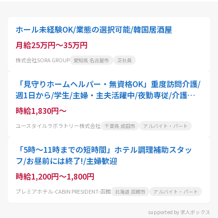
ホール未経験OK/業態の選択可能/韓国居酒屋
月給25万円～35万円
株式会社SORA GROUP
愛知県 名古屋市
正社員
「見守りホームヘルパー・無資格OK」重度訪問介護/
週1日から/学生/主婦・主夫活躍中/夜勤専従/介護職
員
時給1,830円～
ユースタイルラボラトリー株式会社
千葉県 成田市
アルバイト・パート
「5時〜11時までの短時間」ホテル調理補助スタッ
フ/お昼前には終了!/主婦歓迎
時給1,200円～1,800円
プレミアホテル-CABIN PRESIDENT-函館
北海道 函館市
アルバイト・パート
supported by 求人ボックス