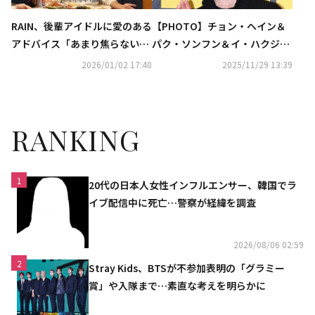
RAIN、後輩アイドルに愛のある
【PHOTO】チョン・ヘイン＆
アドバイス「あまり焦らない
パク・ソンフン＆イ・ハクジュ
で」（動画あり）
ら、映画「情報員」VIP試写会
2026/01/02 17:40
2025/11/29 13:39
に出席
RANKING
1
20代の日本人女性インフルエンサー、韓国でラ
イブ配信中に死亡…警察が経緯を調査
2026/08/06 02:59
2
Stray Kids、BTSが不参加表明の「グラミー
賞」や入隊まで…素直な考えを明らかに