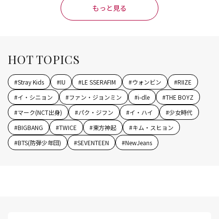
もっと見る
HOT TOPICS
#
Stray Kids
#
IU
#
LE SSERAFIM
#
ウォンビン
#
RIIZE
#
イ・シニョン
#
ファン・ジョンミン
#
i-dle
#
THE BOYZ
#
マーク(NCT出身)
#
パク・ジフン
#
イ・ハイ
#
少女時代
#
BIGBANG
#
TWICE
#
東方神起
#
キム・スヒョン
#
BTS(防弾少年団)
#
SEVENTEEN
#
NewJeans