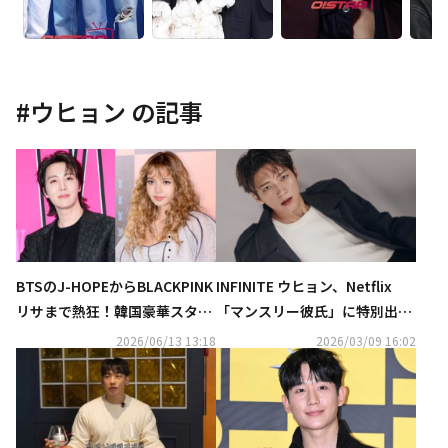
#
ウヒョン
の記事
BTSのJ-HOPEからBLACKPINK
INFINITE ウヒョン、Netflix
リサまで熱狂！韓国豪華スター
「マンスリー彼氏」に特別出
たちが「北中米ワールドカッ
演！甘いビジュアルと眼差しで
2026/06/13 13:18
2026/03/09 16:02
プ」を応援
魅了