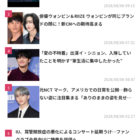
2026/08/06 09:15
3
俳優ウォンビン＆RIIZE ウォンビンが同じブラン
ドの顔に！新CMへの期待高まる
2026/08/06 07:31
4
「愛の不時着」出演イ・シニョン、入隊してい
たことを明かす“軍生活に集中したかった”
2026/08/06 08:47
5
元NCT マーク、アメリカでの日常を公開…飾ら
ない姿に注目集まる「ありのままの姿を見せた
い」（動画あり）
2026/08/06 02:27
IU、耳管開放症の悪化によるコンサート延期うけ…ファン
6
クラブ会員向けに特典を提供へ