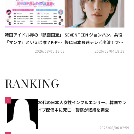
韓国アイドル界の「顔面国宝」
SEVENTEEN ジョンハン、兵役
「マンネ」といえば誰？K-POP
後に日本最速テレビ出演！ファ
推しタイプ別調査の結果が明ら
ン公言のM!LKと“滅”コラボ…親
2026/08/05 18:09
2026/08/04 18:18
かに
友・山﨑賢人も登場
RANKING
1
20代の日本人女性インフルエンサー、韓国でラ
イブ配信中に死亡…警察が経緯を調査
2026/08/06 02:59