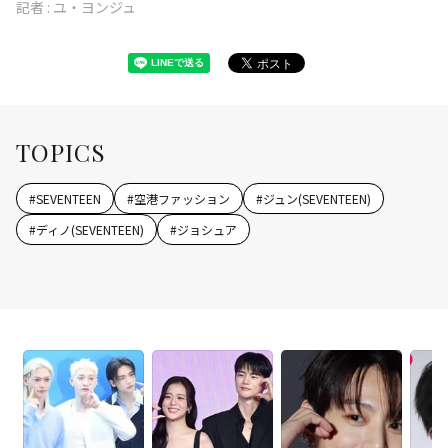
記者 :
ユ・ヨンジュ
TOPICS
#
SEVENTEEN
#
空港ファッション
#
ジュン(SEVENTEEN)
#
ディノ(SEVENTEEN)
#
ジョシュア