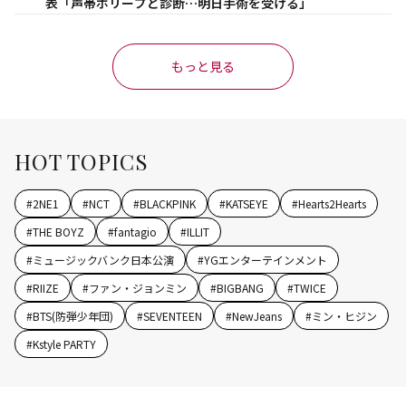
表「声帯ポリープと診断…明日手術を受ける」
もっと見る
HOT TOPICS
#
2NE1
#
NCT
#
BLACKPINK
#
KATSEYE
#
Hearts2Hearts
#
THE BOYZ
#
fantagio
#
ILLIT
#
ミュージックバンク日本公演
#
YGエンターテインメント
#
RIIZE
#
ファン・ジョンミン
#
BIGBANG
#
TWICE
#
BTS(防弾少年団)
#
SEVENTEEN
#
NewJeans
#
ミン・ヒジン
#
Kstyle PARTY