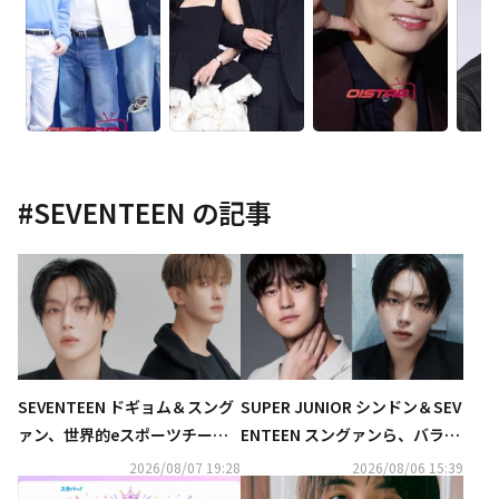
#
SEVENTEEN
の記事
SEVENTEEN ドギョム＆スング
SUPER JUNIOR シンドン＆SEV
ァン、世界的eスポーツチーム
ENTEEN スングァンら、バラエ
とコラボ！応援ソングを8月10
ティ番組「大脱出」新シーズン
2026/08/07 19:28
2026/08/06 15:39
日にリリース
に出演決定