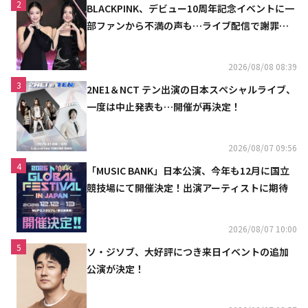
2
BLACKPINK、デビュー10周年記念イベントに一
部ファンから不満の声も…ライブ配信で謝罪
「コミュニケーション不足だった」
2026/08/08 08:39
3
2NE1＆NCT テン出演の日本スペシャルライブ、
一度は中止発表も…開催が再決定！
2026/08/07 09:56
4
「MUSIC BANK」日本公演、今年も12月に国立
競技場にて開催決定！出演アーティストに期待
2026/08/07 10:00
5
ソ・ジソブ、大好評につき来日イベントの追加
公演が決定！