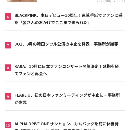
2026/08/07 03:57
BLACKPINK、本日デビュー10周年！直筆手紙でファンに感
6
謝「皆さんのおかげでここまで来られた」
JO1、9月の韓国ソウル公演の中止を発表…事務所が謝罪
7
KARA、10月に日本ファンコンサート開催決定！延期を経
8
てファンと再会へ
FLARE U、初の日本ファンミーティングが中止に…事務所
9
が謝罪
ALPHA DRIVE ONE サンヒョン、カムバックを前に休養発
10