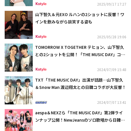
2025/09/17 17:27
山下智久＆元EXO ルハンの2ショットに反響！ワ
インを飲みながら談笑する姿も
2025/05/28 19:06
TOMORROW X TOGETHER テヒョン、山下智久
との2ショットを公開！「THE MUSIC DAY」コラ
ボステージに絶賛の声
2024/07/09 15:48
TXT「THE MUSIC DAY」出演が話題…山下智久
＆Snow Man 渡辺翔太との日韓コラボが大反響！
2024/07/07 13:41
aespa＆NEXZら「THE MUSIC DAY」第2弾ライ
ンナップ公開！NewJeansのソロ歌唱から日韓コ
ラボまで続々