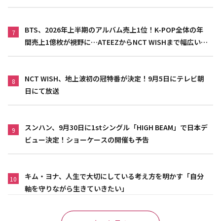
BTS、2026年上半期のアルバム売上1位！K-POP全体の年
7
間売上1億枚が視野に…ATEEZからNCT WISHまで幅広い世
代が活躍
NCT WISH、地上波初の冠特番が決定！9月5日にテレビ朝
8
日にて放送
スンハン、9月30日に1stシングル「HIGH BEAM」で日本デ
9
ビュー決定！ショーケースの開催も予告
キム・ヨナ、人生で大切にしている考え方を明かす「自分
10
軸を守りながら生きていきたい」