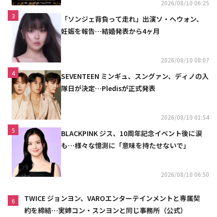
2026/08/10 06:25
3
「ソンジェ背負って走れ」出演ソ・ヘウォン、
妊娠を報告…結婚発表から4ヶ月
2026/08/10 08:07
4
SEVENTEEN ミンギュ、スングァン、ディノの入
隊日が決定…Pledisが正式発表
2026/08/10 01:54
5
BLACKPINK ジス、10周年記念イベント後に涙
も…様々な憶測に「意味を持たせないで」
2026/08/10 06:50
TWICE ジョンヨン、VAROエンターテインメントと専属契
6
約を締結…実姉コン・スンヨンと同じ事務所（公式）