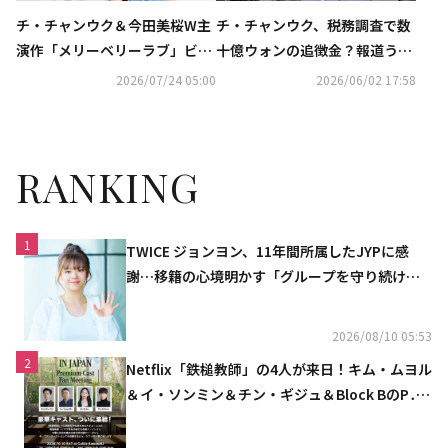
チ・チャンウク＆今田美桜W主
チ・チャンウク、税務調査で数
演作「メリーベリーラブ」ビジ
十億ウォンの追徴金？報道うけ
ュアルが初解禁！日テレの10月
事務所がコメント「遅滞なく納
2026/07/24 05:00
2026/06/02 17:58
期水曜ドラマに決定
付予定」
RANKING
1
TWICE ジョンヨン、11年間所属したJYPに感
謝…移籍の心境明かす「グループを守り続け
る」
2026/08/10 05:53
2
Netflix「鉄槌教師」の4人が来日！キム・ムヨル
＆イ・ソンミン＆チン・ギジュ＆Block BのP․
O、10月にスペシャルファンミーティング開催
決定