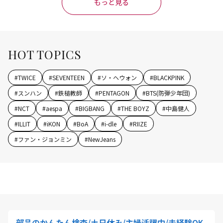
もっと見る
HOT TOPICS
#
TWICE
#
SEVENTEEN
#
ソ・ヘウォン
#
BLACKPINK
#
スンハン
#
鉄槌教師
#
PENTAGON
#
BTS(防弾少年団)
#
NCT
#
aespa
#
BIGBANG
#
THE BOYZ
#
中島健人
#
ILLIT
#
iKON
#
BoA
#
i-dle
#
RIIZE
#
ファン・ジョンミン
#
NewJeans
部品のかんたん検査/土日休み/主婦活躍中/未経験OK