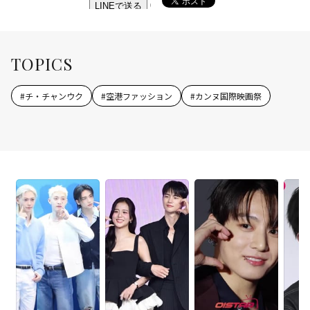
TOPICS
#
チ・チャンウク
#
空港ファッション
#
カンヌ国際映画祭