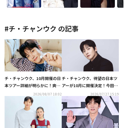
#
チ・チャンウク
の記事
チ・チャンウク、10月開催の日
チ・チャンウク、待望の日本ツ
本ツアー詳細が明らかに！爽や
アーが10月に開催決定！今田美
かなポスターも
桜とのW主演作「メリーベリー
2026/08/07 18:02
2026/07/27 15:19
ラブ」にも期待