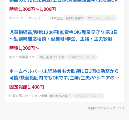
時給1,300円～1,800円
キャリアリンクファクトリー株式会社
京都府 京都市
アルバイト・パート
児童指導員/時給1200円!無資格OK/児童見守り!週3日
～勤務時間応相談・副業可/学生、主婦・主夫歓迎
時給1,200円～
ゆめの駅学童クラブ
埼玉県 さいたま市
アルバイト・パート
ホームヘルパー/未経験者も大歓迎!1日1回の勤務から
可能/扶養範囲内でもOKです/主婦/主夫/やシニアの方
にもおすすめ!駅チカ徒歩5分&マイカー通勤もOK
固定報酬1,400円
訪問介護ステーション小碓
愛知県 名古屋市
アルバイト・パート
supported by 求人ボックス