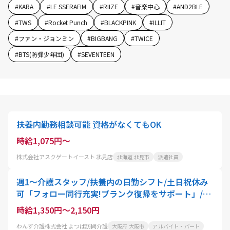
#
KARA
#
LE SSERAFIM
#
RIIZE
#
音楽中心
#
AND2BLE
#
TWS
#
Rocket Punch
#
BLACKPINK
#
ILLIT
#
ファン・ジョンミン
#
BIGBANG
#
TWICE
#
BTS(防弾少年団)
#
SEVENTEEN
扶養内勤務相談可能 資格がなくてもOK
時給1,075円～
株式会社アスクゲートイースト 北見店
北海道 北見市
派遣社員
週1～介護スタッフ/扶養内の日勤シフト/土日祝休み
可「フォロー同行充実!ブランク復帰をサポート」/梅
田
時給1,350円～2,150円
わんず介護株式会社 よつば訪問介護
大阪府 大阪市
アルバイト・パート