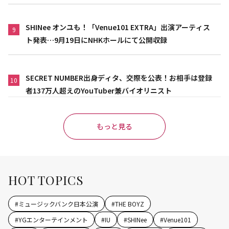
SHINee オンユも！「Venue101 EXTRA」出演アーティス
9
ト発表…9月19日にNHKホールにて公開収録
SECRET NUMBER出身ディタ、交際を公表！お相手は登録
10
者137万人超えのYouTuber兼バイオリニスト
もっと見る
HOT TOPICS
#
ミュージックバンク日本公演
#
THE BOYZ
#
YGエンターテインメント
#
IU
#
SHINee
#
Venue101