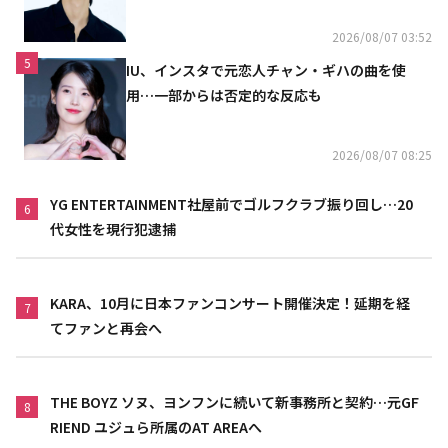
結
2026/08/07 03:52
5
IU、インスタで元恋人チャン・ギハの曲を使
用…一部からは否定的な反応も
2026/08/07 08:25
YG ENTERTAINMENT社屋前でゴルフクラブ振り回し…20
6
代女性を現行犯逮捕
KARA、10月に日本ファンコンサート開催決定！延期を経
7
てファンと再会へ
THE BOYZ ソヌ、ヨンフンに続いて新事務所と契約…元GF
8
RIEND ユジュら所属のAT AREAへ