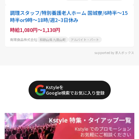
調理スタッフ/特別養護老人ホーム 国城寮/6時半～15
時半or9時～18時/週2~3日休み
時給1,080円～1,130円
南陽食品株式会社
和歌山県 九度山町
アルバイト・パート
supported by 求人ボックス
Kstyleを
Google検索でお気に入り登録