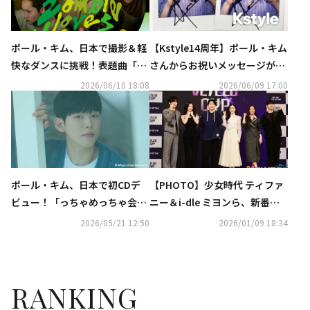
ポール・キム、日本で撮影＆軽
【Kstyle14周年】ポール・キム
快なダンスに挑戦！表題曲「Zo
さんからお祝いメッセージが到
mbie Loves Matcha」MV公開
着！直筆サイン入りポラを2名
2026/06/10 18:08
2026/06/09 17:00
様にプレゼント（終了しまし
た）
ポール・キム、日本で初CDデ
【PHOTO】少女時代 ティファ
ビュー！「っちゃめっちゃ会い
ニー＆i-dle ミヨンら、新番組
たい」を先行配信＆ライブクリ
「VEILED CUP」制作発表会に
2026/05/21 12:50
2026/01/09 18:34
ップ公開
出席
RANKING