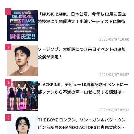
1
「MUSIC BANK」日本公演、今年も12月に国立
競技場にて開催決定！出演アーティストに期待
2026/08/07 10:00
2
ソ・ジソブ、大好評につき来日イベントの追加
公演が決定！
2026/08/07 03:57
3
BLACKPINK、デビュー10周年記念イベントに一
部ファンから不満の声…ロゼに関する憶測は否
定
2026/08/07 02:32
4
THE BOYZ ヨンフン、ソン・ガン＆パク・ウン
ビンら所属のNAMOO ACTORSと専属契約を締