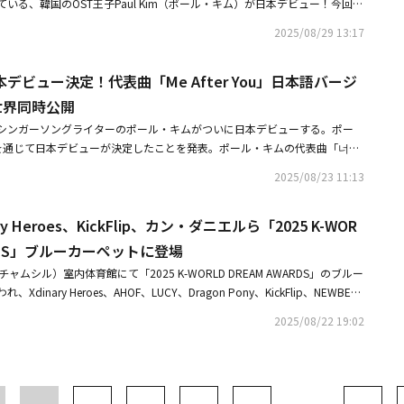
いる、韓国のOST王子Paul Kim（ポール・キム）が日本デビュー！今回配
頭を下げたと思いきや、すかさず「もしよろしければ、もう1回歌ってもい
出た部分はありましたか？ポール・キム：歌唱において、発音がかなり異な
で約1億回再生された「Me After You」の日本語版となる「君に会い (Me
場からは大歓迎の拍手が鳴り響いた。2度目の歌唱の前には、「さっきのは
ンでは「い」や「え」が多く、音が狭くなるというか、集まる感じがしま
2025/08/29 13:17
この楽曲は、誰かの存在によって変わっていく自分自身を感じながら綴った、手紙の
きし、「初めて出てくるかのうように」と登場シーンから仕切り直し、笑い
歌うと、明るく表現されます。韓国語では音が広がるので、少し重くなる感
が良いか悪いかではなく、未熟な自分が影響を受けてしまうほど強い恋だっ
を即座にユーモアに昇華させるスマートな立ち振る舞いと、自身の歌をしっ
歌うと軽くなり、明るい印象になるんです。そのため韓国語バージョンよ
デビュー決定！代表曲「Me After You」日本語バージ
れている。ポール・キムも「どんなことがあっても、君と一緒ならこの先も
いうサービス精神もまた、ファンを魅了してやまない。こうして2度目の「
方がロマンティックに聞こえるような気がしています。三吉彩花の熱演に感
そんな気持ちを、この曲を通して伝えられたら嬉しいです」とコメント。本作の
世界同時公開
（yours）」を見事に歌い上げると、会場からは大歓声が。ポール・キムもそんなファ
みながら」――ミュージックビデオには三吉彩花さんが出演されていますが、三
、俳優・モデルの 三吉彩花が特別出演。彼女の凛とした存在感と繊細な表
めながら、「皆さん、久しぶりです。ポール・キムです！」と改めて挨拶し
したか？ポール・キム：知っていましたが、このように会うことができると
力派シンガーソングライターのポール・キムがついに日本デビューする。ポー
歌声と重なり合い、楽曲の世界観をさらに深く鮮やかに描き出している。過
本でショーケースを開催することについて「ずっと待っていた僕のショーケ
とても韓国語が上手だと聞いていました。またNetflixの「今際の国のアリ
を通じて日本デビューが決定したことを発表。ポール・キムの代表曲「너를
er You」（涙の女王）、「So Long」（ホテルデルーナ）、「About You」（良
のショーケースです。ようこそ、ようこそ！」と喜びをあらわに。「結構楽
ので、知っていました。――三吉さんの出演したミュージックビデオを初めて見
)」が、日本語バージョン「君に会い（Me After You）」として、8月29日（金）0
）等、様々なドラマや映画のOSTを担当してきたポール・キム。2025年9
2025/08/23 11:13
れど、心配もありました。ちなみに、今日まだ何も起こってないですよ
さい。ポール・キム：普通は映像を撮ったら、そこから何度も編集をしま
。公式Xでは「長い時間をかけて準備してきたこの瞬間。日本のファンの皆
Y HALLにてJapan Debut Showcaseを開催する。【ポール・キム コメン
アクシデントに関するジョークも忘れなかった。歌手になったきっかけは日
データをいただいた時から本当に気に入ったので、ほとんど編集をしません
けられます。感動の波紋が日本にも広がることを、どうぞご期待ください」
した。ずっと願い続けてきた日本での初アルバムをついにリリースできるこ
ド続々ここで、「すみませーん、お邪魔させていただいてよろしいでしょう
、寝ていた三吉さんが目を開けるのと歌い出しのタイミングだけはこれがい
ry Heroes、KickFlip、カン・ダニエルら「2025 K-WOR
高めている。また、ポール・キムは、「君に会い（Me After You）」公開
、この曲からスタートできることをとても嬉しく思います。これからももっ
と共に、MCの藤原倫己が登場。ここまですべて日本語でファンとコミュニ
三吉さんが曲の流れに沿って素晴らしい演技を披露してくれたので、ミュー
ューショーケースを開催。東京・TIAT SKY HALLにて無料にて行う。詳細
WARDS」ブルーカーペットに登場
けられるように頑張りますので、ぜひ楽しみにしていてください(^^)■リリ
ポール・キムの流ちょうな日本語を絶賛し、「まずはジャパンデビューおめ
音楽を聴く楽しさもあると思います。――ポール・キムさんも撮影に同行された
知らせお待たせしました！Paul Kim、ついに日本デビュー決定！代表曲「너
会い (Me After You)」リリース日：2025年8月29日（金）配信Linkはこちら
ムシル）室内体育館にて「2025 K-WORLD DREAM AWARDS」のブルー
盛大に彼をお祝いした。会場からは、改めて盛大な歓声と拍手が鳴り響い
キム：全部ではありませんが、一部シーンには同行しました。三吉さんは深
You)」が待望の日本語バージョンとして生まれ変わります。🎵 『君に会い (Me Afte
mentCopyright：Paul Kim, Donnie J, Joseph K■公演情報Paul Kim Jap
inary Heroes、AHOF、LUCY、Dragon Pony、KickFlip、NEWBEA
お気持ちは？」と聞かれると、ポール・キムは「まず、羽田空港にこんな場
本当に苦労されたと思います。後半にお好み焼きを食べるシーンがあります
9日(金) 0:00 全世界同時公開長い時間をかけて準備してきたこの瞬間。 pic.twitt
日時：2025年9月1日（月）19:30 START会場：TIAT SKY HALL入場：Free（200
・ダニエル、ポール・キム、パク・ジヒョン、キム・ギョンウク＆ファン・イ
たです」と一言。空港内にホールがあるという事実に、驚きを隠せない様子
きを食べながら撮影している時、僕は横でハイボールを飲みながらお好み焼
ash; 폴킴 (Paul Kim) JP (@paulkim_jptwt) August 21, 2025 ■リリース情
2025/08/22 19:02
ポール・キム日本公式ファンクラブ・ポール・キム日本公式X
＆チャン・ドヨンが出席した。同イベントには、BTOB、Stray Kids、TO
と笑顔を見せた。ユーモアセンスあふれる切り返しに、会場は一気に和やか
）。とても美味しかったです（笑）。――日本の俳優はたくさん知っています
e After You）」リリース日：8月29日（金）0時■公演情報Paul Kim Japa
RAVITY、IVE、LE SSERAFIM、tripleS、YOUNG POSSE、FIFTY FIFTY、N
あいあいとしたやりとりで会場が温まると、藤原倫己の「1つ目のコーナー
の俳優さんは韓国でも日本の俳優さんはとても有名な方が多いので、ものす
時：2025年9月1日（月）19:30 START会場：TIAT SKY HALL入場：Free（200名
ip、Hearts2Hearts、KiiiKiii、NEWBEAT、AHOF、LUCY、Xdinary Heroes、Q
 You』！」というタイトルコールと共にトークコーナーに突入した。「ポール・
ます。ですが、あまり知らない方だと思います。――好きなドラマや映画はあり
予定■関連リンク・ポール・キム日本公式X
ny、歌手パク・ソジン、パク・ジヒョンらが出演した。・世界のK-POPファン集
うテーマで、改めて彼のプロフィールをおさらい。「88年2月11日生まれ」
僕はドラマや映画よりも、日本アニメが好きなんですが、以前よく観た映画