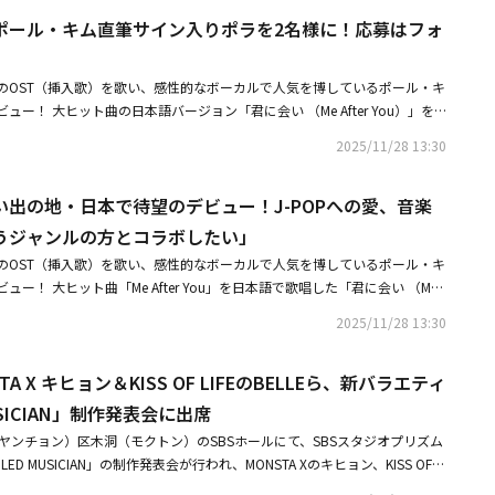
ル、ラオスなどアジア各国の代表ボーカルを選ぶ過程を見せたとしたら、
方とコラボしたい」・ポール・キム、日本デビュー曲のMV公開！三吉彩花
ポール・キム直筆サイン入りポラを2名様に！応募はフォ
はその拡張版で、各国のTOP3が韓国で激突し、国家のプライドをかけたボーカル戦
Me After You）」■リリース情報「っちゃめっちゃ会いたい」デジタルリ
高のボーカリストを選ぶだけに、「VEILED CUP」の審査委員のラインナ
：2026年5月20日収録曲：M1.っちゃめっちゃ会いたいM2.っちゃめっち
。歌手はもちろん、女優としても活躍しているティファニーと韓国を代表す
のOST（挿入歌）を歌い、感性的なボーカルで人気を博しているポール・キ
tal）レーベル：Whyes Entertainment配信はこちら日本初CDシングル「Zom
の10CM、万能エンターテイナーのヘンリー、ミヨンとともに「VEILED M
ー！ 大ヒット曲の日本語バージョン「君に会い （Me After You）」を
発売日：2026年6月10日価格：2,000円（tax out）収録曲：M1.Zombie Loves M
審査委員として活躍していたAileeとポール・キムが審査委員として合流し、「Q
オには三吉彩花が出演したことで話題に。Kstyleではデビューショーケー
oves Matcha（Instrumental）M3.っちゃめっちゃ会いたいM4.っちゃめっちゃ会
 TO KINGDOM」など、音楽バラエティのMCとして注目された女優イ・ダヒが単
2025/11/28 13:30
経験もあるポール・キムさんに、日本デビューや日本ファンへの思い、留学
l）レーベル：Whyes Entertainment■関連リンク日本公式ファンクラブ
手がけるプロデューサーのイ・ホンヒは「アジア9ヶ国で同じフォーマットと
りと聞きました。さらに、ポール・キムさんから直筆サイン入りポラも！
のTOP3を現地決勝戦から見て本当に驚いた。国ごとに特色のあるボーカル
出の地・日本で待望のデビュー！J-POPへの愛、音楽
トいたします。【インタビュー】ポール・キム、思い出の地・日本で待望の
、シルエットもさまざまで『VEILED CUP』がとても楽しみになった」と
の愛、音楽ルーツ明かす「違うジャンルの方とコラボしたい」■リリース情報P
うジャンルの方とコラボしたい」
に集まった参加者たちのステージは期待以上だった。完璧な韓国語の発音で
e After You）」リリース日：2025年8月29日（金）配信Linkはこちらレーベ
参加者から、自分の国の歌を歌う参加者まで多様だった。言葉は違えど、音楽を
のOST（挿入歌）を歌い、感性的なボーカルで人気を博しているポール・キ
entCopyright：Paul Kim, Donnie J, Joseph K■関連リンク・ポール・キム日
ことを感じて、音楽が与える力をもう一度感じることができた。また、各国
ー！ 大ヒット曲「Me After You」を日本語で歌唱した「君に会い （Me
ール・キム日本公式X ◆ポール・キム直筆サイン入りポラを抽選で2名様に
たちが集まったため、妙な牽制と神経戦もあったが、国家対抗戦というタイ
発表し、ミュージックビデオには三吉彩花が出演したことで話題を呼んだ。今回、K
は終了しました。たくさんのご応募ありがとうございました。※【応募方
2025/11/28 13:30
で優勝者が出るか、期待していただきたい」と伝えた。
ョーケースの翌日にインタビューを敢行。日本で留学経験もある彼が、日本デビ
witter）アカウント「＠Kstyle_news」をフォロー②コチラのポストをリポスト
い、留学中の思い出などを語ってくれた。【プレゼント】ポール・キム直筆
応募ください。【応募期間】2025年11月28日（金） 13：30 ～ 12月1日
TA X キヒョン＆KISS OF LIFEのBELLEら、新バラエティ
に！応募はフォロー＆リポスト 留学経験のある日本でデビュー！「当時の友
件】・X（Twitter）でKstyle公式アカウント（＠Kstyle_news） をフォロ
は日本デビューショーケースが開催されました。公演中に「翌日からインタビュ
USICIAN」制作発表会に出席
に居住されている方（賞品配送先が日本国内の方）・応募に関する注意事項
ルがあるので、日本の芸能人になったような気分だ」と話されていました
選発表について】・プレゼントの当選については、厳正なる抽選の上、決定
ヤンチョン）区木洞（モクトン）のSBSホールにて、SBSスタジオプリズム
すか？ポール・キム：本当に日本でデビューしたんだと実感しています
プレゼントはお選びいただけませんので、予めご了承ください。・当選者の
D MUSICIAN」の制作発表会が行われ、MONSTA Xのキヒョン、KISS OF LI
ることができて、とても幸せです。――ショーケースで特に記憶に残っている場
tyle_news）のアカウントよりDM（ダイレクトメッセージ） にて当選のご連絡を
ニエル、Ailee、赤頬思春期のアン・ジヨン、ポール・キム、2Fのシン・ヨンジ