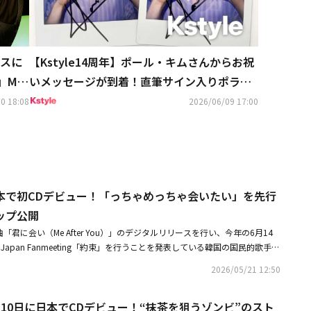
スに
【Kstyle14周年】ポール・キムさんからお祝
a」MV
いメッセージが到着！直筆サイン入りポラを2
名様にプレゼント（終了しました）
0 18:08
2026/06/09 17:00
本で初CDデビュー！「っちゃめっちゃ会いたい」を先行
ップ公開
「君に会い（Me After You）」のデジタルリリースを行い、今年の6月14
m 1st Japan Fanmeeting「約束」を行うことを発表している韓国の国民的歌手ポ
シングル「Zombie Loves Matcha」でCDデビューする。 5月20日
2026/05/21 12:50
グ曲「っちゃめっちゃ会いたい」が、各ストリーミングサイトにて先行配
なる、初夏にピッタリの爽やかなポップソングだ。 そして、ポール・キム
10日に日本でCDデビュー！“抹茶を狙うゾンビ”のスト
、「っちゃめっちゃ会いたい」のライブクリップも公開。ポール・キムの素顔も