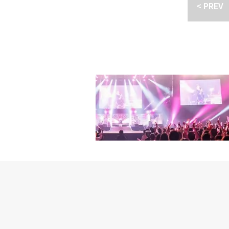
結！Stray KidsからIV
などの基本的な情報はも
は、「ホノカアボーイ」
< PREV
ray Kids「2025 K-
本語と3ヶ国語を話せる
す。――昨年、初の日本
れた。日本での生活が、
漫画をたくさん買って帰
たころに、日本でカラオ
「NARUTO -ナルト
こそ韓国でもいろんな形
て、難しかったです。そ
ここまで歌が好きなら歌
す。―― 以前の日本公演
でOST（挿入歌）を歌い
一度勉強したのでしょう
まででは」と謙遜しつつ
ら嫌になるものじゃないで
視聴者の中では『この歌
きな日本アニメは何です
戦略です」とコメント。
で、一番好きなキャラク
ドラマの名シーンが蘇る
ると思います。日本アーテ
よいよ本格的にステージがスタ
して初めて日本でファン
t」、「涙の女王」の「Can
ル・キム：ファンコンサ
細な表現力と、ドラマの
家さんと会いました。い
見られた。特に、201
てファンの皆さんの反応
たにリメイクされた「Every
来てくださり、びっくり
も。ポール・キムはファ
議でもありましたし、こ
ファンの歌声を聴かせて
ても嬉しかったです。韓国
ュニケーションによって
それほど多くはなく、そ
した。ステージを終えて2
では年上の方たちがたく
u）」に関するエピソー
す。――当時YUIさんや
関して、「今日この日に