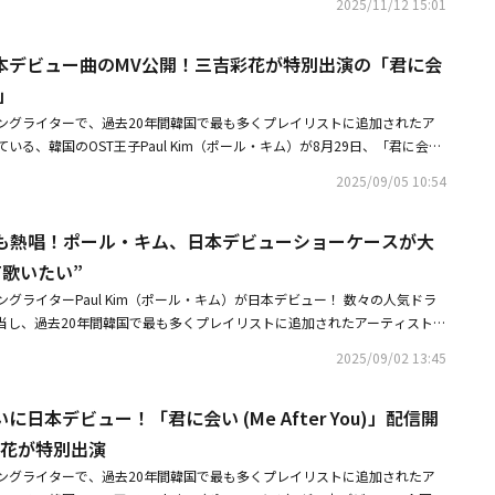
・キム：今回、ファンの皆さんと初めて、一緒にミュージックビデオを見ま
2025/11/12 15:01
レゼントに関するDM/メンションでのご連絡は、平日10：00～18：30と
席した。同作は顔、名前の露出なしにベールの後ろで上半身シルエットだけ
でしたし、ファンの方々がとても喜んでいました。すごく良かった、感動し
トメッセージ）は、Kstyle（＠Kstyle_news） をフォローいただいており
声だけを聞いて審査する。すでにデビューした歌手も、隠れたボーカルの実
ました。――ポール・キムさんは、日本に留学された経験があるので、日本デビ
とができませんので、ご注意ください。【注意事項】※本キャンペーンに関
本デビュー曲のMV公開！三吉彩花が特別出演の「君に会
体があらかじめ分からない面白さを届ける。・MONSTA X キヒョンからヒ
あると思いますが、いかがですか？ポール・キム：その通りです。留学した
為がされていると判断いたしましたアカウントは、キャンペーン対象外とさ
ングル「baby blue」コンセプトフォト公開・KISS OF LIFEのBELL
)」
日本でデビューしたいという気持ちが大きかったんです。日本にいた時の思
社は、ご応募者のポスト・投稿（ツイート）内容については一切の責任を負
補？母親からの連絡が話題に（動画あり）
、カラオケに行ったことなどが頭に思い浮かびました。――日本デビューしたこ
ングライターで、過去20年間韓国で最も多くプレイリストに追加されたア
、当選者様への当選のご連絡をもってかえさせていただきますので、ご了承
いますか？ポール・キム：知っている友達もいます。連絡をとり続けている
いる、韓国のOST王子Paul Kim（ポール・キム）が8月29日、「君に会い
、指定の日時までにご連絡がない場合、当選を無効とさせていただきます。
はない友達もいますが、連絡をくれてお祝いしてくれたり、からかったり
をリリース。待望の日本デビューを果たした。そして、「君に会い (Me After You)」
い合せは受け付けておりませんので、ご了承ください。※当キャンペーンの
2025/09/05 10:54
本デビュー曲「君に会い（Me After You）」の紹介をお願いします。ポー
た。MVには、俳優・モデルの 三吉彩花が特別出演。彼女の凛とした存在感と
なく変更する場合がございます。あらかじめご了承ください。※当選の権利
、韓国で発売された「Me After You」を日本語にして歌った曲です。あな
・キムの歌声と重なり合い、楽曲の世界観をさらに深く鮮やかに描き出して
賞品の不具合・破損に関する責任は一切負いかねます。※キャンペーン参加
んのことが変わった、色々な瞬間があるけれど、あなたと一緒だったら前に
Tも熱唱！ポール・キム、日本デビューショーケースが大
ter You)」はポール・キムの代表曲で、約1億回再生された「Me After You」
個人情報保護方針＜プライバシーポリシー＞をお読み下さい。※当選時にご
になっています。そのため、メッセージ的に、日本の方々に初めて挨拶をす
によって変わっていく自分自身を感じながら綴った、手紙のようなもので、
、電話番号は、その確認などの関連情報のご案内のみに使用し、キャンペー
T歌いたい”
、デビュー曲に決めました。愛を込めた率直なバラードです。――この曲は日本
ではなく、未熟な自分が影響を受けてしまうほど強い恋だった、ということ
方法に基づき消去いたします。※インターネット通信料・接続料およびツイ
グライターPaul Kim（ポール・キム）が日本デビュー！ 数々の人気ドラ
披露されていた曲でしたが、その時のファンの皆さんの反応はいかがでした
キムは、9月1日に東京・TIAT SKY HALLで日本デビューショーケースを
用はお客様のご負担になります。※次の場合はいずれのご応募も無効となり
担当し、過去20年間韓国で最も多くプレイリストに追加されたアーティスト
く良かったです。その時から準備していて、すでにレコーディングも終えた
ん、ドラマ「ロマンスは必然に」の「Every Day, Every Moment」
。・応募時の内容に記載不備がある場合。・お客さまのご住所が不明・又は
日に東京・TIAT SKY HALLで日本デビューショーケースを行った。開始直
デビューまで時間がかかりましたが、コンサートで歌った時も、ファンの皆
t Get Over You」など、多くの視聴者を魅了したOSTも歌唱し、ファンを
本キャンペーン当選賞品を、インターネットオークションなどで第三者に転
2025/09/02 13:45
ントも謙虚でスマートな神対応公演前からファンの熱気にあふれ、満員とな
ました。当時は、その曲を披露する時間が一番緊張しました（笑）。――歌詞は
」OSTも熱唱！ポール・キム、日本デビューショーケースが大盛況日本でも
ております。※当選者の方は、当選連絡のDMに記載されているURLをSNS
LL。オープニング映像が終わると、満を持してシックな黒のセットアップ姿のポー
ヘ（愛している）」はそのまま韓国語で歌われていますね。何か特別な意味
ム、日本デビュー決定！代表曲「Me After You」日本語バージョンが8月2
三者に入力されてしまう危険性がございますのでお控えください。
日本デビュー！「君に会い (Me After You)」配信開
見渡してほほ笑んだ彼は、2019年のヒット曲「Traffic Light （your
ール・キム：「サランヘ」という韓国語は、世界的に知られている言葉だと
報Paul Kim「君に会い (Me After You)」リリース日：2025年8月29
歌声が響くと、会場の熱気は一段と高まった。しかし、ここでアクシデント
 You」「愛している」「我愛你（ウォーアイニー）」などのように、「サラン
彩花が特別出演
：Whyes EntertainmentCopyright：Paul Kim, Donnie J, Joseph
かったところで喉に異変を感じたようで、歌唱中に何度か咳ばらいをする姿
っている言葉だと思いました。日本でデビューをしますが、僕は韓国人なの
・キム日本公式ファンクラブ・ポール・キム日本公式X
ングライターで、過去20年間韓国で最も多くプレイリストに追加されたア
もステージを中断することなく歌い切った彼は、「皆さん、すみませんでし
少し反映できればと思い、韓国語の歌詞を入れました。――日本語で歌ってみ