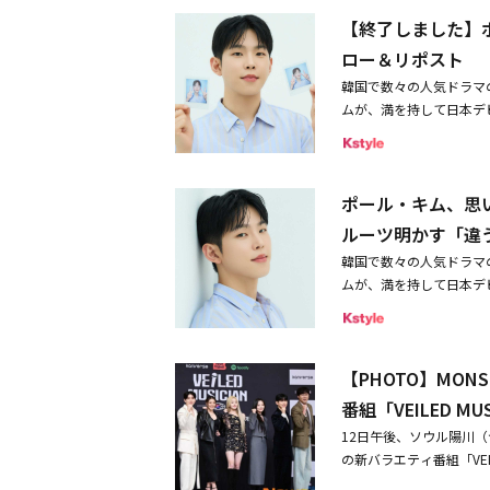
シア、ベトナム、モンゴ
明かす「違うジャンルの
【終了しました】
「VEILED CUP」
が特別出演の「君に会い （
争を繰り広げる。アジア最
ロー＆リポスト
リース（先行配信）配信日
ップはより華麗になった
韓国で数々の人気ドラマ
ゃ会いたい（Instrumen
るシンガーソングライター
ムが、満を持して日本デビュ
bie Loves Matcha」
USICIAN」韓国編で
発表し、ミュージックビデ
atchaM2.Zombie L
UEENDOM」「ROAD
スの翌日、日本での留学
いたい（Instrumenta
独MCを務める。演出を
中の思い出などをたっぷ
方式で選抜された各国家
ポール・キム、思い
抽選で2名様にプレゼン
を持っている参加者が多く
デビュー！J-POPへ
ルーツ明かす「違
明かした。続いて「韓国
aul Kim「君に会い （M
K-POPを歌い上げる
韓国で数々の人気ドラマ
ル：Whyes Entertainm
通じて感情が伝達される
ムが、満を持して日本デビュ
本公式ファンクラブ・ポ
を代表するボーカリスト
After You）」を
プレゼント※プレゼント
トルに相応しく、どの国
styleではデビューシ
法】①Kstyle公式X（T
ューや日本ファンへの思
（RT）するだけ。奮ってご
【PHOTO】MONS
サイン入りポラを2名様
（月） 11：00まで【参加条
人から連絡も」――昨日
番組「VEILED M
ーしていること。・日本
ーなど日本でスケジュー
に同意いただける方【当
12日午後、ソウル陽川（
が、今の気分はいかがで
させていただきます。・
の新バラエティ番組「VEILE
（笑）。忙しく仕事をす
方にはKstyle（＠Ks
FEのBELLE、チェ・ダ