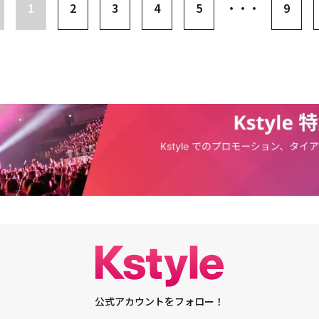
Eまで「2025 K-WORLD DREAM AWARDS」受賞の喜びを明かす・【PHOTO】St
ちろん、ニュージーランドと日本での留学経験から韓国語のほかに英語、日
「めがね」ですね。本当に大好きで、50回は観たのではないかと思いま
1
2
3
4
5
・・・
9
WORLD DREAM AWARDS」ブルーカーペットに登場
こと、日本での留学生活のことなど、彼の魅力に触れるトークが繰り広げら
ショーケースで来日した際、日本語をもっと勉強しなければならないと思って、
歌手を夢見るきっかけになったというエピソードも。彼は「別府で学んでい
ったそうですが、その時はどんな作品を購入したのですか？ポール・キム：
ケによく行っていました。日本のカラオケは朝からやっていますよね。今で
-」を全巻買いましたが、結局10冊も読めませんでした（笑）。漢字がとても多く
のカラオケがありますが当時は朝からカラオケに行くことにハマっていて、
れ以外にも「鬼滅の刃」「呪術廻戦」も買いました。やはり漢字は難しいで
手になろうって思ったんです」と振り返った。また、数々の人気韓国ドラマ
でも、流暢な日本語を披露されていますが、今回日本デビューを控えて、もう
、韓国では「OSTの神」「OSTの王子様」と呼ばれることについては「そこ
か？ポール・キム：勉強はしないといけないのですが、勉強しろと言われた
、「ドラマの中で主人公の顔が大きく映るシーンで自分の歌声が流れると、
すか（笑）。なので、アニメだけ一生懸命に見ました（笑）。―― 今一番好
手こんな顔なんだ』というイメージになるじゃないですか。これは個人的な
か？ポール・キム：「鬼滅の刃」ですね。僕はいつも主人公を好きになるの
俳優のビジュアルに便乗する気満々であることを告白して、笑いを誘った。
ターは炭治郎です。あとはジブリも本当に大好きです。全ての作品を観てい
珠玉のバラード、日本デビュー曲の初披露も！トークがひと段落すると、い
ィストとのコラボを熱望？ J-POPへの愛情明かす――昨年、デビュー10年に
ート。ドラマ「ロマンスは必然に」の「Every Day, Every Momen
コンサートを開催しましたが、特に印象深かったことはありますか？ポー
't Get Over You」と、多くの視聴者を魅了したOSTを2曲続けて歌唱。繊
ートの時はまず、古家さんがMCをしてくれたのですが、今回もラジオで古
情景が思い浮かぶような魅惑的な歌声に、思わず目を潤ませるファンの姿も
つもリードしてくださって、「古家さん最高」「大好き」です（笑）。そし
8年のリリース以来大きな人気を集め、今年デビュー10周年アルバムとして新
がすごく良かったので、ちょっと驚きました。本当に様々な年齢層の方々が
 Day, Every Moment （yours）」の歌唱中は、観客席から熱烈な掛け声
しました。韓国とはその部分が違って、初めて経験することだったので不思
ン1人ひとりの目を見つめながら笑顔で手を振り、手招きのジェスチャーで
んなに多様な年齢層の方たちが僕のことを好きでいてくれるんだと思い、と
ほしいと促すなど、ファンへの愛情表現を欠かさなかった。彼の温かいコミ
では20代、30代の方が一番多いです。50代の方もいらっしゃいますが、
会場は瞬く間に一体感に包まれ、感動のステージはファンに大きな余韻を残
のような場合は子供とお母さんが一緒に来たりということが多いです。ここ
度目のトークコーナーに入ると、日本デビュー曲「君に会い（Me After Yo
さん来てくれて、「また来てね！」と言ってくれて、本当に嬉しかったで
公式アカウントをフォロー！
ドも。三吉彩花が出演したことでも話題を集めていたミュージックビデオに
星野源さん、SMAPなどのカバーステージを披露しましたが、元々好きなアーティ
お披露目するために、公開時期をずらしました」と明らかにし、ファンの歓