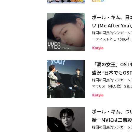
面はありますか？ポール
させていただきます。・プ
ェ、イ・ホンヒPDが出
した。それが一番楽しみ
なります。※DM（ダイレク
が見える状態で、ただ歌
たとたくさん言ってくれ
ませんと、お送りするこ
ポール・キム、日
力を持つ人も参加でき、正
ューには感慨深いものが
して、弊社が不適切な行
ョンウォンまで、米デジタルシ
い (Me After You
経験があったからこそ、
せていただきます。※弊
E、パク・ボゴムが婿候
い出や、友達との思い出
韓国の国民的シンガーソ
いません。※当選発表は
とは当時の友達も知って
ーティストとして知られて
ください。※当選通知後
友達もいますし、そうで
(Me After You)」
※当選結果に関するお問
（笑）もされました。――日
のMVがついに公開され
掲載内容や条件は、予告
ル・キム：「君に会い」は
繊細な表現力が、ポール
の譲渡はできません。※
たと出会うことでたくさ
「涙の女王」OS
いる。「君に会い (Me Af
にあたっては、必ず弊社
進んでいけるという内容
の日本語版。誰かの存在
連絡いただく住所、氏名
盛況“日本でもOS
るのにふさわしいと思い
その変化が良いか悪いか
ン終了後は弊社の定める
韓国の国民的シンガーソン
の単独コンサートで先に
が表現されている。ポール・
ートに関しての全ての費
マでOST（挿入歌）を
か？ポール・キム：すご
開催。自身のヒット曲はもちろ
ますのでご注意ください
として知られる彼が、9月1
状態でした。その時から
や、「涙の女王」の「Can'
連絡不能などの場合。・
後からまさかのアクシデ
さんがとても喜んでくれ
魅了した。・「涙の女王
売・譲渡することは禁止し
ったTIAT SKY HA
日本語ですが、「サラン
OST歌いたい・ポール・キ
等で公開されますと、第
ポール・キム、ついに
ル・キムが登場した。観客席を
があるのでしょうか？ポ
9日に世界同時公開■リリース情
s）」を歌唱。彼の甘い
思います。「I Love
始…MVには三吉
日（金）配信Linkはこちらレーベル
が。1番のサビに差し掛
ヘ」もたくさんの人が知
K■関連リンク・ポール
韓国の国民的シンガーソ
が見られた。そんな中で
で、アイデンティティを