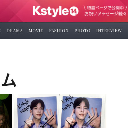
C
DRAMA
MOVIE
FASHION
PHOTO
INTERVIEW
キム