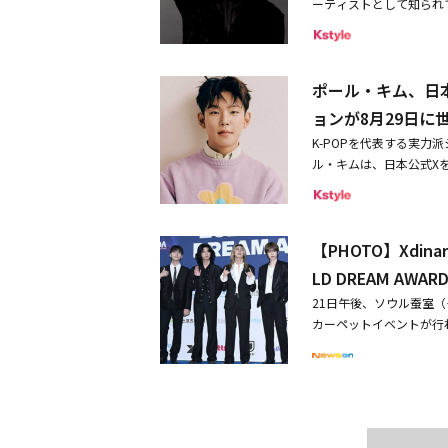
ーティストとして知られて
た」と申し訳なさそうに
て、原曲とは少し違いが
信となる楽曲は自身の代表曲
いですか？」と一言。会
ります。日本語バージョ
After You)」。
リハーサルです」と前置
す。それにより日本語で
ようなもので、その変化
を誘った。アクシデント
じがしますが、日本語で
ポール・キム、日本
た、ということが表現さ
かりファンに届けようと
り、日本語バージョンの
二人で歩んでいける――
ョンが8月29日に
Traffic Light 
激「隣でハイボールを飲
ミュージックビデオには
ンの姿を愛しそうに見つ
吉さんのことはご存じで
K-POPを代表する実
現力が、ポール・キムの
た。彼は、今回初めて日
は思っていませんでした。
ル・キムは、日本公式X
去には「Cant Get Ov
ース。人生の中で初めて
ス」にも出演されていた
만나(Me After You
くも、悪くも、だって母親
しみにしていたんですけ
た時の感想を教えてくだ
時全世界同時公開される
月1日には、東京TIAT SK
ね？」と念を押し、先の
す。でも今回は、最初に
さまのもとへ、ついに届
ト】やっとこの日が来ま
本留学？驚きのエピソー
でした。最初のシーンで
【PHOTO】Xdina
と、日本デビューに期待を
とになりました。そして
か？」という呼びか書け
いとお願いをしました。
後の9月1日には、日本デビ
LD DREAM A
ともっと素敵な音楽を届
ケーションをとっていた
ジックビデオを見ながら
は後日発表予定だ。📢お
ース情報Paul Kim「君に
21日午後、ソウル蚕室（チャ
でとうございます！」と
のでしょうか？ポール・
를 만나 (Me After 
レーベル：Whyes Entertain
カーペットイベントが行われ、Xd
た。藤原倫己から「今の
夜から出演してくれて、
r You)』2025年8月2
an Debut Showcase
T、CRAVITY、カン
所があるって知らなかっ
が、三吉さんがお好み焼
er.com/KqlSp124oh&md
名先着）■関連リンク・
ネ、MCのチョン・ヒョンム
で「びっくりしました」
きを食べていました（笑
報Paul Kim「君に会い（M
MORROW X TOGETHER、C
なムードに。2人の和気
か？ポール・キム：日本
n Debut Showcase日
CT WISH、ILLIT、KickFl
は題して『Who Are
ごく有名な人は知ってい
先着）※詳細は後日発表
WER、Dragon Po
キムを深掘りする」とい
ますか？ポール・キム：