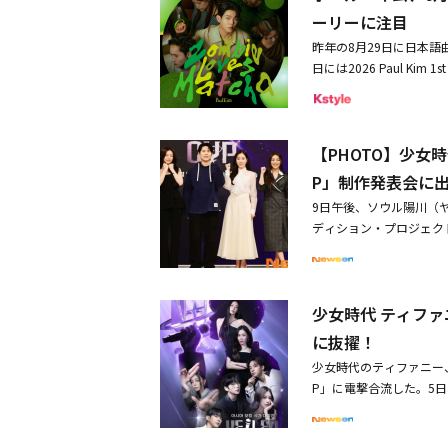
垣間見える、曲の世界観
ーリーに注目
プの撮影について、「ト
昨年の8月29日に日本語曲
に残っているのはポナち
日には2026 Paul Ki
ンちゃんとジャケット撮影
本オリジナル曲でCDデ
だったから、プロ！って
のCDタイトルは「Zomb
てくれました」と明かし
曲「Zombie Loves
くて。周りには犬や猫を
【PHOTO】少女時代
れぞれのインストバージ
す。やっぱり、動物を飼
楽曲に仕上がっており、「Z
P」制作発表会に
白。さらに「撮影はすご
た。母国・韓国でこれま
りそうだなと思います。
9日午後、ソウル陽川（ヤ
ル・キムは先行配信曲「
てきて歌詞の中で想像で
ディション・プロジェクト「
その過程を表現したいと
が終わったばかりだった
のミヨン、10CM、ポー
なくてもその場面が頭の
ップを撮影した日のよう
ンに関する質問に記者会見
が、頭のめを抜いたのは
思うし、何気ない普通の
「VEILED CUP」審査
いんですけど、面白く受
なんか気持ちが明るくな
少女時代 ティファニ
ト。また表題曲の「Zomb
ゃ会いたい」デジタルリ
に抜擢！
車に乗ってからの状況を
めっちゃ会いたいM2.っちゃめ
現できるような何かを探
少女時代のティファニー、10
はこちら日本初CDシングル「Z
めて抹茶を狙うゾンビの
P」に電撃合流した。5
out）収録曲：M1.Zombie 
ごいですが、コーヒーと
ジェクトであるSBS「VEI
ちゃ会いたいM4.っちゃめっち
り表現できるようなアイ
ixを通じて放送された「V
ンク日本公式ファンクラ
す」と説明した。・ポー