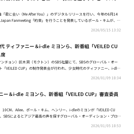
を具現化したようなショートムービーに仕上がっている。彼はライブクリッ
イプードルのポナちゃんと一緒に撮影をしました。なので、撮影で一番印象
「君に会い（Me After You）」のデジタルリリースを行い、今年の6月14
ゃんです（笑）。すごく可愛くていい子でしたね。以前も、韓国で1度、ワ
m 1st Japan Fanmeeting「約束」を行うことを発表しているポール・キムが、日
をしたことがありますが、あの時のワンちゃんはYouTubeとかで有名な子
ビューすることが決定。いよいよ本格的に日本で活動を始める。 初の日本で
感じがありました。ポナちゃんはあまり慣れていない中でも、すごく頑張っ
2026/05/15 13:32
ie Loves Matcha」。約10ヶ月ぶりに日本語での楽曲リリースとなり、表題
た。また、「僕はもともと犬が好きなんですけど、僕自身は飼ったことがな
 Matcha」と、5月20日に先行配信される「っちゃめっちゃ会いたい」の2曲＋そ
飼っている友達がたくさんいるんですけど、自分で飼ったことはないんで
 ティファニー＆i-dle ミヨンら、新番組「VEILED CU
ョンの計4曲を収録する。 2曲とも、この季節にピッタリのポップで軽快な
うって責任が伴うと思うので僕、けっこう自由な人なんですよ（笑）」と告
ombie Loves Matcha」のMV撮影ではポール・キムがダンスにも挑戦し
出席
く順調に進んで、歌詞をそのまま映像にしたようなライブクリップに仕上が
でリリースしてきた楽曲とはまた違った一面を見せてくれている。 ポー
朝早めに目を覚まして、誰かを考えて思い出し、自転車とかワンちゃんも出
ンチョン）区木洞（モクトン）のSBS社屋にて、SBSのグローバル・オー
っちゃめっちゃ会いたい」について、「朝、目を開けてから君に会いに行く
きるようなイメージをちゃんと映像にできてるって感じです。曲のミックス
VEILED CUP」の制作発表会が行われ、少女時代のティファニー、i-dle
思いました。この曲を聞くだけで、いろんな場面が頭に浮かんで、映像を見
時、韓国でも車の中とかでこの曲をずっと聞いていましたが、（ビデオクリ
ル・キム、Aileeらが出席した。・少女時代 ティファニー、恋人ピョン・ヨハ
中に残ってほしいな、と。普通はめっちゃめっちゃ会いたいだと思います
2026/01/09 18:34
に）晴れてる日に似合う曲だなって思います。旅行する時にもピッタリだと
でセンスのある返答・少女時代 ティファニー＆i-dle ミヨンら、新番組
もっと強い気持ちに表現したいっていう僕の心です。変な日本語かもしれな
日にも気持ちよく聞いてもらえるような曲だと思う。朝とかお昼に聞いて、
委員に抜擢！
け取っていただければ嬉しいです。ぜひ聞いてみてください！」とコメン
ってもらえたらうれしいですね」と伝えた。■リリース情報「っちゃめっち
ー＆i-dle ミヨンら、新番組「VEILED CUP」審査委員
ie Loves Matcha」については、「流れとして君に会いに行くために、電
リース（先行配信）各ストリーミングサイトにて配信中収録曲：M1.っちゃ
描くつもりでしたが、あまりにも普通になってしまうので、もっと面白く表
っちゃ会いたい（Instrumental）レーベル：Whyes Entertainment配信
したいと思いました。まず抹茶ケーキの話を入れたかったので、そこから始
CM、Ailee、ポール・キム、ヘンリー、i-dleのミヨンが「VEILED CU
ombie Loves Matcha」発売日：2026年6月10日価格：2,000円（tax
話にするのはどうだろう？ と考えました。最近、世界的に抹茶の人気がす
日、SBSによるとアジア最高の声を探すグローバル・オーディション・プロ
Loves MatchaM2.Zombie Loves Matcha（Instrumental）M3.っちゃめっ
同じく抹茶が疲れたときに元気を与えてくれるもので、余裕のある感じをよ
LED CUP」が、1月11日の午後4時30分に韓国で初放送される。以前、Netfl
ゃ会いたい（Instrumental）レーベル：Whyes Entertainment■関連リ
2026/01/05 18:53
テムだと思ったんです。この曲の中で、抹茶は自分なりの宝物を表していま
EILED MUSICIAN」が韓国を含め中国、日本、フィリピン、タイ、インドネ
ブ
ル・キム、思い出の地・日本で待望のデビュー！J-POPへの愛、音楽ルーツ