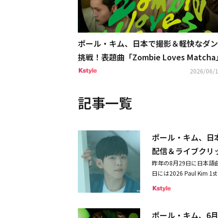
ポール・キム、日本で撮影＆軽快なダン
挑戦！表題曲「Zombie Loves Match
公開
2026/06/1
記事一覧
ポール・キム、日
配信＆ライブクリ
昨年の8月29日に日本語曲
日には2026 Paul Ki
ール・キムが、日本オリジナル
（水）より、カップリン
信。思わず口ずさみたく
ポール・キム、6月
の公式YouTubeにて