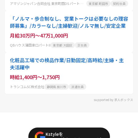
アマゾンジャパン合同会社 東京町田DS パートタイム
東京都 町田市
契約社員
「ノルマ・歩合制なし、営業トークは必要なしの理容
師募集」/カラーなし/主婦歓迎/ノルマ無し/安定企業
月給30万円～47万1,000円
QBハウス蒲田東口パートII
東京都 大田区
正社員
化粧品工場での検品作業/日勤固定/高時給/主婦・主
夫活躍中
時給1,400円～1,750円
トランコムSC株式会社
静岡県 掛川市
派遣社員
supported by 求人ボックス
Kstyleを