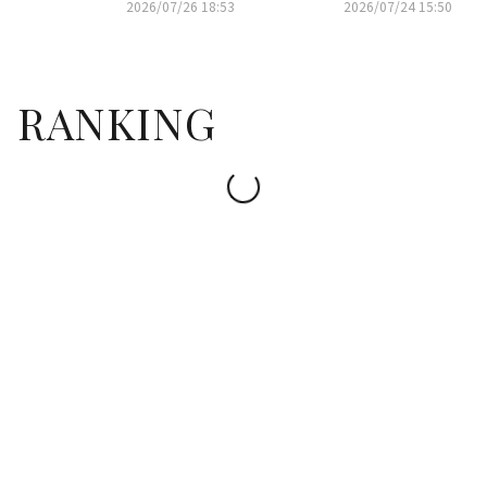
に抜擢！「ACON 2026」が盛況
湾へ出国
2026/07/26 18:53
2026/07/24 15:50
裏に終了
RANKING