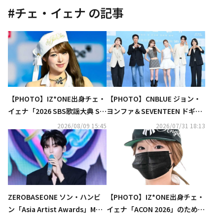
#
チェ・イェナ
の記事
【PHOTO】IZ*ONE出身チェ・
【PHOTO】CNBLUE ジョン・
イェナ「2026 SBS歌謡大典 Su
ヨンファ＆SEVENTEEN ドギョ
mmer」ブルーカーペットに登
ム＆チェ・イェナら、新恋愛リ
2026/08/09 15:45
2026/07/31 18:13
場
アリティ「私の残された恋愛」
制作発表会に出席
ZEROBASEONE ソン・ハンビ
【PHOTO】IZ*ONE出身チェ・
ン「Asia Artist Awards」MC
イェナ「ACON 2026」のため台