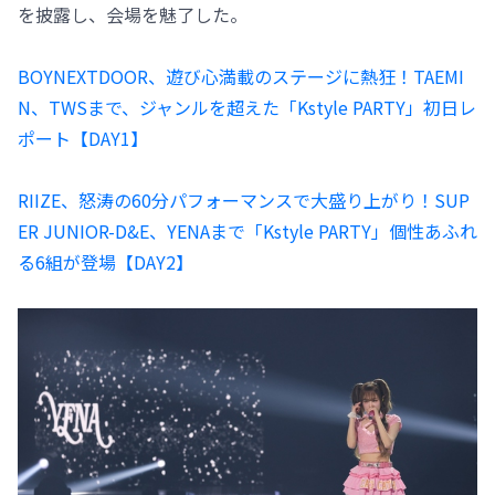
を披露し、会場を魅了した。
BOYNEXTDOOR、遊び心満載のステージに熱狂！TAEMI
N、TWSまで、ジャンルを超えた「Kstyle PARTY」初日レ
ポート【DAY1】
RIIZE、怒涛の60分パフォーマンスで大盛り上がり！SUP
ER JUNIOR-D&E、YENAまで「Kstyle PARTY」個性あふれ
る6組が登場【DAY2】