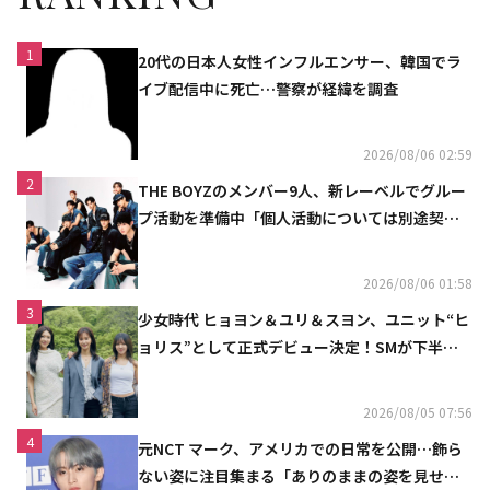
1
20代の日本人女性インフルエンサー、韓国でラ
イブ配信中に死亡…警察が経緯を調査
2026/08/06 02:59
2
THE BOYZのメンバー9人、新レーベルでグルー
プ活動を準備中「個人活動については別途契約
へ」
2026/08/06 01:58
3
少女時代 ヒョヨン＆ユリ＆スヨン、ユニット“ヒ
ョリス”として正式デビュー決定！SMが下半期
の計画を公開
2026/08/05 07:56
4
元NCT マーク、アメリカでの日常を公開…飾ら
ない姿に注目集まる「ありのままの姿を見せた