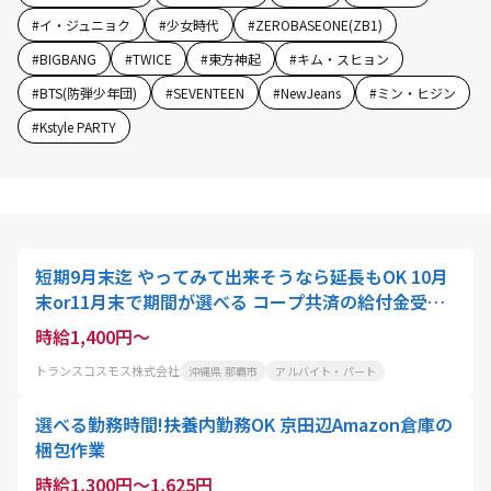
#
イ・ジュニョク
#
少女時代
#
ZEROBASEONE(ZB1)
#
BIGBANG
#
TWICE
#
東方神起
#
キム・スヒョン
#
BTS(防弾少年団)
#
SEVENTEEN
#
NewJeans
#
ミン・ヒジン
#
Kstyle PARTY
短期9月末迄 やってみて出来そうなら延長もOK 10月
末or11月末で期間が選べる コープ共済の給付金受付
窓口「CKIIN KYO係」
時給1,400円～
トランスコスモス株式会社
沖縄県 那覇市
アルバイト・パート
選べる勤務時間!扶養内勤務OK 京田辺Amazon倉庫の
梱包作業
時給1,300円～1,625円