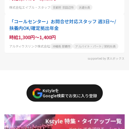
株式会社エイブル・スタッフ
京都府 京田辺市
派遣社員
「コールセンター」お問合せ対応スタッフ 週3日～/
扶養内OK/確定拠出年金
時給1,300円～1,400円
アルティウスリンク株式会社
沖縄県 那覇市
アルバイト・パート / 契約社員
supported by 求人ボックス
Kstyleを
Google検索でお気に入り登録