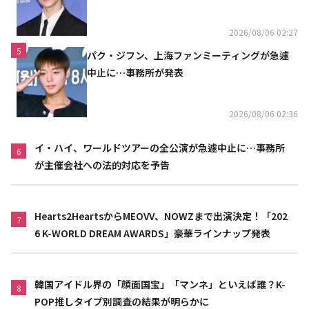
い」（動画あり）
2026/08/06 02:27
5
パク・ジフン、上海ファンミーティングが急遽
中止に…事務所が発表
2026/08/06 02:36
イ・ハイ、ワールドツアーの全公演が急遽中止に…事務所
6
が主催会社への法的対応を予告
Hearts2HeartsからMEOVV、NOWZまで出演決定！「202
7
6 K-WORLD DREAM AWARDS」豪華ラインナップ発表
韓国アイドル界の「顔面国宝」「マンネ」といえば誰？K-
8
POP推しタイプ別調査の結果が明らかに