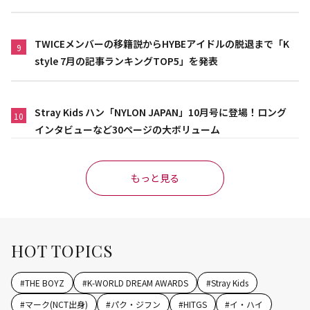
TWICEメンバーの移籍説からHYBEアイドルの脱退まで「K
9
style 7月の記事ランキングTOP5」を発表
Stray Kids ハン「NYLON JAPAN」10月号に登場！ロング
10
インタビューなど30ページの大ボリューム
もっと見る
HOT TOPICS
#
THE BOYZ
#
K-WORLD DREAM AWARDS
#
Stray Kids
#
マーク(NCT出身)
#
パク・ジフン
#
HITGS
#
イ・ハイ