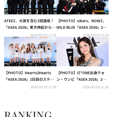
ATEEZ、大賞を含む3冠達成！
【PHOTO】xikers、NOWZ、
「ASEA 2026」東方神起からHe
WILD BLUE「ASEA 2026」2日
arts2Hearts、生田斗真まで
目のステージに登場
2026/05/18 12:18
2026/05/18 11:34
続々受賞
【PHOTO】Hearts2Hearts
【PHOTO】IZ*ONE出身クォ
「ASEA 2026」2日目のステー
ン・ウンビ「ASEA 2026」2日
ジに登場
目のステージに登場
2026/05/18 11:30
2026/05/18 11:26
RANKING