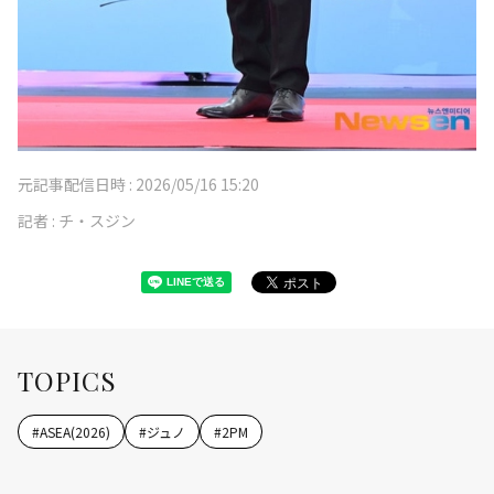
元記事配信日時 :
2026/05/16 15:20
記者 :
チ・スジン
TOPICS
#
ASEA(2026)
#
ジュノ
#
2PM