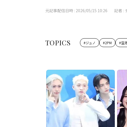
元記事配信日時 :
2026/05/15 10:26
記者 :
TOPICS
#
ジュノ
#
2PM
#
空