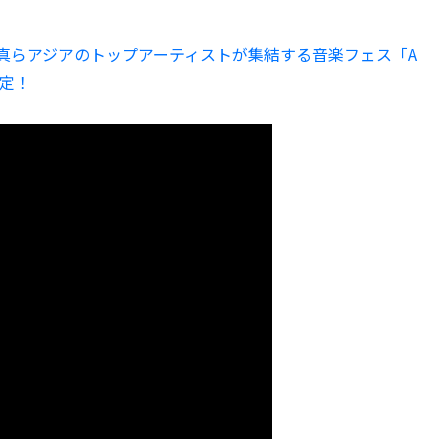
N、生田斗真らアジアのトップアーティストが集結する音楽フェス「A
決定！