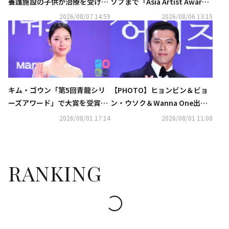
養護施設の子供が治療を受けた
ソプまで「Asia Artist Award
事実が明らかに…美談が話題
s」に出演決定
2026/08/07 14:59
2026/08/06 13:15
キム・ゴウン「第5回青龍シリ
【PHOTO】ヒョンビン＆ビョ
ーズアワード」で大賞を受賞…
ン・ウソク＆Wanna One出身
最優秀作品賞は「伝説のキッチ
パク・ジフンら「第5回青龍シ
2026/08/01 17:14
2026/08/01 11:08
ン・ソルジャー」に（総合）
リーズアワード」レッドカーペ
ットに登場
RANKING