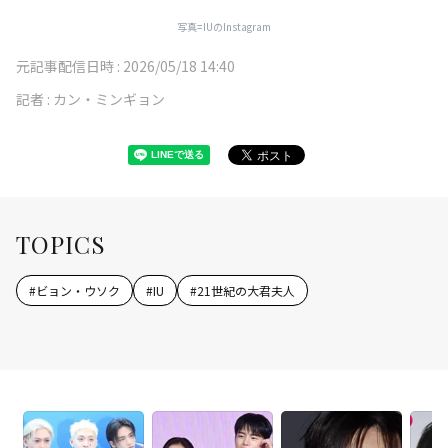
写真=IUのInstagram
元記事配信日時 :
2026/05/18 14:40
記者 :
カン・ミンギョン
TOPICS
#
ビョン・ウソク
#
IU
#
21世紀の大君夫人