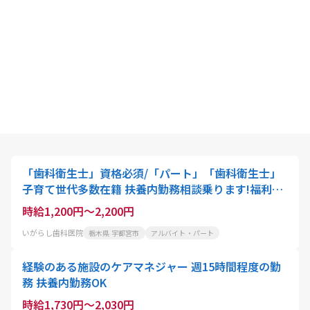
「歯科衛生士」資格必須/「パート」「歯科衛生士」
子育て世代多数在籍 扶養内勤務相談乗ります!福利厚
生充実のお仕事です
時給1,200円～2,200円
いがらし歯科医院
栃木県 宇都宮市
アルバイト・パート
経験のある施設のケアマネジャー 週15時間程度の勤
務 扶養内勤務OK
時給1,730円～2,030円