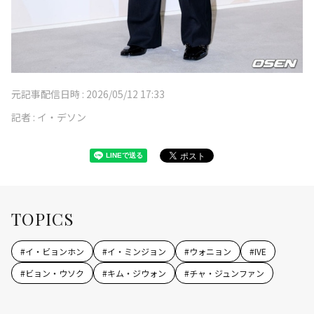
元記事配信日時 :
2026/05/12 17:33
記者 :
イ・デソン
TOPICS
#
イ・ビョンホン
#
イ・ミンジョン
#
ウォニョン
#
IVE
#
ビョン・ウソク
#
キム・ジウォン
#
チャ・ジュンファン