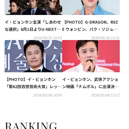
イ・ビョンホン主演「しあわせ
【PHOTO】G-DRAGON、RIIZ
な選択」6月1日よりU-NEXTに
E ウォンビン、パク・ソジュン
て先行レンタル独占配信開始
ら「シャネル」のイベントに出
2026/05/31 16:02
2026/05/26 15:51
席
【PHOTO】イ・ビョンホン
イ・ビョンホン、武侠アクショ
「第62回百想芸術大賞」レッド
ン映画「ナムボル」に出演決
カーペットに登場
定…今年下半期にクランクイン
2026/05/08 20:05
2026/05/06 13:17
予定
RANKING