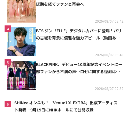
延期を経てファンと再会へ
2026/08/07 03:42
4
BTS ジン「ELLE」デジタルカバーに登場！パリ
の古城を背景に優雅な魅力アピール（動画あ
り）
2026/08/07 09:48
5
BLACKPINK、デビュー10周年記念イベントに一
部ファンから不満の声…ロゼに関する憶測は否
定
2026/08/07 02:32
SHINee オンユも！「Venue101 EXTRA」出演アーティス
6
ト発表…9月19日にNHKホールにて公開収録