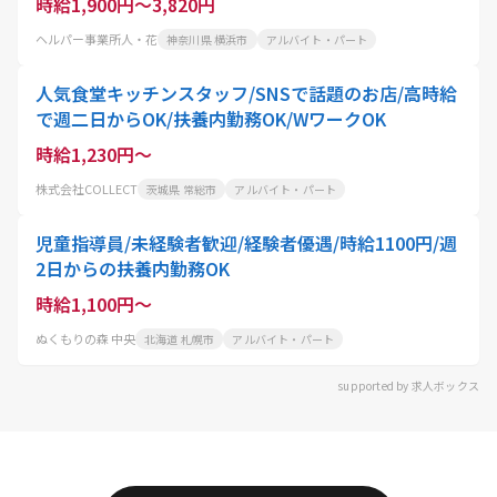
時給1,900円～3,820円
ヘルパー事業所人・花
神奈川県 横浜市
アルバイト・パート
人気食堂キッチンスタッフ/SNSで話題のお店/高時給
で週二日からOK/扶養内勤務OK/WワークOK
時給1,230円～
株式会社COLLECT
茨城県 常総市
アルバイト・パート
児童指導員/未経験者歓迎/経験者優遇/時給1100円/週
2日からの扶養内勤務OK
時給1,100円～
ぬくもりの森 中央
北海道 札幌市
アルバイト・パート
supported by 求人ボックス