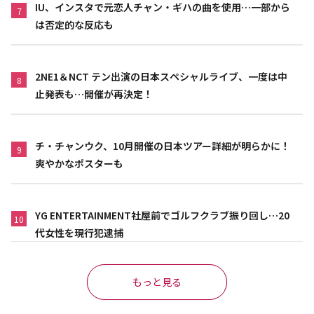
IU、インスタで元恋人チャン・ギハの曲を使用…一部から
7
は否定的な反応も
2NE1＆NCT テン出演の日本スペシャルライブ、一度は中
8
止発表も…開催が再決定！
チ・チャンウク、10月開催の日本ツアー詳細が明らかに！
9
爽やかなポスターも
YG ENTERTAINMENT社屋前でゴルフクラブ振り回し…20
10
代女性を現行犯逮捕
もっと見る