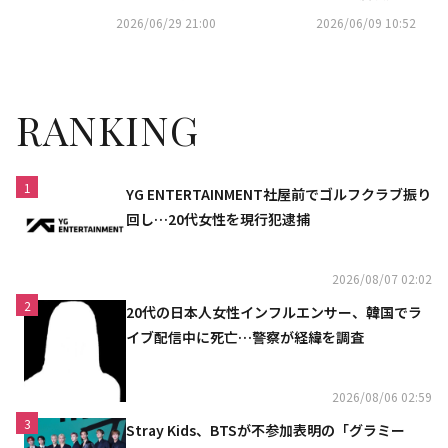
が決定！サブタイトル曲「Aur
話題の楽曲をテレビ初披露
2026/06/29 21:00
2026/06/09 10:52
a」をパフォーマンス
RANKING
1
YG ENTERTAINMENT社屋前でゴルフクラブ振り
回し…20代女性を現行犯逮捕
2026/08/07 02:02
2
20代の日本人女性インフルエンサー、韓国でラ
イブ配信中に死亡…警察が経緯を調査
2026/08/06 02:59
3
Stray Kids、BTSが不参加表明の「グラミー