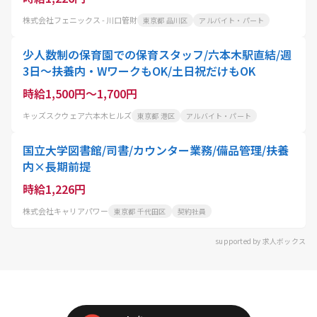
株式会社フェニックス - 川口管財
東京都 品川区
アルバイト・パート
少人数制の保育園での保育スタッフ/六本木駅直結/週
3日～扶養内・WワークもOK/土日祝だけもOK
時給1,500円～1,700円
キッズスクウェア六本木ヒルズ
東京都 港区
アルバイト・パート
国立大学図書館/司書/カウンター業務/備品管理/扶養
内×長期前提
時給1,226円
株式会社キャリアパワー
東京都 千代田区
契約社員
supported by 求人ボックス