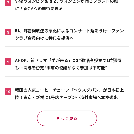
俳優ウォンビン＆RIIZE ウォンビンが同じブランドの顔
7
に！新CMへの期待高まる
IU、耳管開放症の悪化によるコンサート延期うけ…ファン
8
クラブ会員向けに特典を提供へ
AHOF、新ドラマ「愛が来る」OST歌唱者投票で1位獲得
9
も…関与を否定“事前の協議がなく参加は不可能”
韓国の人気コーヒーチェーン「ペクスダバン」が日本初上
10
陸！東京・新橋に1号店オープン…海外市場へ本格進出
もっと見る