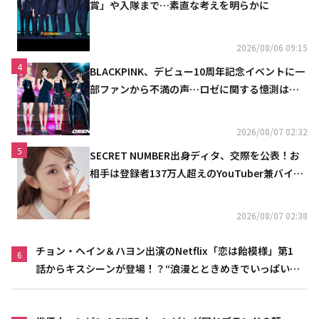
賞」や入隊まで…素直な考えを明らかに
2026/08/06 09:15
4
BLACKPINK、デビュー10周年記念イベントに一
部ファンから不満の声…ロゼに関する憶測は否
定
2026/08/07 02:32
5
SECRET NUMBER出身ディタ、交際を公表！お
相手は登録者137万人超えのYouTuber兼バイオ
リニスト
2026/08/07 02:38
チョン・ヘイン＆ハヨン出演のNetflix「恋は飴模様」第1
6
話からキスシーンが登場！？“浪漫とときめきでいっぱいの
作品”