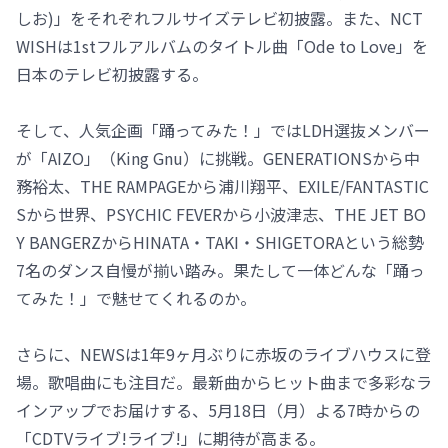
しお)」をそれぞれフルサイズテレビ初披露。また、NCT
WISHは1stフルアルバムのタイトル曲「Ode to Love」を
日本のテレビ初披露する。
そして、人気企画「踊ってみた！」ではLDH選抜メンバー
が「AIZO」（King Gnu）に挑戦。GENERATIONSから中
務裕太、THE RAMPAGEから浦川翔平、EXILE/FANTASTIC
Sから世界、PSYCHIC FEVERから小波津志、THE JET BO
Y BANGERZからHINATA・TAKI・SHIGETORAという総勢
7名のダンス自慢が揃い踏み。果たして一体どんな「踊っ
てみた！」で魅せてくれるのか。
さらに、NEWSは1年9ヶ月ぶりに赤坂のライブハウスに登
場。歌唱曲にも注目だ。最新曲からヒット曲まで多彩なラ
インアップでお届けする、5月18日（月）よる7時からの
「CDTVライブ!ライブ!」に期待が高まる。