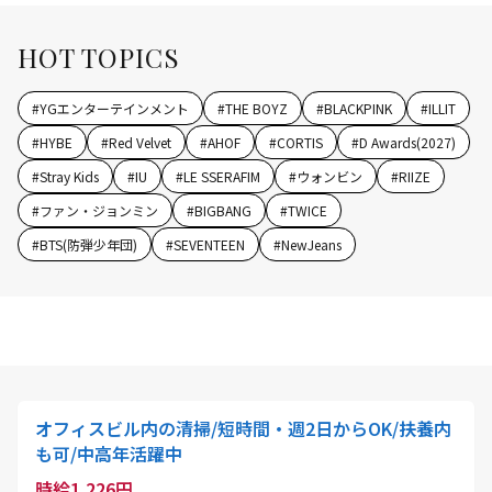
HOT TOPICS
#
YGエンターテインメント
#
THE BOYZ
#
BLACKPINK
#
ILLIT
#
HYBE
#
Red Velvet
#
AHOF
#
CORTIS
#
D Awards(2027)
#
Stray Kids
#
IU
#
LE SSERAFIM
#
ウォンビン
#
RIIZE
#
ファン・ジョンミン
#
BIGBANG
#
TWICE
#
BTS(防弾少年団)
#
SEVENTEEN
#
NewJeans
オフィスビル内の清掃/短時間・週2日からOK/扶養内
も可/中高年活躍中
時給1,226円