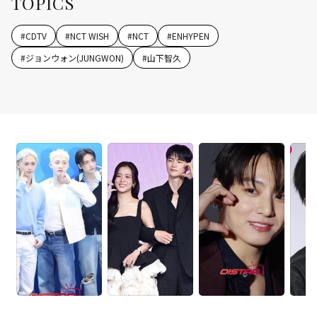
TOPICS
#
CDTV
#
NCT WISH
#
NCT
#
ENHYPEN
#
ジョンウォン(JUNGWON)
#
山下智久