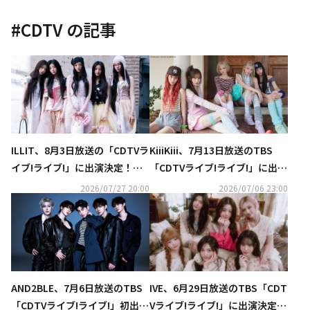
#
CDTV
の記事
ILLIT、8月3日放送の「CDTVラ
KiiiKiii、7月13日放送のTBS
イブ!ライブ!」に出演決定！大
「CDTVライブ!ライブ!」に出演
バズり中の「It's Me」を含む2
決定！ヒット曲をフルサイズで
2026/07/27 20:00
2026/07/06 23:00
曲をフルサイズで披露
パフォーマンス
AND2BLE、7月6日放送のTBS
IVE、6月29日放送のTBS「CDT
「CDTVライブ!ライブ!」初出演
Vライブ!ライブ!」に出演決定！