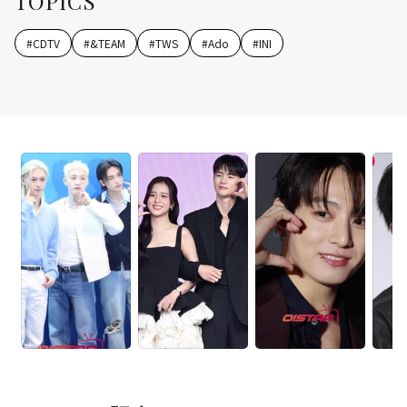
TOPICS
#
CDTV
#
&TEAM
#
TWS
#
Ado
#
INI