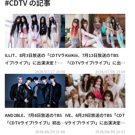
#
CDTV
の記事
ILLIT、8月3日放送の「CDTVラ
KiiiKiii、7月13日放送のTBS
イブ!ライブ!」に出演決定！大
「CDTVライブ!ライブ!」に出演
バズり中の「It's Me」を含む2
決定！ヒット曲をフルサイズで
2026/07/27 20:00
2026/07/06 23:00
曲をフルサイズで披露
パフォーマンス
AND2BLE、7月6日放送のTBS
IVE、6月29日放送のTBS「CDT
「CDTVライブ!ライブ!」初出演
Vライブ!ライブ!」に出演決定！
が決定！サブタイトル曲「Aur
話題の楽曲をテレビ初披露
2026/06/29 21:00
2026/06/09 10:52