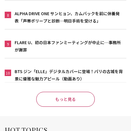
ALPHA DRIVE ONE サンヒョン、カムバックを前に休養発
8
表「声帯ポリープと診断…明日手術を受ける」
FLARE U、初の日本ファンミーティングが中止に…事務所
9
が謝罪
BTS ジン「ELLE」デジタルカバーに登場！パリの古城を背
10
景に優雅な魅力アピール（動画あり）
もっと見る
HOT TOPICS