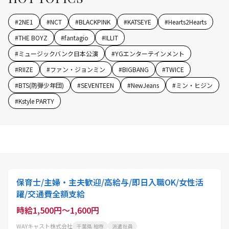
#
2NE1
#
NCT
#
BLACKPINK
#
KATSEYE
#
Hearts2Hearts
#
THE BOYZ
#
fantagio
#
ILLIT
#
ミュージックバンク日本公演
#
YGエンターテインメント
#
RIIZE
#
ファン・ジョンミン
#
BIGBANG
#
TWICE
#
BTS(防弾少年団)
#
SEVENTEEN
#
NewJeans
#
ミン・ヒジン
#
Kstyle PARTY
保育士/主婦・主夫歓迎/高給与/即日入職OK/女性活
躍/交通費全額支給
時給1,500円～1,600円
WAYキャスト株式会社
千葉県 柏市
派遣社員