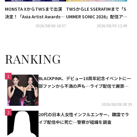
MONSTA XからTWSまで出演
TWSからLE SSERAFIMまで「S
決定！「Asia Artist Awards」
UMMER SONIC 2026」配信アー
新たなラインナップ発表
ティスト第1弾公開
2026/08/06 18:57
2026/08/05 12:49
RANKING
1
BLACKPINK、デビュー10周年記念イベントに一
部ファンから不満の声も…ライブ配信で謝罪
「コミュニケーション不足だった」
2026/08/08 08:39
2
20代の日本人女性インフルエンサー、韓国でラ
イブ配信中に死亡…警察が経緯を調査