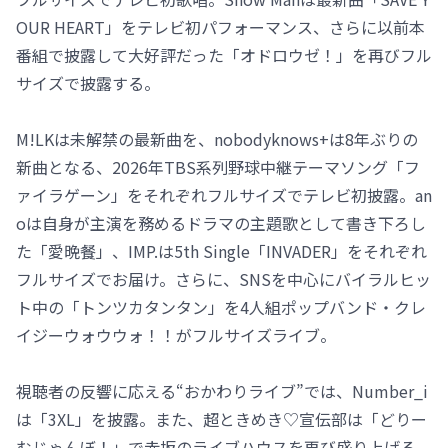
OUR HEART」をテレビ初パフォーマンス、さらに以前本
番組で披露して大好評だった「オドロウゼ！」を再びフル
サイズで披露する。
M!LKは未解禁の最新曲を、nobodyknows+は8年ぶりの
新曲となる、2026年TBS系列野球中継テーマソング「フ
ァイラゲーン」をそれぞれフルサイズでテレビ初披露。an
oは自身が主演を務めるドラマの主題歌として書き下ろし
た「愛晩餐」、IMP.は5th Single「INVADER」をそれぞれ
フルサイズでお届け。さらに、SNSを中心にバイラルヒッ
ト中の「トンツカタンタン」を4人組ポップバンド・クレ
イジーウォウウォ！！がフルサイズライブ。
視聴者の反響に応える“おかわりライブ”では、Number_i
は「3XL」を披露。また、超ときめき♡宣伝部は「どりー
むじゃんぼ！」で赤坂のライブハウスを再び盛り上げる。