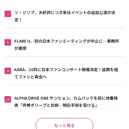
ソ・ジソブ、大好評につき来日イベントの追加公演が決
7
定！
FLARE U、初の日本ファンミーティングが中止に…事務所
8
が謝罪
KARA、10月に日本ファンコンサート開催決定！延期を経
9
てファンと再会へ
ALPHA DRIVE ONE サンヒョン、カムバックを前に休養発
10
表「声帯ポリープと診断…明日手術を受ける」
もっと見る