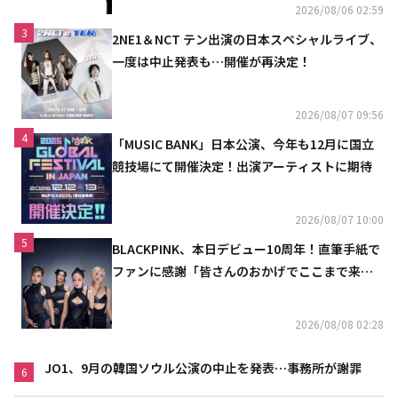
2026/08/06 02:59
3
2NE1＆NCT テン出演の日本スペシャルライブ、
一度は中止発表も…開催が再決定！
2026/08/07 09:56
4
「MUSIC BANK」日本公演、今年も12月に国立
競技場にて開催決定！出演アーティストに期待
2026/08/07 10:00
5
BLACKPINK、本日デビュー10周年！直筆手紙で
ファンに感謝「皆さんのおかげでここまで来ら
れた」
2026/08/08 02:28
JO1、9月の韓国ソウル公演の中止を発表…事務所が謝罪
6