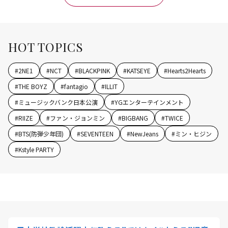
HOT TOPICS
#
2NE1
#
NCT
#
BLACKPINK
#
KATSEYE
#
Hearts2Hearts
#
THE BOYZ
#
fantagio
#
ILLIT
#
ミュージックバンク日本公演
#
YGエンターテインメント
#
RIIZE
#
ファン・ジョンミン
#
BIGBANG
#
TWICE
#
BTS(防弾少年団)
#
SEVENTEEN
#
NewJeans
#
ミン・ヒジン
#
Kstyle PARTY