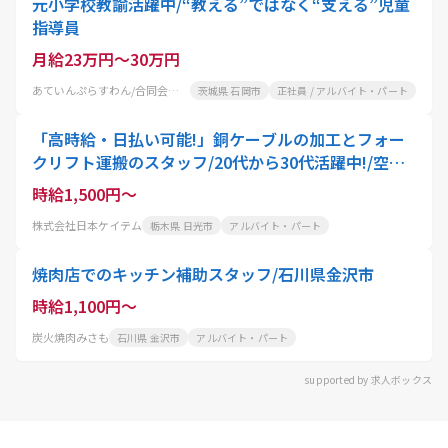
元小学校教諭活躍中/“教える”ではなく“支える”児童
指導員
月給23万円～30万円
あていんぷらすわん/合同会社健幸
茨城県 石岡市
正社員 / アルバイト・パート
「高時給・日払い可能!」銅ケーブルの加工とフォー
クリフト運搬のスタッフ/20代から30代活躍中!/空調
完備
時給1,500円～
株式会社日本ケイテム
栃木県 日光市
アルバイト・パート
焼肉店でのキッチン補助スタッフ/石川県金沢市
時給1,100円～
炭火焼肉みさも
石川県 金沢市
アルバイト・パート
supported by 求人ボックス