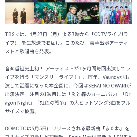
TBSでは、4月27日（月）よる7時から「CDTVライブ!ラ
イブ!」を生放送でお届け。このたび、豪華出演アーティ
ストと歌唱曲を発表。
音楽番組史上初！ アーティストが1ヶ月間毎回出演してラ
イブを行う「マンスリーライブ！」。昨年、Vaundyが出
演して話題になった本企画に、今回はSEKAI NO OWARIが
出演決定。注目の1週目には「炎と森のカーニバル」「Dr
agon Night」「虹色の戦争」の大ヒットソング3曲をフル
サイズで披露。
DOMOTOは5月5日にリリースされる最新曲「またね」を
フルサイズでテレビ初歌唱。Snow Manは最新曲「SAVE Y