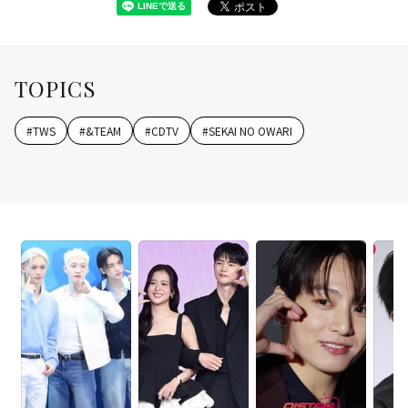
TOPICS
#
TWS
#
&TEAM
#
CDTV
#
SEKAI NO OWARI