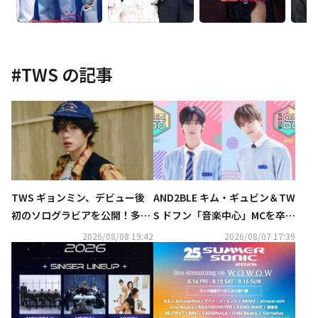
#
TWS
の記事
TWS ギョンミン、デビュー後
AND2BLE キム・ギュビン＆TW
初のソログラビアを公開！多彩
S ドフン「音楽中心」MCを卒業
な魅力アピール
へ“支えてくれた皆さんに感謝”
2026/08/08 19:42
2026/08/07 17:39