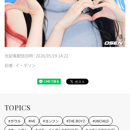
元記事配信日時 :
2026/05/19 14:22
記者 :
イ・デソン
TOPICS
#
ガウル
#
IVE
#
ヨンフン
#
THE BOYZ
#
UNCHILD
#
ナ・ハウン
#
パク・イェウン(UNCHILD)
#
イボン(UNCHILD)