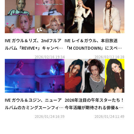
IVE ガウル＆リズ、2ndフルア
IVE レイ＆ガウル、本日放送
ルバム「REVIVE+」キャンペー
「M COUNTDOWN」にスペシ
ンフィルムを公開
ャルMCとして登場！新曲のス
2026/02/16 19:34
2026/02/12 16:28
テージ初披露も
IVE ガウル＆ユジン、ニューア
2026年注目の午年スターたち！
ルバムのカミングスーンフィル
今年活躍が期待される俳優＆ア
ムを公開
ーティストは？
2026/01/24 16:39
2026/01/24 11:49