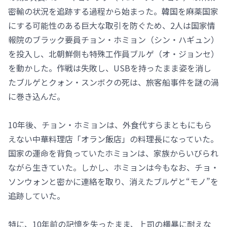
密輸の状況を追跡する過程から始まった。韓国を麻薬国家
にする可能性のある巨大な取引を防ぐため、2人は国家情
報院のブラック要員チョン・ホミョン（シン・ハギュン）
を投入し、北朝鮮側も特殊工作員ブルゲ（オ・ジョンセ）
を動かした。作戦は失敗し、USBを持ったまま姿を消し
たブルゲとクォン・スンボクの死は、旅客船事件を謎の渦
に巻き込んだ。
10年後、チョン・ホミョンは、外食代すらまともにもら
えない中華料理店「オラン飯店」の料理長になっていた。
国家の運命を背負っていたホミョンは、家族からいびられ
ながら生きていた。しかし、ホミョンは今もなお、チョ・
ソンウォンと密かに連絡を取り、消えたブルゲと“モノ”を
追跡していた。
特に、10年前の記憶を失ったまま、上司の横暴に耐えな