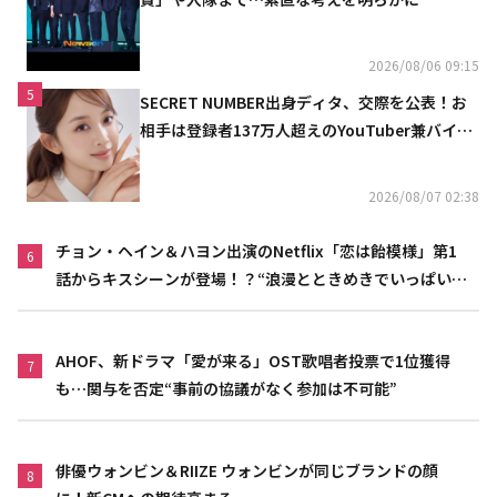
2026/08/06 09:15
5
SECRET NUMBER出身ディタ、交際を公表！お
相手は登録者137万人超えのYouTuber兼バイオ
リニスト
2026/08/07 02:38
チョン・ヘイン＆ハヨン出演のNetflix「恋は飴模様」第1
6
話からキスシーンが登場！？“浪漫とときめきでいっぱいの
作品”
AHOF、新ドラマ「愛が来る」OST歌唱者投票で1位獲得
7
も…関与を否定“事前の協議がなく参加は不可能”
俳優ウォンビン＆RIIZE ウォンビンが同じブランドの顔
8