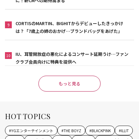
に！新CMへの期待高まる
CORTISのMARTIN、BIGHITからデビューしたきっかけ
9
は？「7歳上の姉のおかげ…ブランドバッグをあげた」
IU、耳管開放症の悪化によるコンサート延期うけ…ファン
10
クラブ会員向けに特典を提供へ
もっと見る
HOT TOPICS
#
YGエンターテインメント
#
THE BOYZ
#
BLACKPINK
#
ILLIT