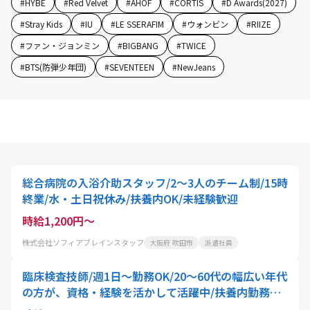
#
HYBE
#
Red Velvet
#
AHOF
#
CORTIS
#
D Awards(2027)
#
Stray Kids
#
IU
#
LE SSERAFIM
#
ウォンビン
#
RIIZE
#
ファン・ジョンミン
#
BIGBANG
#
TWICE
#
BTS(防弾少年団)
#
SEVENTEEN
#
NewJeans
総合病院の入浴介助スタッフ/2〜3人のチーム制/15時
終業/水・土日祝休み/扶養内OK/未経験歓迎
時給1,200円～
株式会社ソフィアブレインスタッフ
大阪府 吹田市
派遣社員
臨床検査技師/週1日～勤務OK/20～60代の幅広い年代
の方が、資格・経験を活かして活躍中/扶養内勤務可!
家事や育児と両立したい方におすすめ