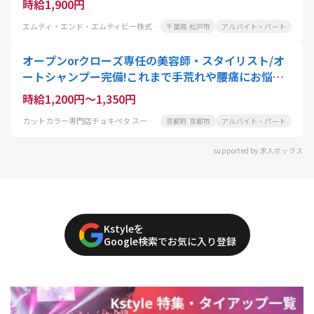
時給1,900円
エムティ・エンド・エムティビー株式会社
千葉県 松戸市
アルバイト・パート
オープンorクローズ専任の美容師・スタイリスト/オ
ートシャンプー完備!これまで手荒れや腰痛にお悩み
の美容師さんにも大好評
時給1,200円～1,350円
カットカラー専門店チョキぺタ スーパーマツモト洛南店
京都府 京都市
アルバイト・パート
supported by 求人ボックス
Kstyleを
Google検索でお気に入り登録