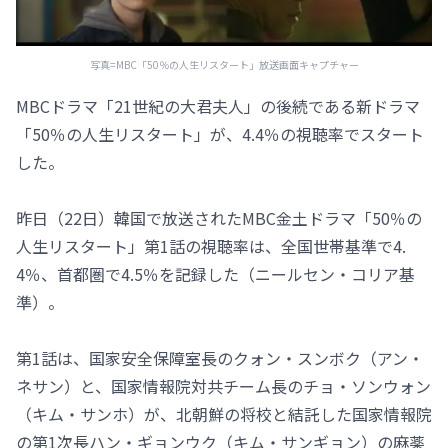
写真=MBC「50％の人生リスタート」放送画面キャプチャー
MBCドラマ「21世紀の大君夫人」の後続である新ドラマ
「50％の人生リスタート」が、4.4％の視聴率でスタート
した。
昨日（22日）韓国で放送されたMBC金土ドラマ「50％の
人生リスタート」第1話の視聴率は、全国世帯基準で4.
4％、首都圏で4.5％を記録した（ニールセン・コリア基
準）。
第1話は、国家安全保障室長のクォン・スンボク（アン・
ネサン）と、国家情報院対共チーム長のチョ・ソンウォン
（キム・サンホ）が、北朝鮮の将校と結託した国家情報院
の第1次長ハン・ギョンウク（キム・サンギョン）の麻薬