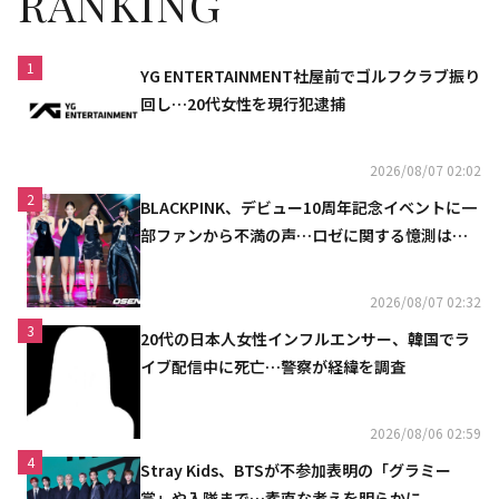
RANKING
1
YG ENTERTAINMENT社屋前でゴルフクラブ振り
回し…20代女性を現行犯逮捕
2026/08/07 02:02
2
BLACKPINK、デビュー10周年記念イベントに一
部ファンから不満の声…ロゼに関する憶測は否
定
2026/08/07 02:32
3
20代の日本人女性インフルエンサー、韓国でラ
イブ配信中に死亡…警察が経緯を調査
2026/08/06 02:59
4
Stray Kids、BTSが不参加表明の「グラミー
賞」や入隊まで…素直な考えを明らかに