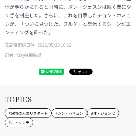
体が明らかになると同時に、ボン・ジェスンは瞬く間にや
くざを制圧した。さらに、これを目撃したチョン・ホミョ
ンが、「ついに見つけた、ブルゲ」と確信するシーンがエ
ンディングを飾った。
元記事配信日時 :
2026/05/23 16:52
記者 :
Kstyle編集部
TOPICS
#
50%の人生リスタート
#
シン・ハギュン
#
オ・ジョンセ
#
ホ・ソンテ