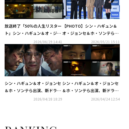
放送終了「50％の人生リスター
【PHOTO】シン・ハギュン＆
ト」シン・ハギュン＆オ・ジョ
オ・ジョンセ＆ホ・ソンテら、
ンセ＆ホ・ソンテ、最後の任務
新ドラマ「50%の人生リスター
2026/06/29 14:41
2026/05/21 15:11
の行方は？【ネタバレあり】
ト」制作発表会に出席
シン・ハギュン＆オ・ジョンセ
シン・ハギュン＆オ・ジョンセ
＆ホ・ソンテら出演、新ドラマ
＆ホ・ソンテら出演、新ドラマ
「50%の人生リスタート」メイ
「50%の人生リスタート」予告
2026/04/28 18:29
2026/04/24 12:54
ンポスターを公開
映像を公開