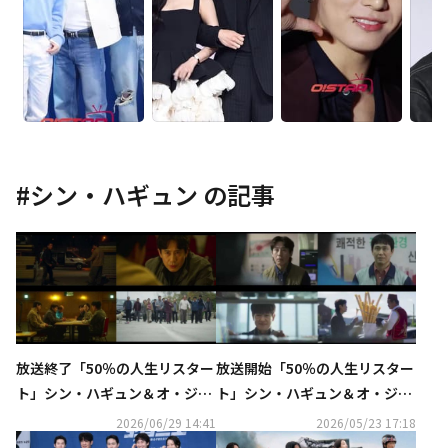
#
シン・ハギュン
の記事
放送終了「50％の人生リスター
放送開始「50％の人生リスター
ト」シン・ハギュン＆オ・ジョ
ト」シン・ハギュン＆オ・ジョ
ンセ＆ホ・ソンテ、最後の任務
ンセ＆ホ・ソンテの関係に注目
2026/06/29 14:41
2026/05/23 17:18
の行方は？【ネタバレあり】
【ネタバレあり】