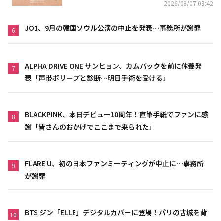
2026/08/07 03:42
JO1、9月の韓国ソウル公演の中止を発表…事務所が謝罪
6
ALPHA DRIVE ONE サンヒョン、カムバックを前に休養発
7
表「声帯ポリープと診断…明日手術を受ける」
BLACKPINK、本日デビュー10周年！直筆手紙でファンに感
8
謝「皆さんのおかげでここまで来られた」
FLARE U、初の日本ファンミーティングが中止に…事務所
9
が謝罪
BTS ジン「ELLE」デジタルカバーに登場！パリの古城を背
10