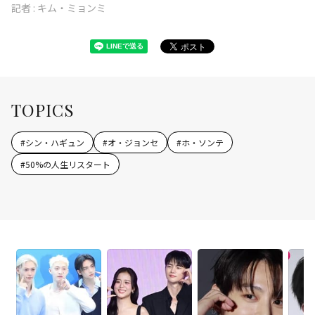
記者 :
キム・ミョンミ
TOPICS
#
シン・ハギュン
#
オ・ジョンセ
#
ホ・ソンテ
#
50%の人生リスタート