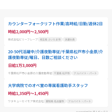
カウンターフォークリフト作業/高時給/日勤/週休2日
時給2,000円～2,500円
株式会社ビリーフレーブ
埼玉県 さいたま市
派遣社員
20-50代活躍中/介護夜勤専従/千葉県松戸市小金原/介
護夜勤専従/曜日、日数ご相談ください
日給1万3,000円
千葉県松戸市小金原の介護夜勤専従
千葉県 松戸市
アルバイト・パート
大学病院でのオペ室の専属看護助手スタッフ
時給1,350円～1,450円
ワタキューセイモア株式会社
愛知県 名古屋市
アルバイト・パート
supported by 求人ボックス