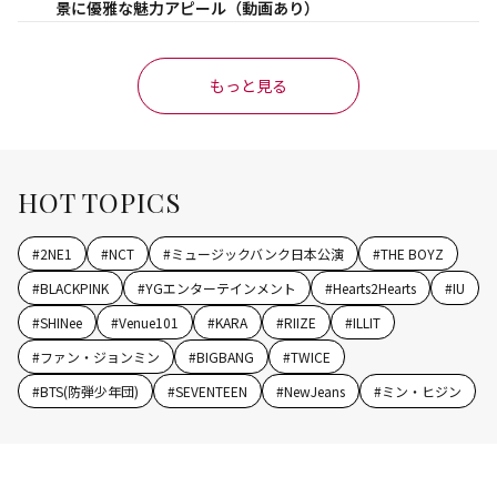
景に優雅な魅力アピール（動画あり）
もっと見る
HOT TOPICS
#
2NE1
#
NCT
#
ミュージックバンク日本公演
#
THE BOYZ
#
BLACKPINK
#
YGエンターテインメント
#
Hearts2Hearts
#
IU
#
SHINee
#
Venue101
#
KARA
#
RIIZE
#
ILLIT
#
ファン・ジョンミン
#
BIGBANG
#
TWICE
#
BTS(防弾少年団)
#
SEVENTEEN
#
NewJeans
#
ミン・ヒジン