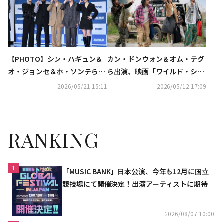
【PHOTO】シン・ハギュン＆
カン・ドンウォン＆オム・テグ
オ・ジョンセ＆ホ・ソンテら、
ら出演、映画「ワイルド・シン
新ドラマ「50%の人生リスター
グ」メインポスター＆予告編を
2026/05/21 15:11
2026/05/12 17:09
ト」制作発表会に出席
公開
RANKING
1
「MUSIC BANK」日本公演、今年も12月に国立
競技場にて開催決定！出演アーティストに期待
2026/08/07 10:00