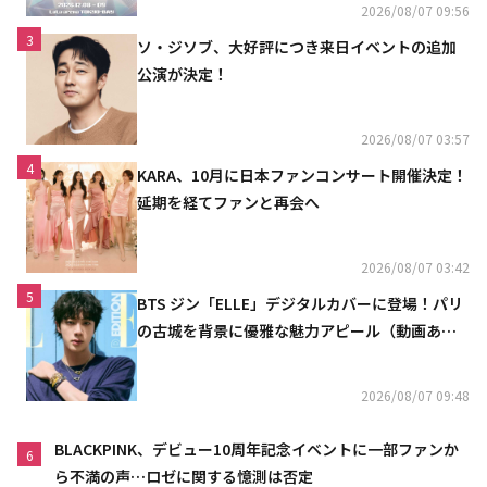
2026/08/07 09:56
3
ソ・ジソブ、大好評につき来日イベントの追加
公演が決定！
2026/08/07 03:57
4
KARA、10月に日本ファンコンサート開催決定！
延期を経てファンと再会へ
2026/08/07 03:42
5
BTS ジン「ELLE」デジタルカバーに登場！パリ
の古城を背景に優雅な魅力アピール（動画あ
り）
2026/08/07 09:48
BLACKPINK、デビュー10周年記念イベントに一部ファンか
6
ら不満の声…ロゼに関する憶測は否定