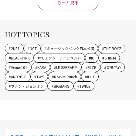
もっと見る
HOT TOPICS
#
2NE1
#
NCT
#
ミュージックバンク日本公演
#
THE BOYZ
#
BLACKPINK
#
YGエンターテインメント
#
IU
#
SHINee
#
Venue101
#
KARA
#
LE SSERAFIM
#
RIIZE
#
音楽中心
#
AND2BLE
#
TWS
#
Rocket Punch
#
ILLIT
#
ファン・ジョンミン
#
BIGBANG
#
TWICE