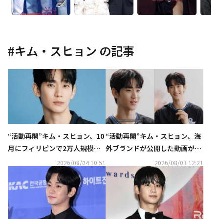
#
キム・スヒョン
の記事
“活動再開”キム・スヒョン、10
“活動再開”キム・スヒョン、海
月にフィリピンで2万人規模の
外ブランドが公開した動画が話
ファンミーティングを開催！
題…ほっそりとした姿に注目
2026/08/04 10:51
2026/08/03 12:21