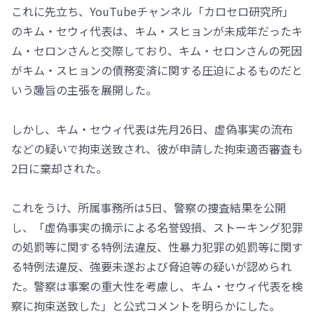
これに先立ち、YouTubeチャンネル「カロセロ研究所」
のキム・セウィ代表は、キム・スヒョンが未成年だったキ
ム・セロンさんと交際しており、キム・セロンさんの死因
がキム・スヒョンの債務変済に関する圧迫によるものだと
いう趣旨の主張を展開した。
しかし、キム・セウィ代表は先月26日、虚偽事実の流布
などの疑いで拘束送致され、彼が申請した拘束適否審査も
2日に棄却された。
これをうけ、所属事務所は5日、警察の捜査結果を公開
し、「虚偽事実の摘示による名誉毀損、ストーキング犯罪
の処罰等に関する特例法違反、性暴力犯罪の処罰等に関す
る特例法違反、強要未遂および脅迫等の疑いが認められ
た。警察は事案の重大性を考慮し、キム・セウィ代表を検
察に拘束送致した」と公式コメントを明らかにした。