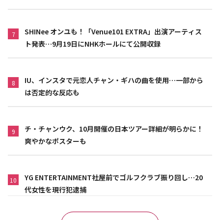
SHINee オンユも！「Venue101 EXTRA」出演アーティス
7
ト発表…9月19日にNHKホールにて公開収録
IU、インスタで元恋人チャン・ギハの曲を使用…一部から
8
は否定的な反応も
チ・チャンウク、10月開催の日本ツアー詳細が明らかに！
9
爽やかなポスターも
YG ENTERTAINMENT社屋前でゴルフクラブ振り回し…20
10
代女性を現行犯逮捕