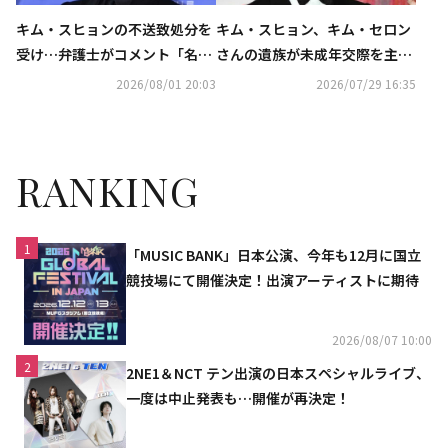
キム・スヒョンの不送致処分を
キム・スヒョン、キム・セロン
受け…弁護士がコメント「名誉
さんの遺族が未成年交際を主張
回復において重要な意味を持
し告訴も…不起訴処分に
2026/08/01 20:03
2026/07/29 16:35
つ」
RANKING
1
「MUSIC BANK」日本公演、今年も12月に国立
競技場にて開催決定！出演アーティストに期待
2026/08/07 10:00
2
2NE1＆NCT テン出演の日本スペシャルライブ、
一度は中止発表も…開催が再決定！