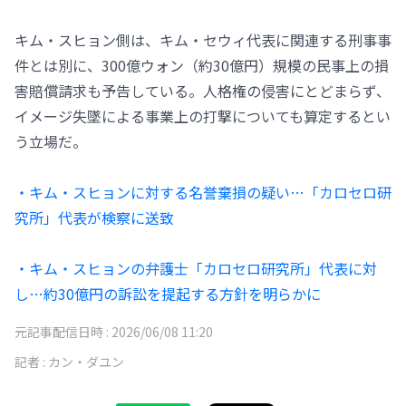
キム・スヒョン側は、キム・セウィ代表に関連する刑事事
件とは別に、300億ウォン（約30億円）規模の民事上の損
害賠償請求も予告している。人格権の侵害にとどまらず、
イメージ失墜による事業上の打撃についても算定するとい
う立場だ。
・キム・スヒョンに対する名誉棄損の疑い…「カロセロ研
究所」代表が検察に送致
・キム・スヒョンの弁護士「カロセロ研究所」代表に対
し…約30億円の訴訟を提起する方針を明らかに
元記事配信日時 :
2026/06/08 11:20
記者 :
カン・ダユン