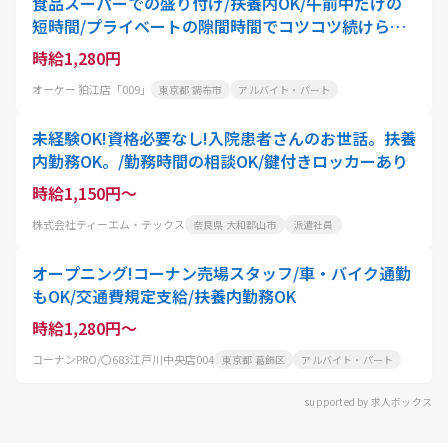
食品スーパーでの盛り付け/扶養内OK/午前中だけの
短時間/プライベートの隙間時間でコツコツ続けられ
る
時給1,280円
オーケー 狛江店「009」
東京都 調布市
アルバイト・パート
未経験OK!資格必要なし!入院患者さんのお世話。扶養
内勤務OK。/勤務時間の相談OK/鍵付きロッカーあり
時給1,150円～
株式会社ティーエム・テックス
奈良県 大和郡山市
派遣社員
オープニング!コーナン売場スタッフ/車・バイク通勤
もOK/交通費規定支給/扶養内勤務OK
時給1,280円～
コーナンPRO/〇683江戸川中央店004
東京都 葛飾区
アルバイト・パート
supported by 求人ボックス