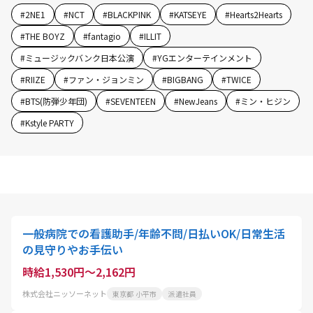
#
2NE1
#
NCT
#
BLACKPINK
#
KATSEYE
#
Hearts2Hearts
#
THE BOYZ
#
fantagio
#
ILLIT
#
ミュージックバンク日本公演
#
YGエンターテインメント
#
RIIZE
#
ファン・ジョンミン
#
BIGBANG
#
TWICE
#
BTS(防弾少年団)
#
SEVENTEEN
#
NewJeans
#
ミン・ヒジン
#
Kstyle PARTY
一般病院での看護助手/年齢不問/日払いOK/日常生活
の見守りやお手伝い
時給1,530円～2,162円
株式会社ニッソーネット
東京都 小平市
派遣社員