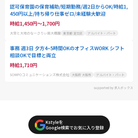
認可保育園の保育補助/短期勤務/週2日からOK/時給1,
450円以上/持ち帰り仕事ゼロ/未経験大歓迎
時給1,450円～1,700円
大空と大地のなーさりぃ扇大橋園
東京都 足立区
アルバイト・パート
事務 週3日 夕方4~5時間OKのオフィスWORK シフト
相談OKで目標と両立
時給1,710円
SOMPOコミュニケーションズ株式会社
大阪府 大阪市
アルバイト・パート
supported by 求人ボックス
Kstyleを
Google検索でお気に入り登録