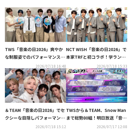
TWS「音楽の日2026」爽やか
NCT WISH「音楽の日2026」で
な制服姿でのパフォーマンスに
本家TRFと初コラボ！学ラン姿
反響！負傷中のメンバーに応援
で「BOY MEET GIRL」披露に絶
2026/07/18 16:48
2026/07/18 15:33
の声も
賛の声
＆TEAM「音楽の日2026」でセ
TWSから＆TEAM、Snow Man
クシーな目隠しパフォーマンス
まで総勢80組！明日放送「音楽
披露！“白衣装が最高すぎる”と
の日2026」タイムテーブルと歌
2026/07/18 15:12
2026/07/17 12:08
反響相次ぐ
唱曲を発表