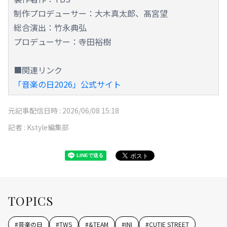
制作プロデューサー：大木真太郎、髙宮望
総合演出：竹永典弘
プロデューサー：寺田裕樹
■関連リンク
「音楽の日2026」公式サイト
元記事配信日時 :
2026/06/08 15:18
記者 :
Kstyle編集部
TOPICS
#
音楽の日
#
TWS
#
&TEAM
#
INI
#
CUTIE STREET