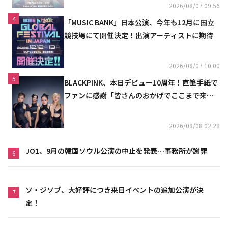
2026/08/07 09:56
4
「MUSIC BANK」日本公演、今年も12月に国立
競技場にて開催決定！出演アーティストに期待
2026/08/07 10:00
5
BLACKPINK、本日デビュー10周年！直筆手紙で
ファンに感謝「皆さんのおかげでここまで来ら
れた」
2026/08/08 02:28
JO1、9月の韓国ソウル公演の中止を発表…事務所が謝罪
6
ソ・ジソブ、大好評につき来日イベントの追加公演が決
7
定！