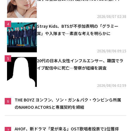
リニスト
2026/08/07 02:38
4
Stray Kids、BTSが不参加表明の「グラミー
賞」や入隊まで…素直な考えを明らかに
2026/08/06 09:15
5
20代の日本人女性インフルエンサー、韓国でラ
イブ配信中に死亡…警察が経緯を調査
2026/08/06 02:59
THE BOYZ ヨンフン、ソン・ガン＆パク・ウンビンら所属
6
のNAMOO ACTORSと専属契約を締結
AHOF、新ドラマ「愛が来る」OST歌唱者投票で1位獲得
7