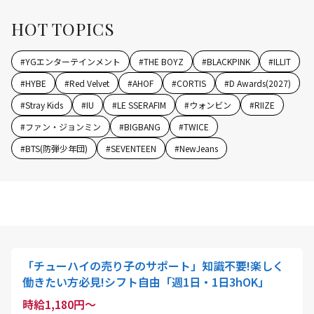
HOT TOPICS
#
YGエンターテインメント
#
THE BOYZ
#
BLACKPINK
#
ILLIT
#
HYBE
#
Red Velvet
#
AHOF
#
CORTIS
#
D Awards(2027)
#
Stray Kids
#
IU
#
LE SSERAFIM
#
ウォンビン
#
RIIZE
#
ファン・ジョンミン
#
BIGBANG
#
TWICE
#
BTS(防弾少年団)
#
SEVENTEEN
#
NewJeans
「チューハイの売り子のサポート」知識不要!楽しく
働きたい方必見!シフト自由「週1日・1日3hOK」
時給1,180円～