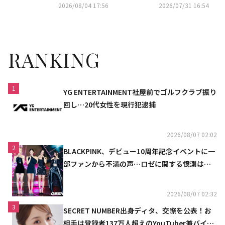
ョルダー バッグ“ を着用
2026/08/04 17:56
2026/07/31 16:54
RANKING
1
YG ENTERTAINMENT社屋前でゴルフクラブ振り
回し…20代女性を現行犯逮捕
2026/08/07 02:02
2
BLACKPINK、デビュー10周年記念イベントに一
部ファンから不満の声…ロゼに関する憶測は否
定
2026/08/07 02:32
3
SECRET NUMBER出身ディタ、交際を公表！お
相手は登録者137万人超えのYouTuber兼バイオ