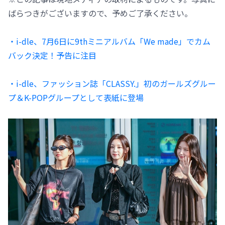
ばらつきがございますので、予めご了承ください。
・i-dle、7月6日に9thミニアルバム「We made」でカム
バック決定！予告に注目
・i-dle、ファッション誌「CLASSY.」初のガールズグルー
プ＆K-POPグループとして表紙に登場