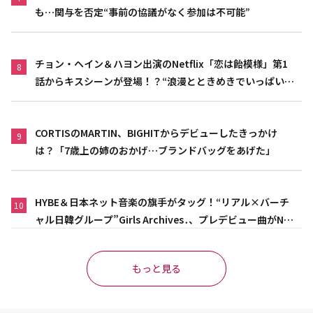
も…関与を否定“事前の協議がなく参加は不可能”
チョン・ヘイン＆ハヨン出演のNetflix「恋は飴模様」第1
8
話からキスシーンが登場！？“浪漫とときめきでいっぱいの
作品”
CORTISのMARTIN、BIGHITからデビューしたきっかけ
9
は？「7歳上の姉のおかげ…ブランドバッグをあげた」
HYBE＆日本ネット音楽の旗手がタッグ！“リアル×バーチ
10
ャル日韓グループ”Girls Archives․、プレデビュー曲がNet
flix映画主題歌に異例の大抜擢
もっと見る