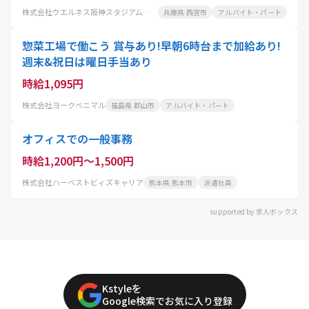
株式会社ウエルネス阪神スタジアム事業部フードサービス事業課
兵庫県 西宮市
アルバイト・パート
惣菜工場で働こう 賞与あり!早朝6時台まで加給あり!
週末&祝日は曜日手当あり
時給1,095円
株式会社ヨークベニマル
福島県 郡山市
アルバイト・パート
オフィスでの一般事務
時給1,200円～1,500円
株式会社ハーベストビィズキャリア
熊本県 熊本市
派遣社員
supported by 求人ボックス
Kstyleを
Google検索でお気に入り登録