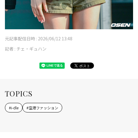
元記事配信日時 :
2026/06/12 13:48
記者 :
チェ・ギュハン
TOPICS
#
i-dle
#
空港ファッション