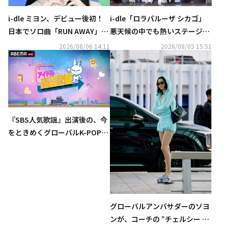
i-dle ミヨン、デビュー後初！
i-dle「ロラパルーザ シカゴ」
日本でソロ曲「RUN AWAY」を
悪天候の中でも熱いステージで
8月10日にリリース
魅了！初公開の新曲パフォーマ
2026/08/06 14:11
2026/08/05 15:51
ンスも
『SBS人気歌謡』出演後の、今
をときめくグローバルK-POPア
ーティストたちが週替わりで登
場する新感覚バラエティ番組
『アイドルたちの売店歌謡』を
「ABEMA」にて無料独占配信中
グローバルアンバサダーのソヨ
ンが、コーチの ”チェルシー シ