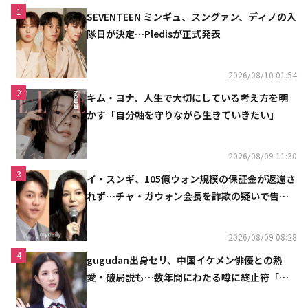
1
SEVENTEEN ミンギュ、スングァン、ディノの入
隊日が決定…Pledisが正式発表
2026/08/10 01:54
2
キム・ヨナ、人生で大切にしている考え方を明
かす「自分軸を守りながら生きていきたい」
2026/08/09 11:30
3
イ・スンギ、105億ウォン規模の保証金が返還さ
れず…チャ・ガウォン会長を詐欺の疑いで告訴
へ
2026/08/09 08:28
4
gugudan出身セリ、中国イケメン俳優との熱
愛・破局説も…数年間にわたる噂に終止符「邪
魔しないで」