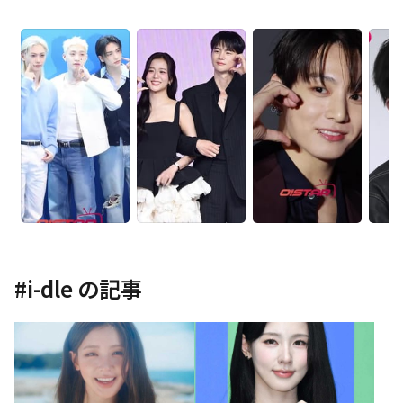
#
i-dle
の記事