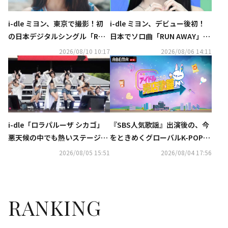
i-dle ミヨン、東京で撮影！初
i-dle ミヨン、デビュー後初！
の日本デジタルシングル「RUN
日本でソロ曲「RUN AWAY」を
AWAY」夏らしい雰囲気のMV公
8月10日にリリース
2026/08/10 10:17
2026/08/06 14:11
開
i-dle「ロラパルーザ シカゴ」
『SBS人気歌謡』出演後の、今
悪天候の中でも熱いステージで
をときめくグローバルK-POPア
魅了！初公開の新曲パフォーマ
ーティストたちが週替わりで登
2026/08/05 15:51
2026/08/04 17:56
ンスも
場する新感覚バラエティ番組
『アイドルたちの売店歌謡』を
「ABEMA」にて無料独占配信中
RANKING