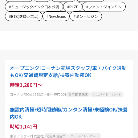
#
ミュージックバンク日本公演
#
RIIZE
#
ファン・ジョンミン
#
BTS(防弾少年団)
#
NewJeans
#
ミン・ヒジン
オープニング!コーナン売場スタッフ/車・バイク通勤
もOK/交通費規定支給/扶養内勤務OK
時給1,280円～
コーナンPRO/〇683江戸川中央店004
東京都 葛飾区
アルバイト・パート
施設内清掃/短時間勤務/カンタン清掃/未経験OK/扶養
内OK
時給1,141円
東京ワックス株式会社
埼玉県 深谷市
アルバイト・パート