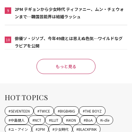
2PM テギョンから少女時代 ティファニー、ムン・チェウォ
9
ンまで…韓国芸能界は結婚ラッシュ
俳優ソ・ジソブ、今年49歳とは思えぬ色気…ワイルドなグ
10
ラビアを公開
もっと見る
HOT TOPICS
#
SEVENTEEN
#
TWICE
#
BIGBANG
#
THE BOYZ
#
中島健人
#
NCT
#
ILLIT
#
iKON
#
BoA
#
i-dle
#
ユ・アイン
#
2PM
#
少女時代
#
BLACKPINK