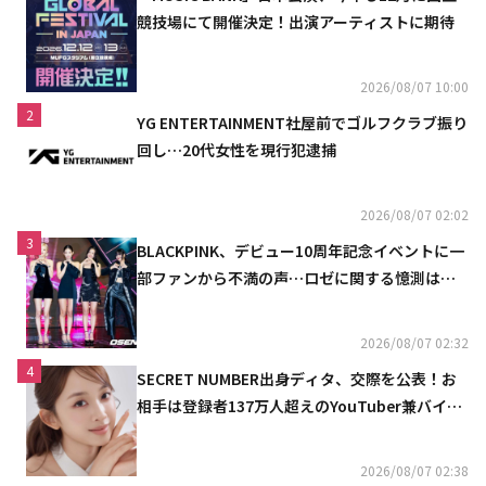
競技場にて開催決定！出演アーティストに期待
2026/08/07 10:00
2
YG ENTERTAINMENT社屋前でゴルフクラブ振り
回し…20代女性を現行犯逮捕
2026/08/07 02:02
3
BLACKPINK、デビュー10周年記念イベントに一
部ファンから不満の声…ロゼに関する憶測は否
定
2026/08/07 02:32
4
SECRET NUMBER出身ディタ、交際を公表！お
相手は登録者137万人超えのYouTuber兼バイオ
リニスト
2026/08/07 02:38