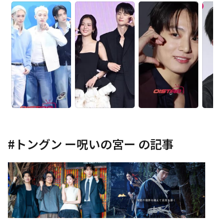
#
トングン ー呪いの宮ー
の記事