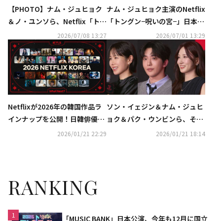
【PHOTO】ナム・ジュヒョク
ナム・ジュヒョク主演のNetflix
＆ノ・ユンソら、Netflix「トン
「トングン−呪いの宮−」日本版
グン−呪いの宮−」制作発表会に
本予告映像＆キーアート解禁！
2026/07/08 13:27
2026/07/01 13:29
出席
Netflixが2026年の韓国作品ラ
ソン・イェジン＆ナム・ジュヒ
インナップを公開！日韓俳優の
ョク＆パク・ウンビンら、それ
共演やリメイク作が続々…予告
ぞれの出演作を紹介…今年のNe
2026/01/21 22:29
2026/01/21 18:14
映像も話題に
tflix新作29本に期待
RANKING
1
「MUSIC BANK」日本公演、今年も12月に国立