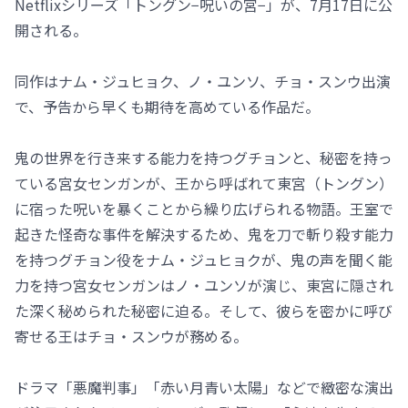
Netflixシリーズ「トングン−呪いの宮−」が、7月17日に公
開される。
同作はナム・ジュヒョク、ノ・ユンソ、チョ・スンウ出演
で、予告から早くも期待を高めている作品だ。
鬼の世界を行き来する能力を持つグチョンと、秘密を持っ
ている宮女センガンが、王から呼ばれて東宮（トングン）
に宿った呪いを暴くことから繰り広げられる物語。王室で
起きた怪奇な事件を解決するため、鬼を刀で斬り殺す能力
を持つグチョン役をナム・ジュヒョクが、鬼の声を聞く能
力を持つ宮女センガンはノ・ユンソが演じ、東宮に隠され
た深く秘められた秘密に迫る。そして、彼らを密かに呼び
寄せる王はチョ・スンウが務める。
ドラマ「悪魔判事」「赤い月青い太陽」などで緻密な演出