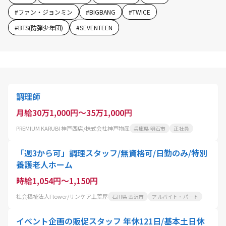
#
ファン・ジョンミン
#
BIGBANG
#
TWICE
#
BTS(防弾少年団)
#
SEVENTEEN
調理師
月給30万1,000円～35万1,000円
PREMIUM KARUBI 神戸西店/株式会社神戸物産
兵庫県 明石市
正社員
「週3から可」調理スタッフ/無資格可/日勤のみ/特別
養護老人ホーム
時給1,054円～1,150円
社会福祉法人Flower/サンケア上荒屋
石川県 金沢市
アルバイト・パート
イベント企画の販促スタッフ 年休121日/基本土日休