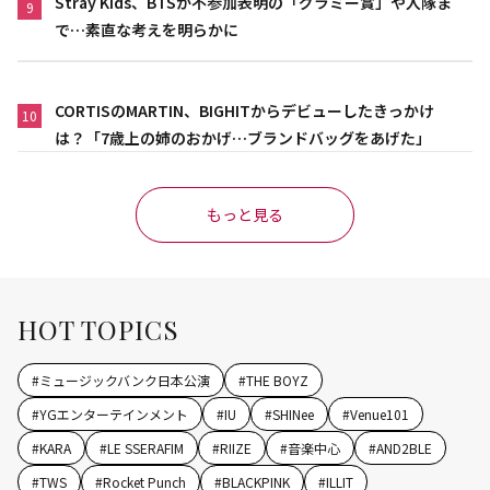
Stray Kids、BTSが不参加表明の「グラミー賞」や入隊ま
9
で…素直な考えを明らかに
CORTISのMARTIN、BIGHITからデビューしたきっかけ
10
は？「7歳上の姉のおかげ…ブランドバッグをあげた」
もっと見る
HOT TOPICS
#
ミュージックバンク日本公演
#
THE BOYZ
#
YGエンターテインメント
#
IU
#
SHINee
#
Venue101
#
KARA
#
LE SSERAFIM
#
RIIZE
#
音楽中心
#
AND2BLE
#
TWS
#
Rocket Punch
#
BLACKPINK
#
ILLIT