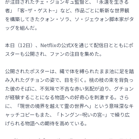
が注目されたチェ・ジョンギュ監督と、「永遠を生きる
者」「客−ザ・ゲスト−」など、作品ごとに斬新な世界観
を構築してきたクォン・ソラ、ソ・ジェウォン脚本家がタ
ッグを組んだ。
本日（12日）、Netflixの公式Xを通じて配信日とともにポ
スターも公開され、ファンの注目を集めた。
公開されたポスターは、縄で体を縛られたまま池に足を踏
み入れたグチョンの姿で、目を引く。桃の枝の束を背負っ
た彼のそばに、不気味で不吉な赤い気配が迫り、グチョン
が経験することになる物語への好奇心を刺激する。さら
に、「現世の境界を越えて霊の世界へ」という意味深なキ
ャッチコピーもまた、「トングン−呪いの宮−」で繰り広
げられる物語への期待を高めている。