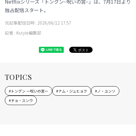
Netflixシリーズ「トングン−呪いの宮−」は、7月17日より
独占配信スタート。
元記事配信日時 :
2026/06/12 17:57
記者 :
Kstyle編集部
TOPICS
#
トングン ー呪いの宮ー
#
ナム・ジュヒョク
#
ノ・ユンソ
#
チョ・スンウ