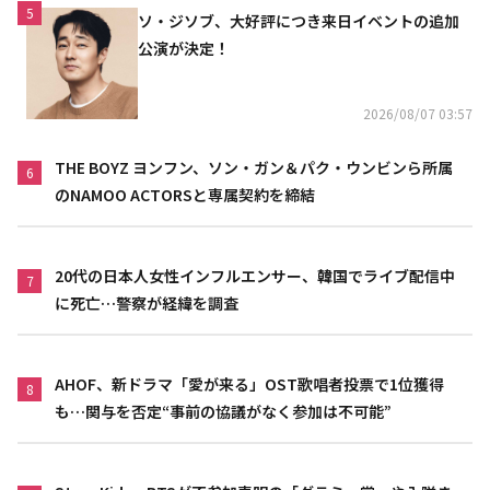
5
ソ・ジソブ、大好評につき来日イベントの追加
公演が決定！
2026/08/07 03:57
THE BOYZ ヨンフン、ソン・ガン＆パク・ウンビンら所属
6
のNAMOO ACTORSと専属契約を締結
20代の日本人女性インフルエンサー、韓国でライブ配信中
7
に死亡…警察が経緯を調査
AHOF、新ドラマ「愛が来る」OST歌唱者投票で1位獲得
8
も…関与を否定“事前の協議がなく参加は不可能”