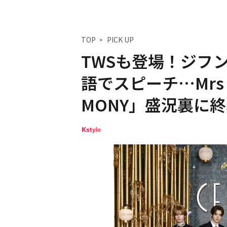
TOP
PICK UP
TWSも登場！ジフ
語でスピーチ…Mrs․ 
MONY」盛況裏に