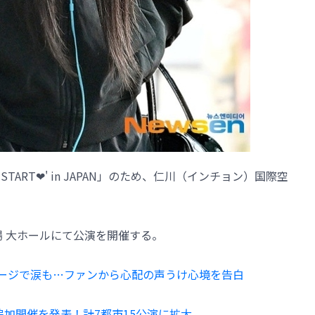
ESS START︎︎❤' in JAPAN」のため、仁川（インチョン）国際空
場 大ホールにて公演を開催する。
のステージで涙も…ファンから心配の声うけ心境を告白
追加開催を発表！計7都市15公演に拡大