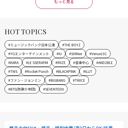
もっと見る
HOT TOPICS
#
ミュージックバンク日本公演
#
THE BOYZ
#
YGエンターテインメント
#
IU
#
SHINee
#
Venue101
#
KARA
#
LE SSERAFIM
#
RIIZE
#
音楽中心
#
AND2BLE
#
TWS
#
Rocket Punch
#
BLACKPINK
#
ILLIT
#
ファン・ジョンミン
#
BIGBANG
#
TWICE
#
BTS(防弾少年団)
#
SEVENTEEN
商品の仕分け・検品・梱包作業/週2日からOK/扶養