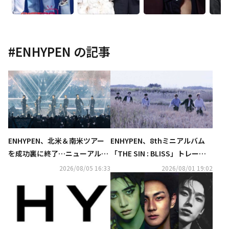
#
ENHYPEN
の記事
ENHYPEN、北米＆南米ツアー
ENHYPEN、8thミニアルバム
を成功裏に終了…ニューアルバ
「THE SIN : BLISS」トレーラ
ムにも期待「すぐにまた会お
ーを初公開
2026/08/05 16:33
2026/08/01 19:02
う」