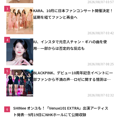
2026/08/07 03:57
3
KARA、10月に日本ファンコンサート開催決定！
延期を経てファンと再会へ
2026/08/07 03:42
4
IU、インスタで元恋人チャン・ギハの曲を使
用…一部からは否定的な反応も
2026/08/07 08:25
5
BLACKPINK、デビュー10周年記念イベントに一
部ファンから不満の声…ロゼに関する憶測は否
定
2026/08/07 02:32
SHINee オンユも！「Venue101 EXTRA」出演アーティス
6
ト発表…9月19日にNHKホールにて公開収録