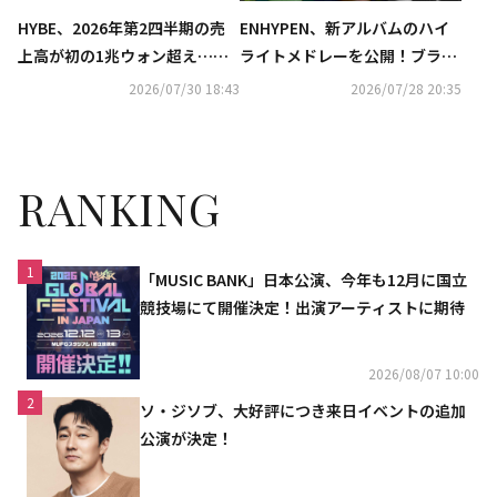
HYBE、2026年第2四半期の売
ENHYPEN、新アルバムのハイ
上高が初の1兆ウォン超え…営
ライトメドレーを公開！ブラジ
業利益も過去最高を記録
リアン・ファンク調のタイトル
2026/07/30 18:43
2026/07/28 20:35
曲など全6曲を一部解禁
RANKING
1
「MUSIC BANK」日本公演、今年も12月に国立
競技場にて開催決定！出演アーティストに期待
2026/08/07 10:00
2
ソ・ジソブ、大好評につき来日イベントの追加
公演が決定！