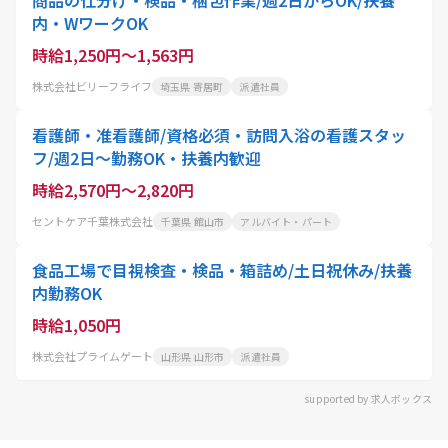
内・WワークOK
時給1,250円～1,563円
株式会社ビリーフライフ
埼玉県 寄居町
派遣社員
看護師・准看護師/資格必須・訪問入浴の看護スタッ
フ/週2日〜勤務OK・扶養内歓迎
時給2,570円～2,820円
セントケア千葉株式会社
千葉県 館山市
アルバイト・パート
食品工場で目視検査・検品・箱詰め/土日祝休み/扶養
内勤務OK
時給1,050円
株式会社プライムゲート
山形県 山形市
派遣社員
supported by 求人ボックス