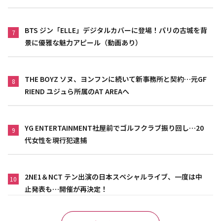
BTS ジン「ELLE」デジタルカバーに登場！パリの古城を背
7
景に優雅な魅力アピール（動画あり）
THE BOYZ ソヌ、ヨンフンに続いて新事務所と契約…元GF
8
RIEND ユジュら所属のAT AREAへ
YG ENTERTAINMENT社屋前でゴルフクラブ振り回し…20
9
代女性を現行犯逮捕
2NE1＆NCT テン出演の日本スペシャルライブ、一度は中
10
止発表も…開催が再決定！