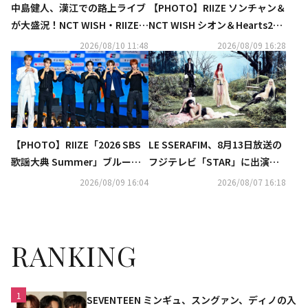
中島健人、漢江での路上ライブ
【PHOTO】RIIZE ソンチャン＆
が大盛況！NCT WISH・RIIZEメ
NCT WISH シオン＆Hearts2He
ンバーとのダンスチャレンジも
arts イアン「2026 SBS歌謡大
2026/08/10 11:48
2026/08/09 16:28
話題に（動画あり）
典 Summer」ブルーカーペッ
トに登場
【PHOTO】RIIZE「2026 SBS
LE SSERAFIM、8月13日放送の
歌謡大典 Summer」ブルーカ
フジテレビ「STAR」に出演決
ーペットに登場
定！RIIZE＆INIの生コラボも
2026/08/09 16:04
2026/08/07 16:18
RANKING
1
SEVENTEEN ミンギュ、スングァン、ディノの入