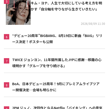
5
キム・ヨナ、人生で大切にしている考え方を明
かす「自分軸を守りながら生きていきたい」
2026/08/09 11:30
“デビュー20周年”BIGBANG、8月19日に新曲「BiiiG」リリ
6
ース決定！ポスターも公開
TWICE ジョンヨン、11年間所属したJYPに感謝…移籍の心
7
境明かす「グループを守り続ける」
BoA、日本デビュー25周年！9月にプレミアムライブツア
8
ー開催決定…会場も明らかに
2PM ジュノ、次回作となるNetflix「バイキング」への意気