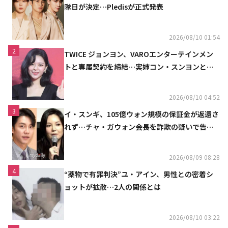
隊日が決定…Pledisが正式発表
2026/08/10 01:54
2
TWICE ジョンヨン、VAROエンターテインメン
トと専属契約を締結…実姉コン・スンヨンと同
じ事務所（公式）
2026/08/10 04:52
3
イ・スンギ、105億ウォン規模の保証金が返還さ
れず…チャ・ガウォン会長を詐欺の疑いで告訴
へ
2026/08/09 08:28
4
“薬物で有罪判決”ユ・アイン、男性との密着シ
ョットが拡散…2人の関係とは
2026/08/10 03:22