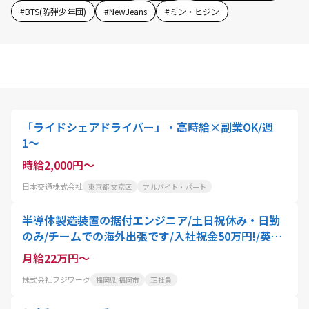
#
BTS(防弾少年団)
#
NewJeans
#
ミン・ヒジン
「ライドシェアドライバー」・高時給×副業OK/週
1〜
時給2,000円～
日本交通株式会社
東京都 文京区
アルバイト・パート
半導体製造装置の据付エンジニア/土日祝休み・日勤
のみ/チームでの海外出張です/入社祝金50万円!/英語
力0・海外初でも安心体制
月給22万円～
株式会社フジワーク
福岡県 福岡市
正社員