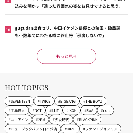
9
込みを明かす「違った雰囲気の姿をお見せできると思う」
gugudan出身セリ、中国イケメン俳優との熱愛・破局説
10
も…数年間にわたる噂に終止符「邪魔しないで」
もっと見る
HOT TOPICS
#
SEVENTEEN
#
TWICE
#
BIGBANG
#
THE BOYZ
#
中島健人
#
NCT
#
ILLIT
#
iKON
#
BoA
#
i-dle
#
ユ・アイン
#
2PM
#
少女時代
#
BLACKPINK
#
ミュージックバンク日本公演
#
RIIZE
#
ファン・ジョンミン