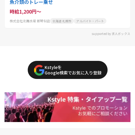
魚介類のトレー乗せ
時給1,200円～
株式会社北舞水産 新琴似店
北海道 札幌市
アルバイト・パート
supported by 求人ボックス
Kstyleを
Google検索でお気に入り登録