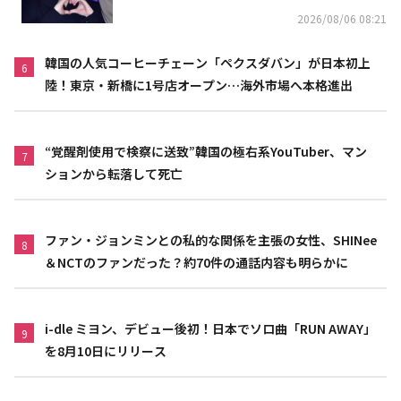
2026/08/06 08:21
韓国の人気コーヒーチェーン「ペクスダバン」が日本初上
6
陸！東京・新橋に1号店オープン…海外市場へ本格進出
“覚醒剤使用で検察に送致”韓国の極右系YouTuber、マン
7
ションから転落して死亡
ファン・ジョンミンとの私的な関係を主張の女性、SHINee
8
＆NCTのファンだった？約70件の通話内容も明らかに
i-dle ミヨン、デビュー後初！日本でソロ曲「RUN AWAY」
9
を8月10日にリリース