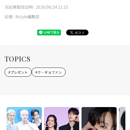
元記事配信日時 :
2026/06/24 21:15
記者 :
Kstyle編集部
TOPICS
#
プレゼント
#
ク・ギョファン