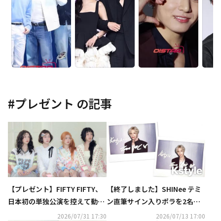
#
プレゼント
の記事
【プレゼント】FIFTY FIFTY、
【終了しました】SHINee テミ
日本初の単独公演を控えて動画
ン直筆サイン入りポラを2名様
メッセージが到着！直筆サイン
に！「Kstyle PARTY 2026」DA
2026/07/31 17:30
2026/07/13 17:00