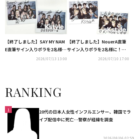
入りチェキを各1名様に
Y1出演
【終了しました】SAY MY NAM
【終了しました】NouerA直筆
E直筆サイン入りポラを2名様
サイン入りポラを2名様に！「K
に！「Kstyle PARTY 2026」DA
style PARTY 2026」DAY1出演
2026/07/13 13:00
2026/07/10 17:00
Y1出演
RANKING
1
20代の日本人女性インフルエンサー、韓国でラ
イブ配信中に死亡…警察が経緯を調査
2026/08/06 02:59