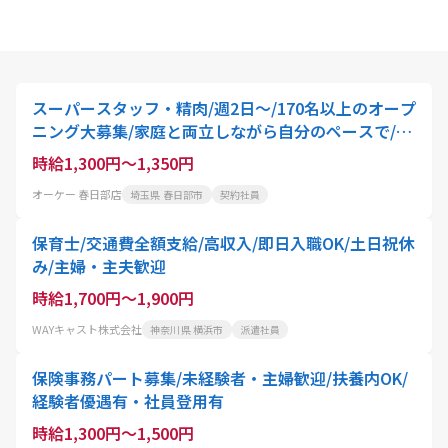
スーパースタッフ・精肉/週2日～/170名以上のオープ
ニング大募集/家庭と両立しながら自分のペースで/主
婦・主夫歓迎/8月下旬open
時給1,300円～1,350円
オーケー 春日部店
埼玉県 春日部市
契約社員
保育士/交通費全額支給/高収入/即日入職OK/土日祝休
み/主婦・主夫歓迎
時給1,700円～1,900円
WAYキャスト株式会社
神奈川県 横浜市
派遣社員
保険事務パート募集/未経験者・主婦歓迎/扶養内OK/
経験者優遇有・社員登用有
時給1,300円～1,500円