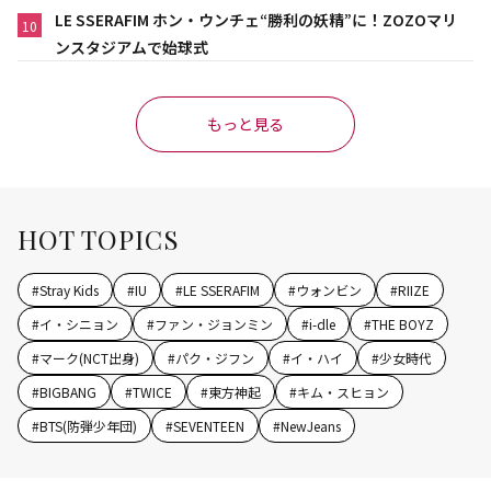
LE SSERAFIM ホン・ウンチェ“勝利の妖精”に！ZOZOマリ
10
ンスタジアムで始球式
もっと見る
HOT TOPICS
#
Stray Kids
#
IU
#
LE SSERAFIM
#
ウォンビン
#
RIIZE
#
イ・シニョン
#
ファン・ジョンミン
#
i-dle
#
THE BOYZ
#
マーク(NCT出身)
#
パク・ジフン
#
イ・ハイ
#
少女時代
#
BIGBANG
#
TWICE
#
東方神起
#
キム・スヒョン
#
BTS(防弾少年団)
#
SEVENTEEN
#
NewJeans