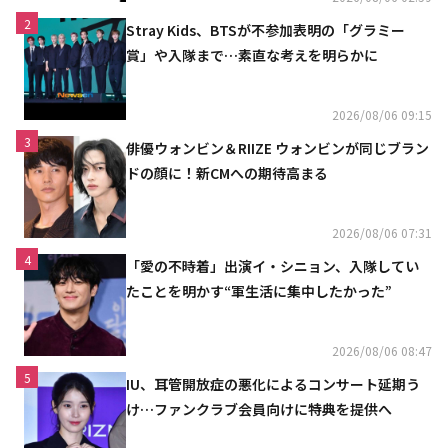
2
Stray Kids、BTSが不参加表明の「グラミー
賞」や入隊まで…素直な考えを明らかに
2026/08/06 09:15
3
俳優ウォンビン＆RIIZE ウォンビンが同じブラン
ドの顔に！新CMへの期待高まる
2026/08/06 07:31
4
「愛の不時着」出演イ・シニョン、入隊してい
たことを明かす“軍生活に集中したかった”
2026/08/06 08:47
5
IU、耳管開放症の悪化によるコンサート延期う
け…ファンクラブ会員向けに特典を提供へ