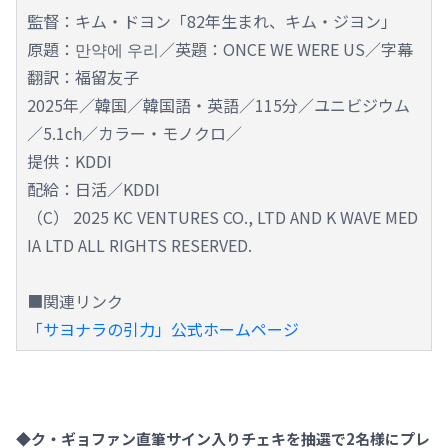
監督：キム・ドヨン「82年生まれ、キム・ジヨン」
原題：만약에 우리／英題：ONCE WE WERE US／字幕
翻訳：福留友子
2025年／韓国／韓国語・英語／115分／ユニビジウム
／5.1ch／カラー・モノクロ／
提供：KDDI
配給：日活／KDDI
（C） 2025 KC VENTURES CO., LTD AND K WAVE MED
IA LTD ALL RIGHTS RESERVED.
■関連リンク
「サヨナラの引力」公式ホームページ
◆ク・ギョファン直筆サイン入りチェキを抽選で2名様にプレ