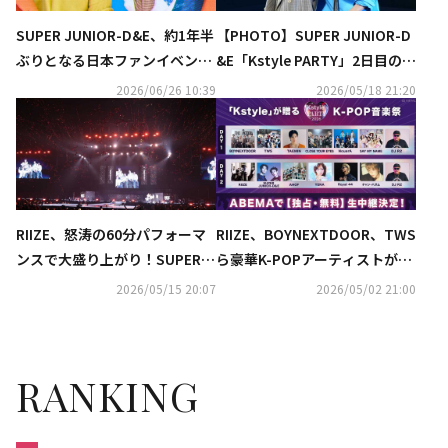
SUPER JUNIOR-D&E、約1年半
【PHOTO】SUPER JUNIOR-D
ぶりとなる日本ファンイベント
&E「Kstyle PARTY」2日目のス
が決定！9月に東京で開催
テージを駆け巡る！コール＆レ
2026/06/26 10:39
2026/05/18 21:20
スポンスで大盛り上がり
RIIZE、怒涛の60分パフォーマ
RIIZE、BOYNEXTDOOR、TWS
ンスで大盛り上がり！SUPER J
ら豪華K-POPアーティストが出
UNIOR-D&E、YENAまで「Ksty
演「Kstyle PARTY 2026」生中
2026/05/15 20:07
2026/05/02 21:00
le PARTY」個性あふれる6組が
継が決定！ABEMAにて無料配信
登場【DAY2】
RANKING