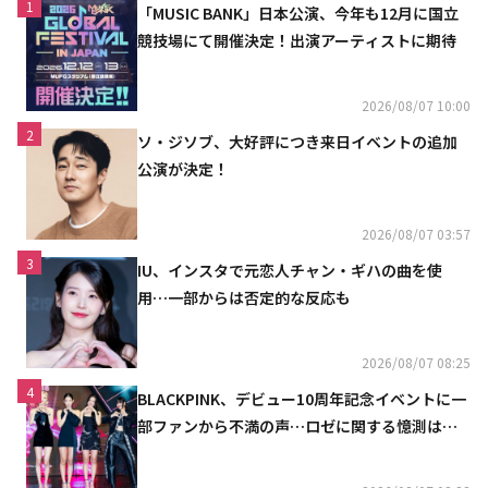
1
「MUSIC BANK」日本公演、今年も12月に国立
競技場にて開催決定！出演アーティストに期待
2026/08/07 10:00
2
ソ・ジソブ、大好評につき来日イベントの追加
公演が決定！
2026/08/07 03:57
3
IU、インスタで元恋人チャン・ギハの曲を使
用…一部からは否定的な反応も
2026/08/07 08:25
4
BLACKPINK、デビュー10周年記念イベントに一
部ファンから不満の声…ロゼに関する憶測は否
定