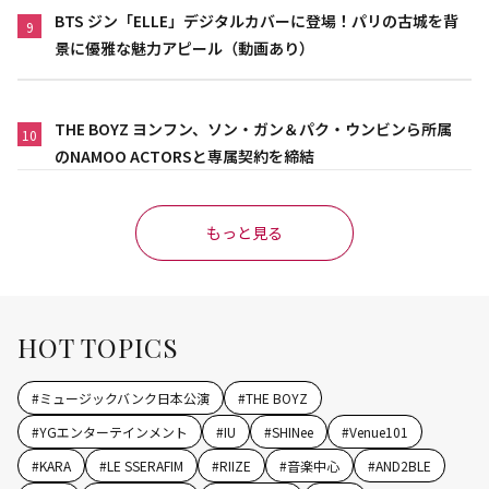
BTS ジン「ELLE」デジタルカバーに登場！パリの古城を背
9
景に優雅な魅力アピール（動画あり）
THE BOYZ ヨンフン、ソン・ガン＆パク・ウンビンら所属
10
のNAMOO ACTORSと専属契約を締結
もっと見る
HOT TOPICS
#
ミュージックバンク日本公演
#
THE BOYZ
#
YGエンターテインメント
#
IU
#
SHINee
#
Venue101
#
KARA
#
LE SSERAFIM
#
RIIZE
#
音楽中心
#
AND2BLE