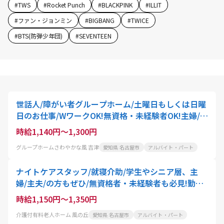
#
TWS
#
Rocket Punch
#
BLACKPINK
#
ILLIT
#
ファン・ジョンミン
#
BIGBANG
#
TWICE
#
BTS(防弾少年団)
#
SEVENTEEN
世話人/障がい者グループホーム/土曜日もしくは日曜
日のお仕事/WワークOK!無資格・未経験者OK!主婦/主
夫/学生・シニアの方にもオススメ
時給1,140円～1,300円
グループホームさわやかな風 吉津
愛知県 名古屋市
アルバイト・パート
ナイトケアスタッフ/就寝介助/学生やシニア層、主
婦/主夫/の方もぜひ/無資格者・未経験者も必見!勤務
は週3日～OK、16:00～21:00の間で応相談
時給1,150円～1,350円
介護付有料老人ホーム 風の丘
愛知県 名古屋市
アルバイト・パート