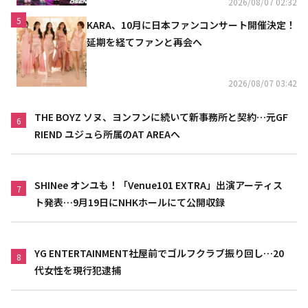
2026/08/07 02:32
5
KARA、10月に日本ファンコンサート開催決定！
延期を経てファンと再会へ
2026/08/07 03:42
THE BOYZ ソヌ、ヨンフンに続いて新事務所と契約…元GF
6
RIEND ユジュら所属のAT AREAへ
SHINee オンユも！「Venue101 EXTRA」出演アーティス
7
ト発表…9月19日にNHKホールにて公開収録
YG ENTERTAINMENT社屋前でゴルフクラブ振り回し…20
8
代女性を現行犯逮捕