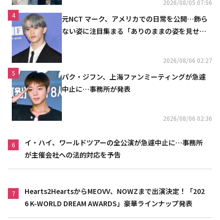
2026/08/05 07:56
4
元NCT マーク、アメリカでの日常を公開…飾ら
ない姿に注目集まる「ありのままの姿を見せた
い」（動画あり）
2026/08/06 02:27
5
パク・ジフン、上海ファンミーティングが急遽
中止に…事務所が発表
2026/08/06 02:36
イ・ハイ、ワールドツアーの全公演が急遽中止に…事務所
6
が主催会社への法的対応を予告
Hearts2HeartsからMEOVV、NOWZまで出演決定！「202
7
6 K-WORLD DREAM AWARDS」豪華ラインナップ発表