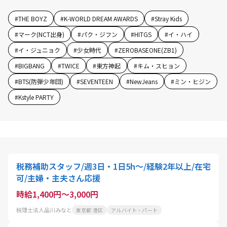
#
THE BOYZ
#
K-WORLD DREAM AWARDS
#
Stray Kids
#
マーク(NCT出身)
#
パク・ジフン
#
HITGS
#
イ・ハイ
#
イ・ジュニョク
#
少女時代
#
ZEROBASEONE(ZB1)
#
BIGBANG
#
TWICE
#
東方神起
#
キム・スヒョン
#
BTS(防弾少年団)
#
SEVENTEEN
#
NewJeans
#
ミン・ヒジン
#
Kstyle PARTY
税務補助スタッフ/週3日・1日5h～/経験2年以上/在宅
可/主婦・主夫さん応援
時給1,400円～3,000円
税理士法人品川みなと
東京都 港区
アルバイト・パート