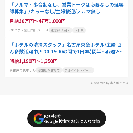
「ノルマ・歩合制なし、営業トークは必要なしの理容
師募集」/カラーなし/主婦歓迎/ノルマ無し
月給30万円～47万1,000円
QBハウス蒲田東口パートII
東京都 大田区
正社員
「ホテルの清掃スタッフ」名古屋東急ホテル/主婦 さ
ん多数活躍中/9:30-15:00の間で1日4時間半~可/週2勤
務可/接客ナシ/ひとり作業が中心
時給1,190円～1,350円
名古屋東急ホテル
愛知県 名古屋市
アルバイト・パート
supported by 求人ボックス
Kstyleを
Google検索でお気に入り登録