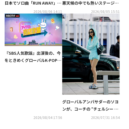
日本でソロ曲「RUN AWAY」を
悪天候の中でも熱いステージで
8月10日にリリース
魅了！初公開の新曲パフォーマ
2026/08/06 14:11
2026/08/05 15:51
ンスも
『SBS人気歌謡』出演後の、今
をときめくグローバルK-POPア
ーティストたちが週替わりで登
場する新感覚バラエティ番組
『アイドルたちの売店歌謡』を
「ABEMA」にて無料独占配信中
グローバルアンバサダーのソヨ
ンが、コーチの ”チェルシー シ
ョルダー バッグ“ を着用
2026/08/04 17:56
2026/07/31 16:54