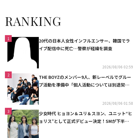
RANKING
1
20代の日本人女性インフルエンサー、韓国でラ
イブ配信中に死亡…警察が経緯を調査
2026/08/06 02:59
2
THE BOYZのメンバー9人、新レーベルでグルー
プ活動を準備中「個人活動については別途契約
へ」
2026/08/06 01:58
3
少女時代 ヒョヨン＆ユリ＆スヨン、ユニット“ヒ
ョリス”として正式デビュー決定！SMが下半期
の計画を公開