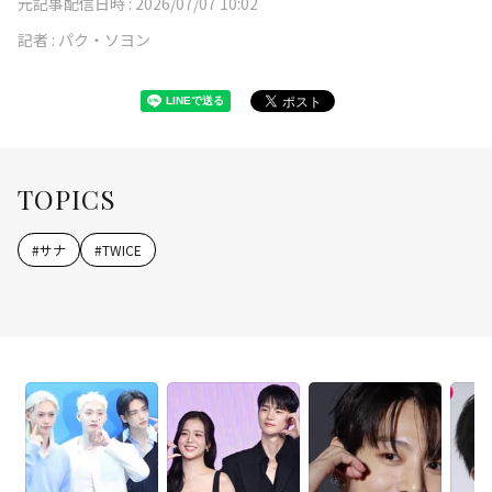
元記事配信日時 :
2026/07/07 10:02
記者 :
パク・ソヨン
TOPICS
#
サナ
#
TWICE