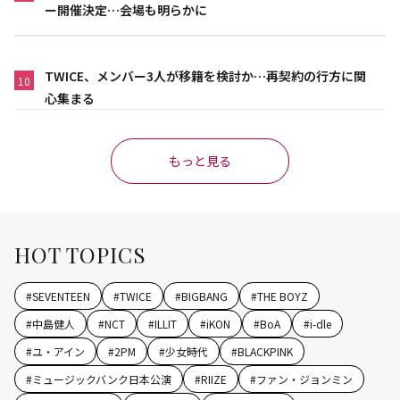
ー開催決定…会場も明らかに
TWICE、メンバー3人が移籍を検討か…再契約の行方に関
10
心集まる
もっと見る
HOT TOPICS
#
SEVENTEEN
#
TWICE
#
BIGBANG
#
THE BOYZ
#
中島健人
#
NCT
#
ILLIT
#
iKON
#
BoA
#
i-dle
#
ユ・アイン
#
2PM
#
少女時代
#
BLACKPINK
#
ミュージックバンク日本公演
#
RIIZE
#
ファン・ジョンミン