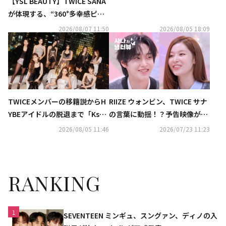
【YSL BEAUTY】TWICE SANA
が体現する、“360°多幸感ピン
ク”メイクアップ公開
2026/08/07 11:50
2026/08/05 18:09
TWICEメンバーの移籍説からH
RIIZE ウォンビン、TWICE サナ
YBEアイドルの脱退まで「Kstyl
の言葉に動揺！？予告映像が早
e 7月の記事ランキングTOP5」
くも話題
2026/08/05 11:46
2026/07/23 11:23
を発表
RANKING
1
SEVENTEEN ミンギュ、スングァン、ディノの入