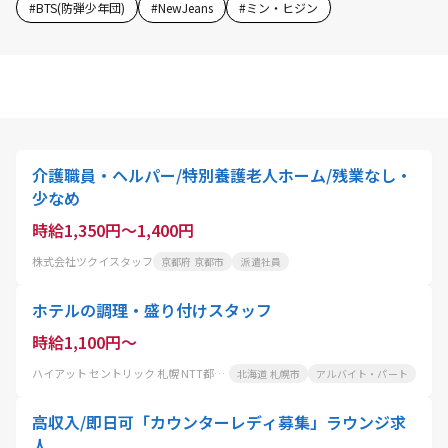
#
BTS(防弾少年団)
#
NewJeans
#
ミン・ヒジン
介護職員・ヘルパー/特別養護老人ホーム/残業なし・
少なめ
時給1,350円～1,400円
株式会社ツクイスタッフ
京都府 京都市
派遣社員
ホテルの調理・盛り付けスタッフ
時給1,100円～
ハイアット セントリック 札幌 NTT都市開発ホテルマネジメント株式会社
北海道 札幌市
アルバイト・パート
高収入/即日可「カウンターレディ募集」ラウンジ求
人