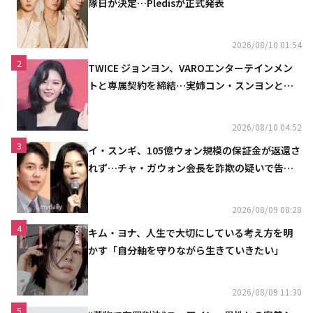
隊日が決定…Pledisが正式発表
2026/08/10 01:54
2
TWICE ジョンヨン、VAROエンターテインメン
トと専属契約を締結…実姉コン・スンヨンと同
じ事務所（公式）
2026/08/10 04:52
3
イ・スンギ、105億ウォン規模の保証金が返還さ
れず…チャ・ガウォン会長を詐欺の疑いで告訴
へ
2026/08/09 08:28
4
キム・ヨナ、人生で大切にしている考え方を明
かす「自分軸を守りながら生きていきたい」
2026/08/09 11:30
5