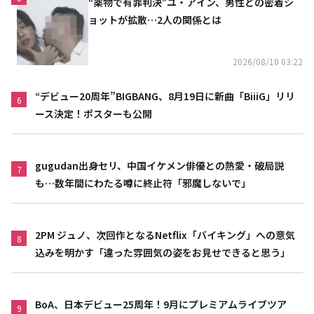
“薬物で有罪判決”ユ・アイン、男性との密着シ
ョットが拡散…2人の関係とは
2026/08/10 03:22
“デビュー20周年”BIGBANG、8月19日に新曲「BiiiG」リリ
6
ース決定！ポスターも公開
gugudan出身セリ、中国イケメン俳優との熱愛・破局説
7
も…数年間にわたる噂に終止符「邪魔しないで」
2PM ジュノ、次回作となるNetflix「バイキング」への意気
8
込みを明かす「違った雰囲気の姿をお見せできると思う」
BoA、日本デビュー25周年！9月にプレミアムライブツア
9