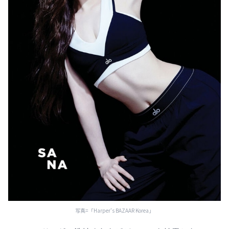
写真=「Harper's BAZAAR Korea」