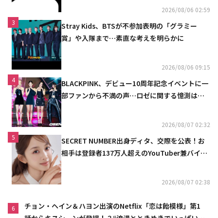
2026/08/06 02:59
3
Stray Kids、BTSが不参加表明の「グラミー
賞」や入隊まで…素直な考えを明らかに
2026/08/06 09:15
4
BLACKPINK、デビュー10周年記念イベントに一
部ファンから不満の声…ロゼに関する憶測は否
定
2026/08/07 02:32
5
SECRET NUMBER出身ディタ、交際を公表！お
相手は登録者137万人超えのYouTuber兼バイオ
リニスト
2026/08/07 02:38
チョン・ヘイン＆ハヨン出演のNetflix「恋は飴模様」第1
6
話からキスシーンが登場！？“浪漫とときめきでいっぱいの