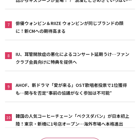
作品”
俳優ウォンビン＆RIIZE ウォンビンが同じブランドの顔
7
に！新CMへの期待高まる
IU、耳管開放症の悪化によるコンサート延期うけ…ファン
8
クラブ会員向けに特典を提供へ
AHOF、新ドラマ「愛が来る」OST歌唱者投票で1位獲得
9
も…関与を否定“事前の協議がなく参加は不可能”
韓国の人気コーヒーチェーン「ペクスダバン」が日本初上
10
陸！東京・新橋に1号店オープン…海外市場へ本格進出