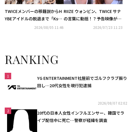
TWICEメンバーの移籍説からH
RIIZE ウォンビン、TWICE サナ
YBEアイドルの脱退まで「Kstyl
の言葉に動揺！？予告映像が早
e 7月の記事ランキングTOP5」
くも話題
2026/08/05 11:46
2026/07/23 11:23
を発表
RANKING
1
YG ENTERTAINMENT社屋前でゴルフクラブ振り
回し…20代女性を現行犯逮捕
2026/08/07 02:02
2
20代の日本人女性インフルエンサー、韓国でラ
イブ配信中に死亡…警察が経緯を調査