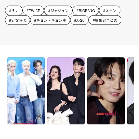
#
サナ
#
TWICE
#
ジェジュン
#
BIGBANG
#
スヨン
#
少女時代
#
チョン・ギョンホ
#
ARrC
#
編集部まとめ