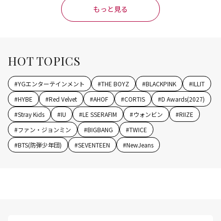
もっと見る
HOT TOPICS
#
YGエンターテインメント
#
THE BOYZ
#
BLACKPINK
#
ILLIT
#
HYBE
#
Red Velvet
#
AHOF
#
CORTIS
#
D Awards(2027)
#
Stray Kids
#
IU
#
LE SSERAFIM
#
ウォンビン
#
RIIZE
#
ファン・ジョンミン
#
BIGBANG
#
TWICE
#
BTS(防弾少年団)
#
SEVENTEEN
#
NewJeans