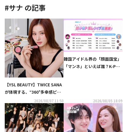
#
サナ
の記事
韓国アイドル界の「顔面国宝」
「マンネ」といえば誰？K-POP
推しタイプ別調査の結果が明ら
かに
【YSL BEAUTY】TWICE SANA
が体現する、“360°多幸感ピン
ク”メイクアップ公開
2026/08/07 11:50
2026/08/05 18:09