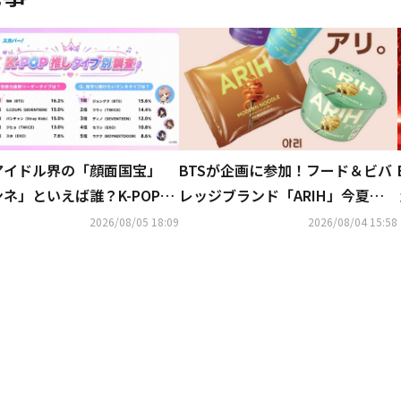
アイドル界の「顔面国宝」
BTSが企画に参加！フード＆ビバ
ネ」といえば誰？K-POP推
レッジブランド「ARIH」今夏に
イプ別調査の結果が明らかに
日本初上陸…イベントも開催決定
2026/08/05 18:09
2026/08/04 15:58