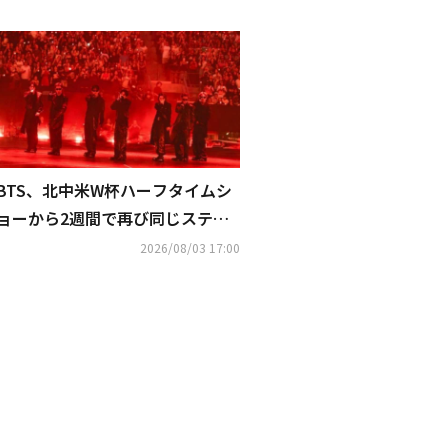
BTS、北中米W杯ハーフタイムシ
ョーから2週間で再び同じステー
ジに！2日間で15万7000人熱狂…
2026/08/03 17:00
マスコミ30社が集結