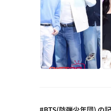
#
BTS(防弾少年団)
の記