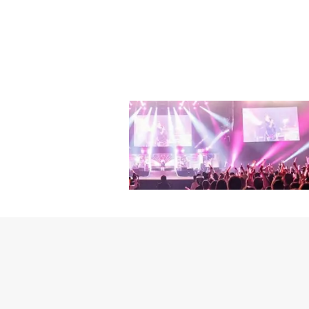
文化芸術家（歌手）の標
円）の損害賠償請求訴訟
考えるのは難しいと判断した
HUNKEY STUDI
ュンウォンが過ちを悔や
とコメントした。・FANT
に共に活動する。法的な問
論期日・ユ・ジュンウォン
下げる。ユ・ジュンウォ
なると、ユ・ジュンウォ
ォンはこれに応じることは
る。・FANTASY B
へ・「ユ・ジュンウォン、F