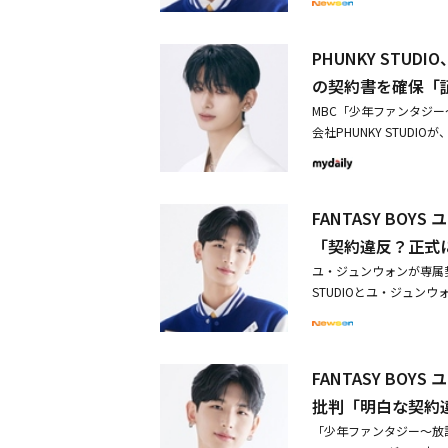
が進行中の場合、当該芸
ンの母親は、契約条件の
また「公演を楽しみにし
協のない強硬対応を続けて
しかし今回のファンミーテ
容によると、ユ・ジュン
くお詫び申し上げます。
を3ヶ月に短縮するよう要求？
常識な行動を取っていると
ォンが6で会社が4」と
PHUNKY STUD
ングは7月5日（金）神奈川・
ASY BOYS ユ・ジ
でなく、今回のファンミ
ォンは契約締結時すでに
演行われる予定だった。5月
の契約書を確保「
方針だ。FANTASY B
進めた。通常、成人した
予告。同イベントの企画者
NT SHOP」が公演を
MBC「少年ファンタジ
親が契約条件の交渉に深
BOYSのメンバーに少しの
る予定だ。ユ・ジュンウォ
会社PHUNKY STUDIO
組の決勝進出者に選定さ
の制作会社を名指しで批
効力停止仮処分申請が棄
ンミーティングに関する契
ングシステムに参加する
め、当社に知らせずにフ
NKY STUDIOはユ・
「ユ・ジュンウォンとAp
ネジメント及びエージェ
調。また、同イベントの
訟を進行中だ。それにも
能マネジメント協会と韓
条には「乙（ユ・ジュン
することを予告した。一
して強力な責任を問う予定
FANTASY B
ーティングの件を含む、
間芸能活動を遂行する」
約を締結しただけで、そ
今回の日本ファンミーテ
行為だと判断している。
ン側は両親が要求した収
「契約違反？正式
約が締結されなかっただ
芸能界で二度と発生しな
行為である。現在進めて
STUDIOの関係者は
は、POCKETDOL ST
ユ・ジュンウォンが専属契約
と明らかにした。・FAN
PHUNKY STUDI
の違いを縮められなかっ
め、2社が彼の芸能活動
STUDIOとユ・ジュン
期せぬ事情により」・PHUN
業Apple Monst
の面会場所と具体的な対
た、三者間には芸能活動
その後、正式な専属契約
約書を確保「証拠として
いることを確認したとし
必要な場合はこれを公開で
あるだけで、具体的な専
交渉過程で合意に至らず
「少年ファンタジー」で
の開催を発表したユ・ジ
いと主張した。続けて「
けが『契約効力停止の仮
PHUNKY STUDI
ュンウォンのインタビュー
だけを歪曲し、締結され
FANTASY BO
ETDOL STUDIOとP
文化体育観光部が告示し
ついて語り、「僕と一緒
とは、裁判所の判決を無
が、裁判所はPOCKETDO
批判「明白な契約
した。PHUNKY STU
あるため、訴訟の件が終
行為だ」と批判した。ユ
ないため、2社が彼の芸
損害賠償訴訟の弁論期日
ので、また失望をさせた
「少年ファンタジー～放
り、グループFANTAS
た。さらに、「契約効力