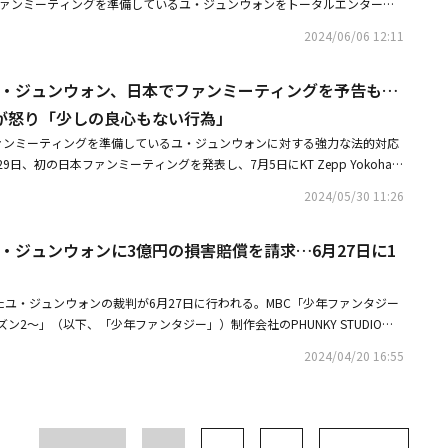
TUDIO、FANTASY BOYS ユ・ジュンウォンの日本ファンミーティング開催に
、日本ファンミーティングを準備しているユ・ジュンウォンをトータルエンターテ
などで対立した。彼はPHUNKY STUDIOを相手に専属契約の効力停止仮処
、PHUNKY STUDIO）の間には芸能活動におけるマネジメントの権限を債務者に委
ASY BOYS ユ・ジュンウォン、7月の日本ファンミーティングが中止に「予期
onsterがサポートしていると主張した。PHUNKY STUDIOは昨日（5日）、
。・FANTASY BOYS ユ・ジュンウォン、日本活動めぐる事務所の批判に反
な合意があるだけで、具体的な専属契約の合意が存在しないことや、これに
2024/06/06 12:11
ジュンウォンが契約に違反し、日本の公演制作会社ハックルベリーと密かに
していない」・FANTASY BOYS ユ・ジュンウォン、日本でファンミーティ
動に異議を提起するなどの行為をする根拠はない。債務者自らも具体的な専
を準備していることを確認し、法的対応の意思を明らかにした」とし、「最
STUDIOが怒り「少しの良心もない行為」
を認めている以上、芸能活動に異議を申し立てることは難しいと判断」と伝
OYS ユ・ジュンウォン、日本でファンミーティングを予告も…
・ジュンウォンのファンミーティングを準備している韓国の制作会社が、A
うに明白な裁判所の決定文を無視し、仮処分事件の事件名と申請を棄却する
という会社であることを確認した」と伝えた。続けて「ユ・ジュンウォンは専属契約効
DIOが怒り「少しの良心もない行為」
、締結されたこともない専属契約を違反したとして強固な法的対応をすると
しているため、当社に知らせずにファンミーティングなどのイベントを行う
の判決を無視することであり、虚偽事実を流布し、ユ・ジュンウォンの名誉
Oが、ファンミーティングを準備しているユ・ジュンウォンに対する強力な法的対応
」と強調した。PHUNKY STUDIOは、「当社は今回の事態について決して
張した。MBC「少年ファンタジー～放課後のときめきシーズン2」の制作を
日、初の日本ファンミーティングを発表し、7月5日にKT Zepp Yokoham
制作会社であるApple Monsterに正確な釈明と立場表明を求める。韓国芸
TUDIOは、「ユ・ジュンウォンは専属契約の効力停止仮処分申請で敗訴しただけ
Nambaで開催すると伝えた。「少年ファンタジー～放課後のときめきシーズン2
芸能制作者協会に陳情書も提出する予定だ。このような行為は、FANTASY
2024/05/30 11:26
ミーティングなどのイベントを行うことは明白な契約違反だ。当社は今回の
タジー」）の制作会社のPHUNKY STUDIOは29日、契約に違反してファン
なさもない、図々しい行為だ」と伝えた。これに先立ってユ・ジュンウォン
とし「制作会社であるApple Monsterに正確な釈明と立場の表明を要請す
いるユ・ジュンウォンに、強力な法的対応をすると明らかにした。ユ・ジュ
された「少年ファンタジー」で1位を獲得。FANTASY BOYSのメンバーとし
ト協会と韓国芸能制作者協会に陳情書を提出する計画だ。このような行為
YS ユ・ジュンウォンに3億円の損害賠償を請求…6月27日に1
ァンタジー」で1位を獲得し、FANTASY BOYSとしてデビューすることが
かし、契約内容をめぐり制作会社、事務所と対立し、PHUNKY STUDIOを
YSのメンバーに対する少しの良心もない」と指摘した。ユ・ジュンウォンは昨年6
率の上方修正を要求し、グループから無断で離脱した。彼はPHUNKY STU
処分申請をしたが、棄却された。また、PHUNKY STUDIOがユ・ジュンウ
ァンタジー」で1位になり、グループFANTASY BOYSのメンバーとしてデ
効力停止仮処分申請をしたが、棄却された。しかし、彼は現在、日本でファン
億ウォン（約3億4000万円）の損害賠償訴訟の弁論期日は、6月27日に開か
離脱したユ・ジュンウォンの裁判が6月27日に行われる。MBC「少年ファンタジー
しかし、収益配分率の修正とグループからの無断離脱などで対立した。彼は
これをうけPHUNKY STUDIOは、ファンミーティング制作会社を探し出す
YS ユ・ジュンウォン、日本でファンミーティングを予告もPHUNKY STUDIOが
ン2～」（以下、「少年ファンタジー」）制作会社のPHUNKY STUDIOが
相手に専属契約の効力停止仮処分を申請したが、敗訴した。・FANTASY BOYS
に内容証明及び公演の仮処分申請を行う予定だと伝えた。また、「このよう
」・FANTASY BOYS ユ・ジュンウォンに3億円の損害賠償を請求6月27
申し立てた30億ウォン（約3億3600万円）の損害賠償を求める訴訟の弁
動に黒幕？事務所が名指しで批判「明白な契約違反」・FANTASY BOYS
BOYSのメンバーに少しの良心もない」と強く批判した。先立って、FANTASY B
2024/04/20 16:55
れる。ユ・ジュンウォンは「少年ファンタジー」で1位を獲得し、FANTASY
ファンミーティングを予告もPHUNKY STUDIOが怒り「少しの良心もない
OCKETDOL STUDIOのキム・グァンス代表は「ユ・ジュンウォンが戻って
備していたが、契約内容をめぐってPHUNKY STUDIO、マネジメントを委
と議論して一緒に活動する。法的な問題があるが、制作会社のPHUNKY S
STUDIOと対立した。彼はPHUNKY STUDIOを相手に専属契約効力停止仮処分
とユ・ジュンウォンに手を差し伸べた。しかし、ユ・ジュンウォンは最後まで無
た。裁判部は、PHUNKEY STUDIOが提示した契約内容のほとんどが大衆
判断したPHUNKY STUDIOは、彼を相手に30億ウォン（約3億4,000万