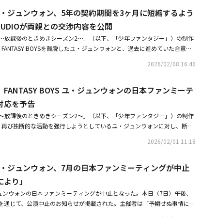
2,083万円）規模の追加の損害賠償請求を含むあらゆる法的手段を動員し、
挑戦さえするなというのは、常識的に理解しがたい主張です。当社として
為についても、法的措置を含め、厳正な対応をとる」とつけ加えた。先立っ
現在請求中の約30億ウォン（約3億円）規模の損害賠償訴訟とは別に、今後
YS ユ・ジュンウォン、5年の契約期間を3ヶ月に短縮するよう
本日（9日）明らかにした。PHUNKY STUDIOによると、ユ・ジュンウォ
UDIOが望んでいるものが損害賠償なのか、それともユ・ジュンウォンがいかなる
BCのオーディション番組「少年ファンタジー～放課後のときめきシーズン2
ついても法的措置を検討する予定」とし、「ユ・ジュンウォン側が合意また
ファンタジー」の放送終了後、デビューメンバーとしてレコーディングや日本
、疑問を抱かざるを得ません。ユ・ジュンウォンは過去3年間、ただの一つ
STUDIOが両親との交渉内容を公開
ジェクトグループFANTASY BOYSのデビューメンバーに選ばれた。しかし
ない以上、裁判所が早急に最終判断を下すことを要請する」と伝えた。ユ・
式スケジュールを通常どおりこなしていた。しかし、日本でのスケジュール
もちろんのこと、交渉さえ行わないまま訴訟に誠実に臨んできました。10
ループに合流せず、制作会社のPHUNKY STUDIOと対立した。ユ・ジュン
ー～放課後のときめきシーズン2～」（以下、「少年ファンタジー」）の制作
年の「少年ファンタジー～放課後のときめきシーズン2～」に出演し、最終1位
協議する過程で、ユ・ジュンウォンの両親が突然アーティストを実家へ帰宅
んできた青年に対し、訴訟が終わるまで何もするなというのが商道徳だと言
止仮処分申請を行ったが棄却された。その後、無断でファンミーティングを
Oが、FANTASY BOYSを離脱したユ・ジュンウォンと、過去に進めていた合意試
ANTASY BOYSとしてデビューする予定だった。しかし契約内容をめぐり事
属事務所側は現場スタッフの制止にもかかわらず行われた突然の離脱に戸惑
が法のもとにあるのか問わざるを得ません。個人の働く権利を侵害する権利
その後、PHUNKY STUDIOのキム・グァンス代表が契約条件を変更し、復
を公開した。PHUNKY STUDIOはアーティストの未来のために契約期間の
SY BOYSはユ・ジュンウォンを除く11人でデビューした。PHUNKEY STU
満な合意のため、役員自ら全羅北道（チョンラブクド）全州（チョンジュ）
・ジュンウォンはPHUNKEY STUDIOとの法的紛争により、長い時間にわ
2026/02/08 16:46
ジュンウォン側は応じず、PHUNKY STUDIOはユ・ジュンウォンを相手取
したが、最終的に合意に至らなかったと伝えた。PHUNKY STUDIOによる
ンに30億ウォン台の損害賠償を求める訴訟を提起し、現在裁判が進行中だ。・
ォンの両親と面会するなど、積極的な説得に乗り出した。また、メールを通
まうこととなり、申し訳ない気持ちでいます。ユ・ジュンウォンが自身の権
規模の損害賠償請求訴訟を提起している状況だ。・PHUNKY STUDIO、FAN
算定を担当していた鑑定人は「鑑定人の選任などに多くの費用が必要になる
 ユ・ジュンウォン、法的紛争中に新事務所と契約「ボイプラ」出演者らとデビュー
向きに検討する意思を何度も伝えたにもかかわらず、ユ・ジュンウォン側は
て新しい活動に臨むことができるよう、温かいご声援をお願いいたします。
ュンウォンの日本ファンミーティング開催に法的対応を予告・FANTASY BOYS
IO、FANTASY BOYS ユ・ジュンウォンの日本ファンミーテ
円満に合意するのがお互いに良いだろう」という意見を伝えたという。キ
O、FANTASY BOYS ユ・ジュンウォンに追加で約3億円規模の損害賠償請求へ
でなければ契約不可」という立場を伝えた。最近、ユ・ジュンウォン側がイン
てアーティストの正当な活動を保護することは当然の義務です。当社は、
契約期間を3ヶ月に短縮するよう要求？PHUNKY STUDIOが両親との交渉内
ような勧告を積極的に受け入れ、法的紛争の代わりに若いアーティストの将
対応を予告
を信頼できない」と主張したことについて、制作会社側は「1日たりともま
、正常な芸能活動を展開できるよう支援するのはもちろん、このような被害
UDIO、FANTASY BOYS ユ・ジュンウォンに追加で約3億円規模の損害賠償請
じて両親と対話するの場を設けた。2025年5月16日午後1時、ソウル江南
なく、日本公演後に予定されていたスケジュールも一切遂行していない状態
う、保護に万全を期してまいります。ありがとうございます。
ー～放課後のときめきシーズン2～」（以下、「少年ファンタジー」）の制作
求へ この投稿をInstagramで見る @junw0nelがシェアした投稿
ルのカフェで、キム・グァンス代表とユ・ジュンウォンの両親は約1時間に
が筋違いだ」とし、呆れた反応を示した。今月6日、ユ・ジュンウォンを相
DIOが、再び独断的な活動を強行しようとしているユ・ジュンウォンに対し、断固
ァンタジー」放送終了後、FANTASY BOYSは5,000席規模の日本ファン
約関連の損害賠償請求訴訟においても、PHUNKY STUDIOはアーティスト
31日、PHUNKY STUDIOは「ユ・ジュンウォンは2024年にも制作会社P
トが完売するなど、話題性を証明していたため、この場でキム・グァンス代
2026/02/01 11:18
和解の余地を残していたが、ユ・ジュンウォン側は「法的判断だけを下して
との協議なしに日本ファンミーティングを強行しようとして摘発され、公演が中止と
OYSのメンバーたちの士気高揚とユ・ジュンウォンの復帰のため、既存の5年の専
う。当時、その場にいた担当PDらに、オーディション番組で同様の事例が
かわらず、再び日本ファンミーティングを強行しようとして所属グループ・
に短縮するという条件を提案した。1年間グループ活動に集中した後、ソロ
、「韓国における数十本のオーディション番組の歴史の中で、これほど前例
YS ユ・ジュンウォン、7月の日本ファンミーティングが中止
のファンからの情報提供で発覚した」と明らかにした。ユ・ジュンウォンは最近、自
望む道に進めるよう全面的に支援するという約束もつけ加えた。しかし「考
ンウォンが唯一」と答えたという。制作会社側はまた、「調停手続きが進行
通じて「長い間準備してきたファンミーティングを日本で初めて開催すること
により」
立った両親は、翌日知人を通じて「契約期間を3ヶ月に縮めてくれれば活動
トな時期にもかかわらず、ユ・ジュンウォンがファンミーティングなど無理
日と8日に日本ファンミーティングを開催するという告知を掲載した。特に今
したという。通常、アルバム1枚を企画し、レコーディング、制作を経て活
のユ・ジュンウォンの日本ファンミーティングが中止となった。本日（7日）午後、
る姿から、事態解決に向けた責任ある姿勢を見出すことはできなかった」と
には、日本国内の会社を変えて緻密かつ巧妙な方法で進行しようとする行動
月以上の準備期間が必要だという点を考慮すると、3ヶ月という契約期間の
を通じて、公演中止のお知らせが掲載された。主催者は「予期せぬ事情によ
Y STUDIOの関係者は、「オーディション番組の根幹を揺るがす無責任な食い
本のエンターテインメント業界では、所属事務所との契約に関する法的紛争
ないという宣言と変わらないというのが制作会社の判断だ。ユ・ジュンウォ
止とさせていただきます」とし、チケットの払い戻しを行うことを伝えた。
ないよう、最後まで法的責任を問う」とし、「周囲の被害者のためにも、妥