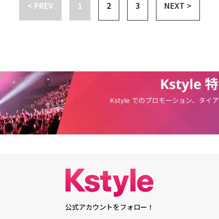
準専属契約書によるものとみられ、ユ・ジュンウォンに無理な要求をしたと
< PREV
1
2
3
NEXT >
を起こした。この損害賠償訴訟の初の弁論期日が6月27日に行われる中、P
。昨年12月、POCKETDOL STUDIOのキム・グァンス代表は、「ユ・ジ
Oは「今回の事例を最後に、このような行為が芸能界でこれ以上起きてはならない」
み、東京コンサートの前に戻ってくるのであれば、メンバーと議論して一緒
ASY BOYS ユ・ジュンウォンに3億円の損害賠償を請求6月27日に1回目の弁
題があるが、制作会社のPHUNKY STUDIOを説得し、すべての訴訟を取り
、FANTASY BOYS復帰の意思なし？代表の提案に無反応
ン側が支払わなければならない弁護士の費用も負担する。訴訟の期間が長く
ンの未来に悪影響を与える」とメッセージを伝えた。しかし、ユ・ジュンウ
なく、PHUNKY STUDIOは復帰の意思がないと判断し、訴訟を続けてい
OYS ユ・ジュンウォン、専属契約効力停止仮処分申請が棄却訴訟費用を全額負担
ANTASY BOYS復帰の意思なし？代表の提案に無反応
公式アカウントをフォロー！