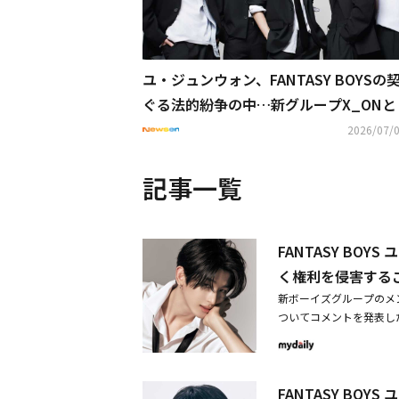
ユ・ジュンウォン、FANTASY BOYSの
ぐる法的紛争の中…新グループX_ONと
日本で活動
2026/07/0
記事一覧
FANTASY BOY
く権利を侵害する
新ボーイズグループのメ
ついてコメントを発表し
「ユ・ジュンウォンはPH
かすと、ユ・ジュンウォンと
費を5年間控除するという
FANTASY BO
を請求したものである」