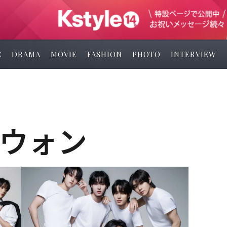
C
DRAMA
MOVIE
FASHION
PHOTO
INTERVIEW
ウォン