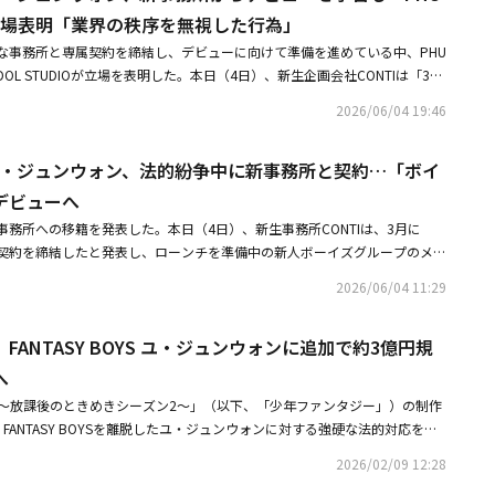
動自体を禁止する手段にはなり得ない。損害賠償請求訴訟が進行中であると
Oが立場表明「業界の秩序を無視した行為」
動を中断し、挑戦さえするなというのは、常識的に理解しがたい主張だ」と
な事務所と専属契約を締結し、デビューに向けて準備を進めている中、PHU
UNKEY STUDIOが望んでいるものが損害賠償なのか、それともユ・ジュン
CKETDOL STUDIOが立場を表明した。本日（4日）、新生企画会社CONTIは「3月
しないことなのか、疑問を抱かざるを得ない」と伝えた。さらに、「ユ・ジ
属契約を締結した」と発表。また彼の前所属事務所との紛争については、
だの一つの所属事務所とも契約はもちろんのこと、交渉さえ行わないまま訴
2026/06/04 19:46
を、弁護士とともに十分に検討した。その結果、今後の芸能活動を進めるに
10代からアイドルの夢を育んできた青年に対し、訴訟が終わるまで何もす
ことを明確に確認した」とし、「現在ユ・ジュンウォンに関連する損害賠償
あると言うのならば、その商道徳が法のもとにあるのか問わざるを得ない。
OYS ユ・ジュンウォン、法的紛争中に新事務所と契約…「ボイ
ティストを積極的に支援する」と伝えた。これに対しPHUNKEY STUDIO
る権利は、誰にもない」と強調した。ユ・ジュンウォンは4日、新生企画会
て、裁判所はユ・ジュンウォンの今後の活動と未来を考慮し、2度にわたっ
デビューへ
約を結んだと発表。しかし、これに対して法的紛争中のPHUNKEY STUDI
円満な合意を勧告したが、ユ・ジュンウォンは復帰の意思を示さないまま賠
TUDIOは「ユ・ジュンウォンは復帰の意思を明かさないまま、賠償金額に対する
務所への移籍を発表した。本日（4日）、新生事務所CONTIは、3月に
求め、従来の立場を維持してきた」とし、「7月に判決を控えた状況で、新
場を維持した」とし、「7月の最終判決を控えた状況において、新しい所属
契約を締結したと発表し、ローンチを準備中の新人ボーイズグループのメン
締結および活動計画を一方的に公開し、関連する報道資料を配布したことに
動計画を一方的に公開したことに対し、深い遺憾の意を表明し、強硬対応す
予定だと明らかにした。所属事務所は、この3年間一人で練習を続けてきた
、強硬対応する」と明かした。続けて「最終的な判決が下されていない状態
2026/06/04 11:29
ASY BOYS ユ・ジュンウォン、法的紛争中に新事務所と契約「ボイプラ」出演
ONTIの提示するボーイズグループの方向性と可能性を信頼し、合流を決めた
定し、関連活動を進めたことは、業界の商道徳と契約秩序を完全に無視した
ASY BOYS ユ・ジュンウォン、新事務所からデビューを予告もPHUNKEY ST
露する新人ボーイズグループは、ユ・ジュンウォンを筆頭に「BOYS PLANE
行中の法的手続きと業界の契約秩序を考慮すれば、非常に慎重であるべき案
の秩序を無視した行為」【CONTI 公式コメント全文】こんにちは。株式会社
IO、FANTASY BOYS ユ・ジュンウォンに追加で約3億円規
ョン番組で頭角を現した実力派参加者たちで構成されているという。ユ・ジ
UNKEY STUDIOは、「ユ・ジュンウォンの一方的な離脱により、FANTAS
ュンウォンに関連するイシューに対する当社の追加の立場をお伝えいたします。
を通じて「僕を心からサポートしてくれる会社と、一緒に歩む仲間たちに出会
へ
び事業計画全般に相当な支障が生じた」とし、「共にデビューと活動を準備して
PHUNKEY STUDIOと損害賠償請求訴訟を進行しています。正確な事実関
タートへの期待をにじませた。またCONTIは、ユ・ジュンウォンの過去の活
、プロジェクトのために長期間尽力してきた制作陣と関係者たちも重大な影
ー～放課後のときめきシーズン2～」（以下、「少年ファンタジー」）の制作
ォンとPHUNKEY STUDIO間の専属契約の協議過程において、17人の固
いても立場を示した。所属事務所は「契約に先立ち、現在進行中の法的紛争
過程で発生した有形・無形の損害について重く受け止めている」と伝えた。
Oが、FANTASY BOYSを離脱したユ・ジュンウォンに対する強硬な法的対応を継
という付属合意に異見が発生して最終的に決裂し、これにPHUNKEY STUDI
た」とし、「その結果、今後の芸能活動を進めるにあたり、いかなる法的問
BOYSはプログラム終了後、日本で約1万人規模のファンミーティングを開催し、
TUDIOは、裁判所の調停に最後まで誠実に臨んできたが、ユ・ジュンウォン側が
ものです。損害賠償請求訴訟は金銭的被害を争う手続きに過ぎず、アーティ
認した」と強調した。さらに「現在ユ・ジュンウォンに関連する損害賠償請
2026/02/09 12:28
性を証明した」とし、「しかしユ・ジュンウォンの離脱後、グループ活動お
を強行し、和解の意思がないことを明らかにしたとして、既存の訴訟に加
る手段にはなり得ません。損害賠償請求訴訟が進行中であるという理由で、
ティストを積極的に支援する予定」とし、「今後、悪意のある名誉毀損や活
な支障が生じ、これにより当初推進していた事業規模も大幅に縮小された」