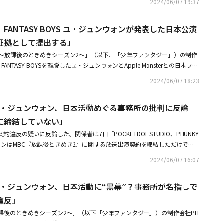
能人の活動を自粛または制限することが長年の不文律として定着している。
2024/06/07 19:37
調整過程でメッセンジャーを通じて強硬な要求を続けた。公開された対話内
ていただいていた皆様には、多大なるご迷惑をおかけしますことを重ねて深
いく」と強調した。・FANTASY BOYS ユ・ジュンウォン、5年の契約期間
ィングを主導する「MY ENT SHOP」は、こうした業界慣行を無視する非
ウォン側は「音源、アルバム、グッズなど全ての精算においてユ・ジュンウ
ご理解の程よろしくお願い申し上げます」と謝罪した。彼のファンミーティ
PHUNKY STUDIOが両親との交渉内容を公開・PHUNKY STUDIO、FANT
指摘された。これに対しPHUNKY STUDIOは、ユ・ジュンウォン個人だけ
し、「そうでなければ契約はできない」と伝えたという。またユ・ジュンウ
IO、FANTASY BOYS ユ・ジュンウォンが発表した日本公演
KT Zepp Yokohama、7月7日（日）大阪・Zepp Nambaにて、計4公
ュンウォンの日本ファンミーティング開催に法的対応を予告
ーティングを強行しようとする背後勢力に対しても無寛容の原則で対応する
成人だったが、本人と両親が一緒に捺印する異例の法定代理人資格で契約を
29日の開催発表後、PHUNKY STUDIOが契約違反を主張し、法的対応を
証拠として提出する」
OYSの日本マネジメント会社であるキッス・エンタテインメントもまた、「MY E
アーティストは単独契約を締結するが、ユ・ジュンウォンは出演当時から両
と制作会社に内容証明及び公演の仮処分申請を行う予定だとし「FANTASY
強行した場合、それに伴う強力な法的措置とともに損害賠償請求訴訟を提起す
ー～放課後のときめきシーズン2～」（以下、「少年ファンタジー」）の制作
く関与していた。公開された契約書第2条を見ると、「乙は甲が制作した番
良心もない行為」と強く批判した。その後、PHUNKY STUDIOはイベント
ンは先立って、制作会社PHUNKY STUDIOを相手取って起こした専属契約
が、FANTASY BOYSを離脱したユ・ジュンウォンとApple Monsterとの日本ファ
れた場合、放送終了日から5年間芸能活動を遂行する甲のインキュベーティ
判し「ユ・ジュンウォンは専属契約効力停止仮処分申請で敗訴しているた
却され、弁護士費用まで支払うよう命じる判決で敗訴しており、現在、PHU
約書を確保したと報告した。本日（7日）、PHUNKY STUDIOの関係者は
こととし、乙は大衆文化芸術人としての芸能活動を遂行することに対するマ
ァンミーティングなどのイベントを行うことは、明白な契約違反だ」と強
2024/06/07 18:23
ジュンウォンを相手取って30億ウォン（約3億3600万円）規模の損害賠償請求訴
ple Monsterの日本ファンミーティングに関する契約書を確保した。韓国芸
ンシーとしての権限を甲に委託することに同意する」という内容、また第3
契約書を入手したとし、現在進行中の損害賠償訴訟にこの要素を最大限反映
かかわらず裁判所の判決を無視し、無謀な独自活動をしようとする行為に対
国芸能制作者協会に提出する予定だ」と明かした。また、「今度のファンミ
ウォン）が番組の決勝進出者に選定された場合、放送終了日の翌日から5年
方でユ・ジュンウォン側は「MBC『放課後ときめき2』に関する放送出演契
だ。これに対しPHUNKY STUDIOは「ユ・ジュンウォン個人だけでなく、
OYS ユ・ジュンウォン、日本活動めぐる事務所の批判に反論
ユ・ジュンウォンのこのような一連の行為は、出演契約書の規定に違反する
という内容が明確に記載されている。それにもかかわらず、ユ・ジュンウォ
の後、正式な専属契約は締結していない。交渉過程で合意に至らず、専属契
ィングを主導する日本国内の会社に対して、今後このような悪意的な先例が
また、『少年ファンタジー』の制作会社と投資会社へ継続して損害を与える
益配分などが反映されないとし、契約履行を拒否してきたという。PHUNKY
に締結していない」
けだ」と反論。加えて、専属契約効力停止仮処分申請の結果に触れ「裁判所
いよう、いかなる合意や善処もなく最後まで厳重な法的審判を受けさせる」
いる損害賠償訴訟にこれを最大限に反映させる」と伝えた。これに先立って
「制作者としてできる最大限の配慮を込めて提案したが、活動期間に対する立場
UDIO、PHUNKY STUDIOとユ・ジュンウォンが専属契約を締結していないた
違反の疑いに反論した。関係者は7日「POCKETDOL STUDIO、PHUNKY
TASY BOYS ユ・ジュンウォン、7月の日本ファンミーティングが中止に「予
Oは、公式コメントを通じて、ユ・ジュンウォンがトータルエンターテインメント企
た。当時、あまりにも残念な気持ちが大きかった」と伝えた。続けて「当時
を妨害する根拠や危険性がないと判断し、申請を棄却した」と説明した。ま
ウォンはMBC『放課後ときめき2』に関する放送出演契約を締結しただけで、
KY STUDIO、FANTASY BOYS ユ・ジュンウォンが発表した日本公演の契
er、日本の公演制作会社ハックルベリーと密かに日本ファンミーティングを準備して
話の内容など状況を立証する資料をすべて保有しており、事実関係の確認が
におけるマネジメントの権限を債務者に委託することにする抽象的な合意が
は締結していない」とし「MBCの放送終了後、専属契約を締結するための
提出する」
、法的対応を予告した。ユ・ジュンウォンは、MBCのオーディション番組
きる」とつけ加えた。先月、PHUNKY STUDIOは日本ファンミーティング
2024/06/07 16:07
属契約の合意が存在しないことや、芸能活動に異議を申し立てることは難し
、専属契約が締結されなかっただけだ」と伝えた。また「本件は、事件名だ
1位を獲得したが、契約内容をめぐり制作会社、事務所と対立。そして彼は
ュンウォンに対し、法的対応を予告した。ある韓国メディアは昨日、ユ・ジ
裁判所の決定文を無視し、仮処分事件の事件名と申請を棄却するという内容
処分』なだけに過ぎず、実際にユ・ジュンウォンが申請した内容は『POCK
Oを相手に専属契約効力停止仮処分申請をしたが、裁判部は契約内容のほとんどが、
を公開。彼はPHUNKY STUDIOとの法的紛争や日本ファンミーティングに
たこともない専属契約を違反したとして強固な法的対応をすると主張するこ
YS ユ・ジュンウォン、日本活動に“黒幕”？事務所が名指しで
HUNKY STUDIOに、自身の芸能活動を妨害しないでほしい』というものだった
た大衆文化芸術家（歌手）の標準専属契約書に基づいていると判断し、棄却
に活動したいと言ってくれた会社があるが、その会社に被害が及ぶ可能性が
視することであり、虚偽事実を流布し、ユ・ジュンウォンの名誉を傷つける
L STUDIO、PHUNKY STUDIOとユ・ジュンウォンが専属契約を締結してい
違反」
DIOがユ・ジュンウォンを相手取って提起した30億ウォン（約3億4,000万円）の
わったら安全に進めたい。それでも長い間ファンの方々が待っていてくれた
・ジュンウォンは昨年6月に放送終了した「少年ファンタジー」で1位にな
能活動を妨害する根拠や危険性がないと判断し、申請を棄却した」と説明し
は、今月27日に行われる。
くないため、最後までファンミーティングを進行しようとしている」と意思
課後のときめきシーズン2～」（以下「少年ファンタジー」）の制作会社PH
Y BOYSのメンバーとしてデビューする予定だった。しかし、収益配分率の修正
停止の仮処分決定文を見ると、債権者（ユ・ジュンウォン）と債務者（PO