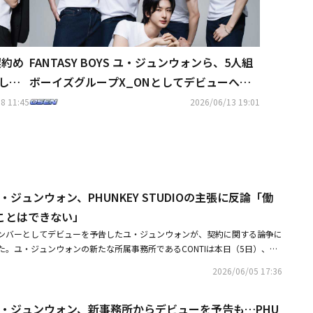
契約め
FANTASY BOYS ユ・ジュンウォンら、5人組
して
ボーイズグループX_ONとしてデビューへ…
日本でファンコンサートも開催決定
8 11:45
2026/06/13 19:01
S ユ・ジュンウォン、PHUNKEY STUDIOの主張に反論「働
ことはできない」
ンバーとしてデビューを予告したユ・ジュンウォンが、契約に関する論争に
た。ユ・ジュンウォンの新たな所属事務所であるCONTIは本日（5日）、
UNKEY STUDIOと損害賠償請求訴訟を進行している。正確な事実関係を明
2026/06/05 17:36
PHUNKEY STUDIO間の専属契約の協議過程において、17人の固定人件
付属合意に異見が発生して最終的に決裂し、PHUNKEY STUDIOが損害賠償
YS ユ・ジュンウォン、新事務所からデビューを予告も…PHU
と明らかにした。続けて「損害賠償請求訴訟は金銭的被害を争う手続きに過