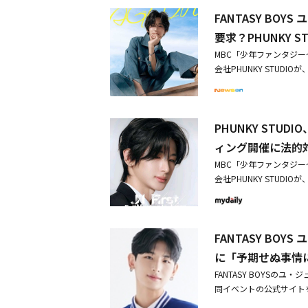
え、30億ウォン（約3億
すべての活動を中断し、
動を妨害する業務妨害行
とつけ加えた。最後に「
FANTASY BO
最後まで責任を追及すると
は、PHUNKEY ST
てユ・ジュンウォンはM
確認される追加の損害に
ンは2023年、「少年
活動もしないことなのか
要求？PHUNKY 
～」で1位を獲得し、プロ
は復帰の意思を示してい
ファンコンサートなど公
の所属事務所とも契約は
信頼関係が崩れたとしてグ
MBC「少年ファンタジ
ジュンウォンは2023
直後、契約の詳細条件を
代からアイドルの夢を育
ウォンは専属契約効力停
会社PHUNKY STUDI
でデビュー組に選ばれ、F
させたという。当時、所
うのならば、その商道徳
企画した疑惑も浮上した。
み過程と具体的な協議内容
務所と対立。その後FANTA
いを隠せなかったが、円
は、誰にもありません。ユ
帰を提案したものの、ユ・
短縮案を提示して復帰を促
DIOはユ・ジュンウォ
まで赴き、ユ・ジュンウ
たって疲労感を与えてし
り30億ウォン（約3億円）
と、当時裁判所で損害額
FANTASY BOYS
じて両親の要求事項を前
利を守り、最善を尽くし
TASY BOYS ユ・ジ
PHUNKY STUD
ので、一日も早く会って
へ・PHUNKY STUDI
「（収益配分が）6:4
最後に、所属事務所とし
ユ・ジュンウォン、5年の
ム・グァンス代表はこの
ィング開催に法的
タビューを通じて「会社
ユ・ジュンウォンが今後
容を公開・PHUNKY ST
来を考えるため、知人を通
ともな活動をしたことが
がこれ以上発生しないよ
MBC「少年ファンタジ
（カンナム）のあるホテ
で信頼を論じること自体
会社PHUNKY STU
わたって対話した。「少年フ
手取って提起された専属契
とした法的対応を予告した。
コンサート2回のチケッ
の将来を考え、最後まで
HUNKY STUDIO
表は、FANTASY B
ほしい」と要求したとい
なった前例があるにもか
属契約期間をわずか1年
あったかを尋ねたところ
FANTASY BO
FANTASY BOYS
やユニットなど、本人が
のないケースはユ・ジュ
身のSNSアカウントを
に「予期せぬ事情
えてみる」と言って席を
中という非常にデリケー
になった」とし、3月7
する意思がある」と返答
FANTASY BOYS
なスケジュールを強行す
回のファンミーティング
動するためには最低6ヶ
同イベントの公式サイト
明らかにした。PHUNK
が見られる。一般的に日
要求は、事実上復帰をし
り、止むを得ず公演を中
逃げ事例が2度と再発し