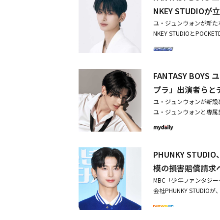
ぎず、アーティストの活
NKEY STUDI
いう理由で、すべての活
ユ・ジュンウォンが新た
し、「当社としては、PH
NKEY STUDIOとPO
ウォンがいかなる活動も
にユ・ジュンウォンと専
ュンウォンは3年間、た
「現在進行中の法的紛争
訟に誠実に臨んできた。
あたり、法的問題がない
るなというのが商道徳で
FANTASY B
請求訴訟についても、アー
個人の働く権利を侵害す
は、「裁判の過程におい
プラ」出演者らと
社であるCONTIと専属契
て所属事務所への復帰と
O、POCKETDOL S
ユ・ジュンウォンが新設事
償金額についての判断を
判断を要請し、既存の立
ユ・ジュンウォンと専属
たな所属事務所との契約
事務所との契約および活
バーとしてデビューする
ついて深い遺憾を表明し
る」と伝えた。・FANT
ユ・ジュンウォンが、C
で新たな所属事務所を決
者らとデビューへ・FANT
と伝えた。CONTIが披
ものだ」とし、「現在進
UDIOが立場表明「業界
PHUNKY STUD
T」など有名オーディシ
件だ」と強調した。またPH
CONTIです。ユ・ジ
ュンウォン自身もSNS
模の損害賠償請求
Y BOYSの活動およ
現在、ユ・ジュンウォンは
えた」と伝え、新たなス
きたメンバーはもちろん
MBC「少年ファンタジ
係を明かすと、ユ・ジュンウ
動に関する法的紛争につ
響を受けた。当社はこの
会社PHUNKY STUDI
定人件費を5年間控除する
を弁護士と十分に検討し
そして「FANTASY 
続する。PHUNKY S
Oが損害賠償を請求した
題もないことを明確に確
高い市場性と成長の可能
調停期間中に独自の行動
ストの活動自体を禁止す
求訴訟についても、アー
よび関連事業計画に重大