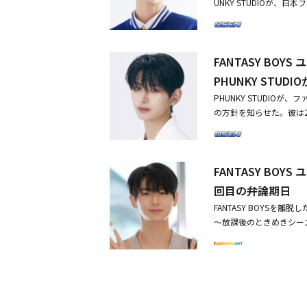
を表した。・PHUNKY S
UNKY STUDIOが
とグループからの無断離脱
CKETDOL STUDIO
法的対応を予告・FANT
インメント企業Apple M
分を申請したが、敗訴した
託することにする抽象的
せぬ事情により」
「当社は先立って、ユ・
論「契約違反？正式に締結
債務者が債権者の芸能活
日本ファンミーティング
ングを予告もPHUNKY 
属契約の合意がないこと
FANTASY B
近、ハックルベリーとユ
えた。続けて「上記のよ
pple Monster
PHUNKY STU
という内容だけを歪曲し
力停止仮処分申請で敗訴
主張することは、裁判所
PHUNKY STUDI
ことは、明白な契約違反だ
を傷つける行為だ」と主
の方針を知らせた。彼は29
放置しないつもりであり、
手掛けたPHUNKY S
a、7月7日にZepp 
能マネジメント協会と韓国
に、当社に内緒でファン
～」（以下、「少年ファン
BOYSに対する申し訳
事態を絶対見過ごせない」
ミーティングを準備して
は、韓国で昨年6月に放送
る。韓国芸能マネジメン
FANTASY BO
ンウォンは、MBC「少年フ
てデビューが決まった。し
は、FANTASY BO
確定していたが、収益分配
回目の弁論期日
相手に専属契約効力停止仮
月に放送終了した「少年フ
DIOを相手に専属契約
ォンを相手に提起した30
FANTASY BOYSを
ビューする予定だった。
ミーティングを準備中だ。
れる。・FANTASY BO
～放課後のときめきシーズ
PHUNKY STUDIOを
とし、企画者と制作会社
怒り「少しの良心もない行為
ユ・ジュンウォンを相手に
ユ・ジュンウォン、日本活
な行為は、FANTASY 
日に1回目の弁論期日
論期日が6月27日に開か
ユ・ジュンウォン、日本で
OYSの所属事務所であるP
BOYSとしてデビューを準
行為」
くるのであれば、メンバー
任されたPOCKETDOL 
TUDIOを説得する」
申請を提出したが、敗訴し
反応で、復帰の意思がないと