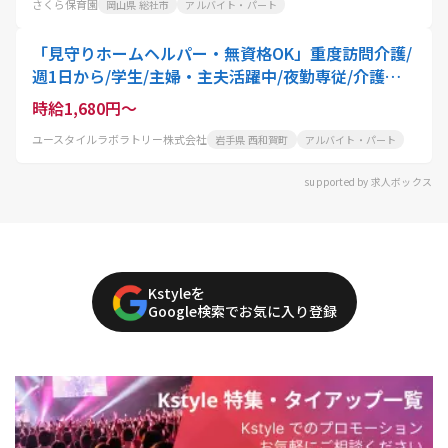
さくら保育園
岡山県 総社市
アルバイト・パート
「見守りホームヘルパー・無資格OK」重度訪問介護/
週1日から/学生/主婦・主夫活躍中/夜勤専従/介護職
員
時給1,680円～
ユースタイルラボラトリー株式会社
岩手県 西和賀町
アルバイト・パート
supported by 求人ボックス
Kstyleを
Google検索でお気に入り登録