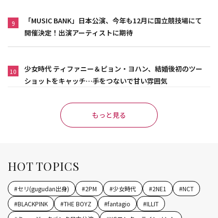
「MUSIC BANK」日本公演、今年も12月に国立競技場にて
9
開催決定！出演アーティストに期待
少女時代 ティファニー＆ピョン・ヨハン、結婚後初のツー
10
ショットをキャッチ…手をつないで甘い雰囲気
もっと見る
HOT TOPICS
#
セリ(gugudan出身)
#
2PM
#
少女時代
#
2NE1
#
NCT
#
BLACKPINK
#
THE BOYZ
#
fantagio
#
ILLIT