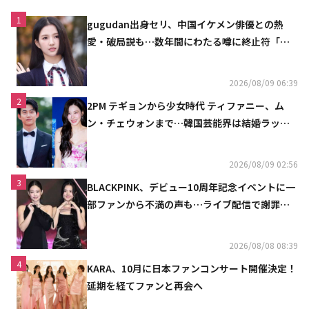
1
gugudan出身セリ、中国イケメン俳優との熱
愛・破局説も…数年間にわたる噂に終止符「邪
魔しないで」
2026/08/09 06:39
2
2PM テギョンから少女時代 ティファニー、ム
ン・チェウォンまで…韓国芸能界は結婚ラッシ
ュ
2026/08/09 02:56
3
BLACKPINK、デビュー10周年記念イベントに一
部ファンから不満の声も…ライブ配信で謝罪
「コミュニケーション不足だった」
2026/08/08 08:39
4
KARA、10月に日本ファンコンサート開催決定！
延期を経てファンと再会へ