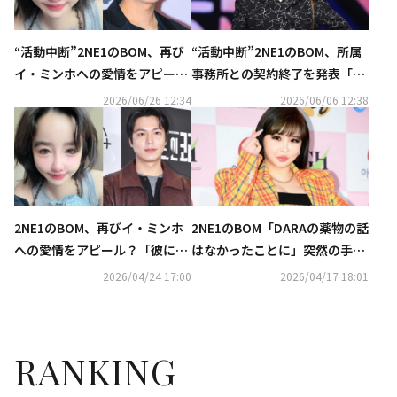
“活動中断”2NE1のBOM、再び
“活動中断”2NE1のBOM、所属
イ・ミンホへの愛情をアピー
事務所との契約終了を発表「健
ル？新たなアカウント名に注目
康回復と休息に専念」
2026/06/26 12:34
2026/06/06 12:38
集まる
2NE1のBOM、再びイ・ミンホ
2NE1のBOM「DARAの薬物の話
への愛情をアピール？「彼に送
はなかったことに」突然の手紙
る手紙」
公開…メンバー愛綴るも削除
2026/04/24 17:00
2026/04/17 18:01
RANKING