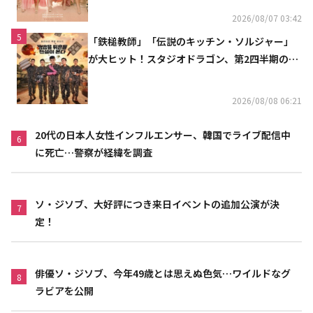
2026/08/07 03:42
5
「鉄槌教師」「伝説のキッチン・ソルジャー」
が大ヒット！スタジオドラゴン、第2四半期の売
上高が黒字に
2026/08/08 06:21
20代の日本人女性インフルエンサー、韓国でライブ配信中
6
に死亡…警察が経緯を調査
ソ・ジソブ、大好評につき来日イベントの追加公演が決
7
定！
俳優ソ・ジソブ、今年49歳とは思えぬ色気…ワイルドなグ
8
ラビアを公開