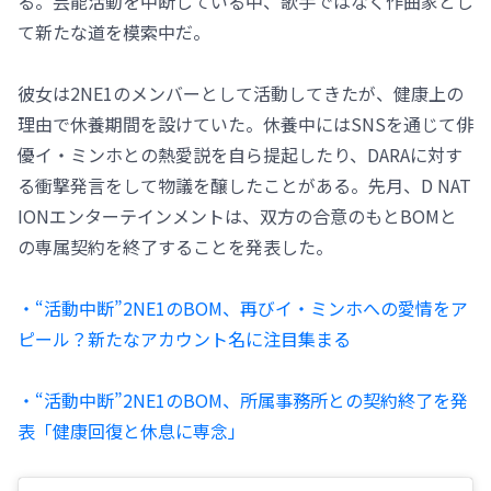
る。芸能活動を中断している中、歌手ではなく作曲家とし
て新たな道を模索中だ。
彼女は2NE1のメンバーとして活動してきたが、健康上の
理由で休養期間を設けていた。休養中にはSNSを通じて俳
優イ・ミンホとの熱愛説を自ら提起したり、DARAに対す
る衝撃発言をして物議を醸したことがある。先月、D NAT
IONエンターテインメントは、双方の合意のもとBOMと
の専属契約を終了することを発表した。
・“活動中断”2NE1のBOM、再びイ・ミンホへの愛情をア
ピール？新たなアカウント名に注目集まる
・“活動中断”2NE1のBOM、所属事務所との契約終了を発
表「健康回復と休息に専念」