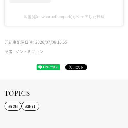
박봄(@newharoobompark)がシェアした投稿
元記事配信日時 :
2026/07/08 15:55
記者 :
ソン・ミギョン
TOPICS
#
BOM
#
2NE1