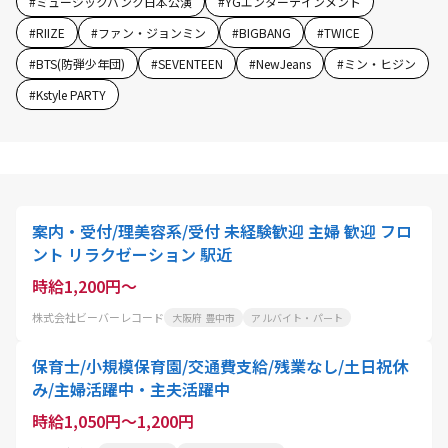
#
ミュージックバンク日本公演
#
YGエンターテインメント
#
RIIZE
#
ファン・ジョンミン
#
BIGBANG
#
TWICE
#
BTS(防弾少年団)
#
SEVENTEEN
#
NewJeans
#
ミン・ヒジン
#
Kstyle PARTY
案内・受付/理美容系/受付 未経験歓迎 主婦 歓迎 フロ
ント リラクゼーション 駅近
時給1,200円～
株式会社ビーバーレコード
大阪府 豊中市
アルバイト・パート
保育士/小規模保育園/交通費支給/残業なし/土日祝休
み/主婦活躍中・主夫活躍中
時給1,050円～1,200円