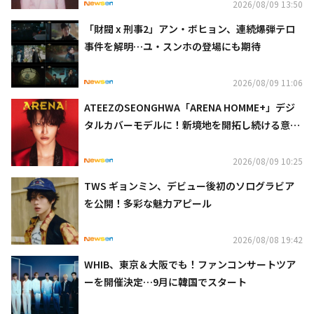
2026/08/09 13:50
「財閥 x 刑事2」アン・ボヒョン、連続爆弾テロ
事件を解明…ユ・スンホの登場にも期待
2026/08/09 11:06
ATEEZのSEONGHWA「ARENA HOMME+」デジ
タルカバーモデルに！新境地を開拓し続ける意図
も明かす
2026/08/09 10:25
TWS ギョンミン、デビュー後初のソログラビア
を公開！多彩な魅力アピール
2026/08/08 19:42
WHIB、東京＆大阪でも！ファンコンサートツア
ーを開催決定…9月に韓国でスタート