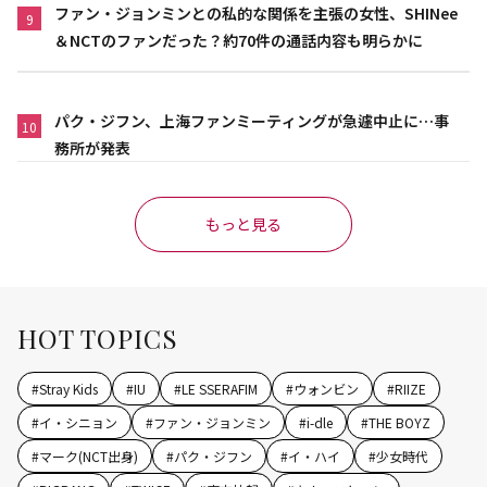
ファン・ジョンミンとの私的な関係を主張の女性、SHINee
9
＆NCTのファンだった？約70件の通話内容も明らかに
パク・ジフン、上海ファンミーティングが急遽中止に…事
10
務所が発表
もっと見る
HOT TOPICS
#
Stray Kids
#
IU
#
LE SSERAFIM
#
ウォンビン
#
RIIZE
#
イ・シニョン
#
ファン・ジョンミン
#
i-dle
#
THE BOYZ
#
マーク(NCT出身)
#
パク・ジフン
#
イ・ハイ
#
少女時代