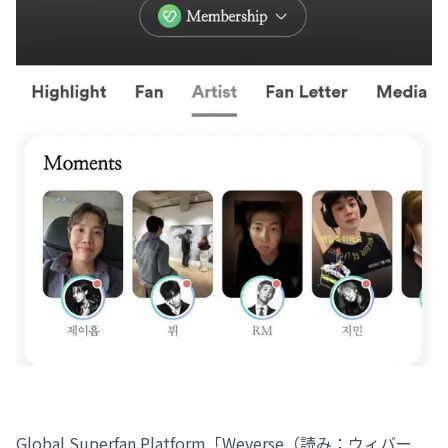
Global Superfan Platform「Weverse（読み：ウィバー