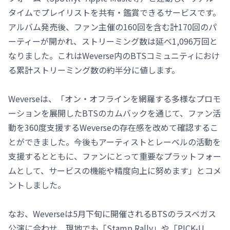
タイムでプレイリストを共有・鑑賞できるサービスです。
アルバム発売後、ファン主催の160回を含む計170回のパ
ーティーが開かれ、ストリーミング数は延べ1,096万回と
なりました。これはWeverse内のBTSコミュニティにおけ
る累計ストリーミング数の約半分に値します。
Weverseは、「オン・オフラインを網羅する多様なプロモ
ーションを展開したBTSのカムバックを通じて、ファン活
動を360度支援するWeverseの存在感を改めて確認するこ
とができました。今後もアーティストとレーベルの活動を
支援するとともに、ファンにとって重要なプラットフォー
ムとして、サービスの機能や精度向上に努めます」とコメ
ントしました。
なお、Weverseは5月下旬に開催されるBTSのラスベガス
公演に合わせ、現地でも「Stamp Rally」や「PICK-U