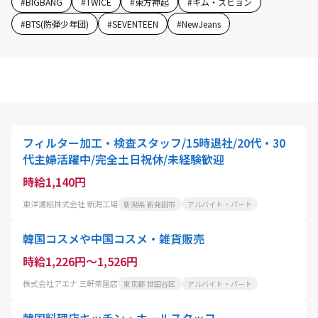
#
BIGBANG
#
TWICE
#
東方神起
#
キム・スヒョン
#
BTS(防弾少年団)
#
SEVENTEEN
#
NewJeans
フィルター加工・検査スタッフ/15時退社/20代・30
代主婦活躍中/完全土日祝休/未経験歓迎
時給1,140円
東洋濾紙株式会社 新潟工場
新潟県 新発田市
アルバイト・パート
韓国コスメや中国コスメ・雑貨販売
時給1,226円～1,526円
株式会社アエナ 三軒茶屋店
東京都 世田谷区
アルバイト・パート