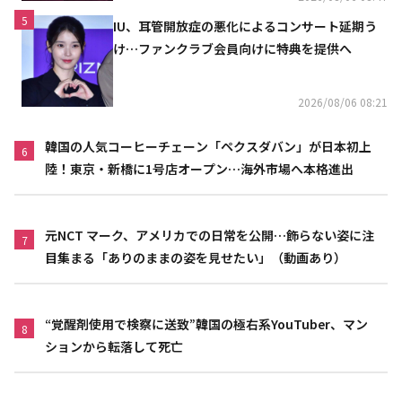
5
IU、耳管開放症の悪化によるコンサート延期う
け…ファンクラブ会員向けに特典を提供へ
2026/08/06 08:21
韓国の人気コーヒーチェーン「ペクスダバン」が日本初上
6
陸！東京・新橋に1号店オープン…海外市場へ本格進出
元NCT マーク、アメリカでの日常を公開…飾らない姿に注
7
目集まる「ありのままの姿を見せたい」（動画あり）
“覚醒剤使用で検察に送致”韓国の極右系YouTuber、マン
8
ションから転落して死亡