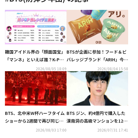
韓国アイドル界の「顔面国宝」
BTSが企画に参加！フード＆ビ
「マンネ」といえば誰？K-POP
バレッジブランド「ARIH」今夏
推しタイプ別調査の結果が明ら
に日本初上陸…イベントも開催
2026/08/05 18:09
2026/08/04 15:58
かに
決定
BTS、北中米W杯ハーフタイム
BTS ジン、約4億円で購入した
ショーから2週間で再び同じス
漢南洞の高級マンションを12億
テージに！2日間で15万7000人
円で売却…韓国メディアが報道
2026/08/03 17:00
2026/07/31 17:41
熱狂…マスコミ30社が集結