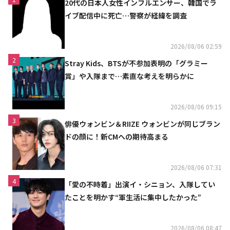
20代の日本人女性インフルエンサー、韓国でラ
イブ配信中に死亡…警察が経緯を調査
2026/08/06 02:59
2
Stray Kids、BTSが不参加表明の「グラミー
賞」や入隊まで…素直な考えを明らかに
2026/08/06 09:15
3
俳優ウォンビン＆RIIZE ウォンビンが同じブラン
ドの顔に！新CMへの期待高まる
2026/08/06 07:31
4
「愛の不時着」出演イ・シニョン、入隊してい
たことを明かす“軍生活に集中したかった”
2026/08/06 08:47