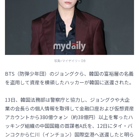
写真=マイデイリー DB
BTS（防弾少年団）のジョングクら、韓国の富裕層の名義
を盗用して資産を横領したハッカーが韓国に送還された。
13日、韓国法務部は警察庁と協力し、ジョングクや大企
業の会長らの個人情報を取得して金融口座および仮想資産
アカウントから380億ウォン（約38億円）以上を奪ったハ
ッキング組織の中国国籍の首謀者A氏を、12日にタイ・バ
ンコクから仁川（インチョン）国際空港へ送還したと明ら