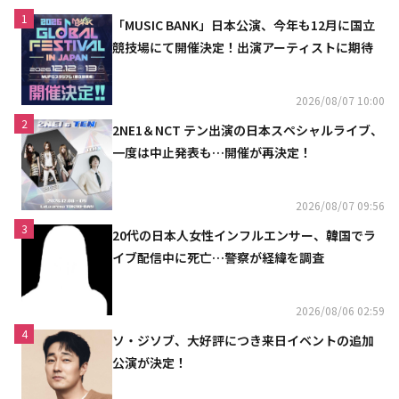
1
「MUSIC BANK」日本公演、今年も12月に国立
競技場にて開催決定！出演アーティストに期待
2026/08/07 10:00
2
2NE1＆NCT テン出演の日本スペシャルライブ、
一度は中止発表も…開催が再決定！
2026/08/07 09:56
3
20代の日本人女性インフルエンサー、韓国でラ
イブ配信中に死亡…警察が経緯を調査
2026/08/06 02:59
4
ソ・ジソブ、大好評につき来日イベントの追加
公演が決定！