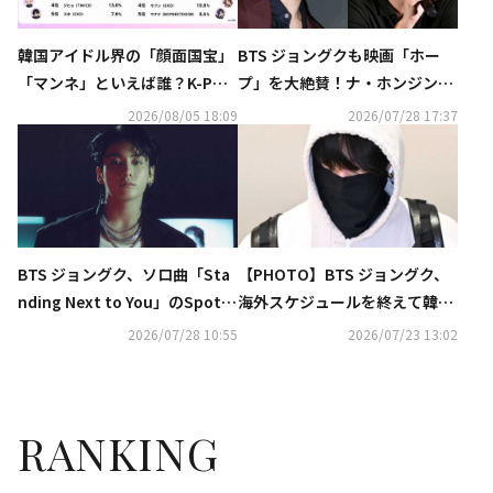
韓国アイドル界の「顔面国宝」
BTS ジョングクも映画「ホー
「マンネ」といえば誰？K-POP
プ」を大絶賛！ナ・ホンジン監
推しタイプ別調査の結果が明ら
督がSNSで反応
2026/08/05 18:09
2026/07/28 17:37
かに
BTS ジョングク、ソロ曲「Sta
【PHOTO】BTS ジョングク、
nding Next to You」のSpotif
海外スケジュールを終えて韓国
y累計再生回数が15億回を突破
に到着（動画あり）
2026/07/28 10:55
2026/07/23 13:02
RANKING