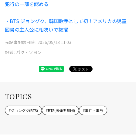
犯行の一部を認める
・BTS ジョングク、韓国歌手として初！アメリカの児童
図書の主人公に相次いで抜擢
元記事配信日時 :
2026/05/13 11:03
記者 :
パク・ソヨン
TOPICS
#
ジョングク(BTS)
#
BTS(防弾少年団)
#
事件・事故