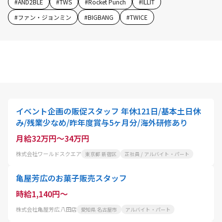
#
AND2BLE
#
TWS
#
Rocket Punch
#
ILLIT
#
ファン・ジョンミン
#
BIGBANG
#
TWICE
イベント企画の販促スタッフ 年休121日/基本土日休
み/残業少なめ/昨年度賞与5ヶ月分/海外研修あり
月給32万円～34万円
株式会社ワールドスクエア
東京都 新宿区
正社員 / アルバイト・パート
亀屋芳広のお菓子販売スタッフ
時給1,140円～
株式会社亀屋芳広 八田店
愛知県 名古屋市
アルバイト・パート