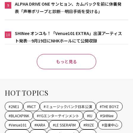
ALPHA DRIVE ONE サンヒョン、カムバックを前に休養発
9
表「声帯ポリープと診断…明日手術を受ける」
SHINee オンユも！「Venue101 EXTRA」出演アーティス
10
ト発表…9月19日にNHKホールにて公開収録
もっと見る
HOT TOPICS
#
2NE1
#
NCT
#
ミュージックバンク日本公演
#
THE BOYZ
#
BLACKPINK
#
YGエンターテインメント
#
IU
#
SHINee
#
Venue101
#
KARA
#
LE SSERAFIM
#
RIIZE
#
音楽中心