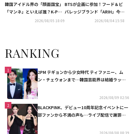
韓国アイドル界の「顔面国宝」
BTSが企画に参加！フード＆ビ
「マンネ」といえば誰？K-POP
バレッジブランド「ARIH」今夏
推しタイプ別調査の結果が明ら
に日本初上陸…イベントも開催
2026/08/05 18:09
2026/08/04 15:58
かに
決定
RANKING
1
2PM テギョンから少女時代 ティファニー、ム
ン・チェウォンまで…韓国芸能界は結婚ラッシ
ュ
2026/08/09 02:56
2
BLACKPINK、デビュー10周年記念イベントに一
部ファンから不満の声も…ライブ配信で謝罪
「コミュニケーション不足だった」
2026/08/08 08:39