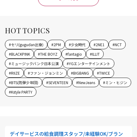
HOT TOPICS
#
セリ(gugudan出身)
#
2PM
#
少女時代
#
2NE1
#
NCT
#
BLACKPINK
#
THE BOYZ
#
fantagio
#
ILLIT
#
ミュージックバンク日本公演
#
YGエンターテインメント
#
RIIZE
#
ファン・ジョンミン
#
BIGBANG
#
TWICE
#
BTS(防弾少年団)
#
SEVENTEEN
#
NewJeans
#
ミン・ヒジン
#
Kstyle PARTY
デイサービスの給食調理スタッフ/未経験OK/ブラン