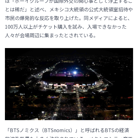
は「ボーイグループが国際外交の関心事として浮上するこ
とは稀だ」と述べ、メキシコ大統領の公式大統領室招待や
市民の爆発的な反応を取り上げた。同メディアによると、
100万人以上がチケット購入を試み、入場できなかった
人々が会場周辺に集まったとされている。
「BTSノミクス（BTSnomics）」と呼ばれるBTSの経済