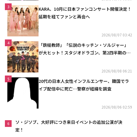
3
KARA、10月に日本ファンコンサート開催決定！
延期を経てファンと再会へ
2026/08/07 03:42
4
「鉄槌教師」「伝説のキッチン・ソルジャー」
が大ヒット！スタジオドラゴン、第2四半期の売
上高が黒字に
2026/08/08 06:21
5
20代の日本人女性インフルエンサー、韓国でラ
イブ配信中に死亡…警察が経緯を調査
2026/08/06 02:59
ソ・ジソブ、大好評につき来日イベントの追加公演が決
6
定！