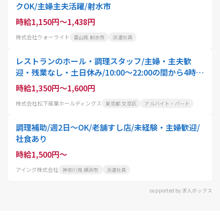
クOK/主婦主夫活躍/射水市
時給1,150円～1,438円
株式会社ウォーライト
富山県 射水市
派遣社員
レストランのホール・調理スタッフ/主婦・主夫歓
迎・残業なし・土日休み/10:00〜22:00の間から4時
間〜就業可能/スタッフ・アクティオ
時給1,350円～1,600円
株式会社松下産業ホールディングス
東京都 文京区
アルバイト・パート
調理補助/週2日～OK/老舗すし店/未経験・主婦歓迎/
社食あり
時給1,500円～
アイング株式会社
神奈川県 横浜市
派遣社員
supported by 求人ボックス