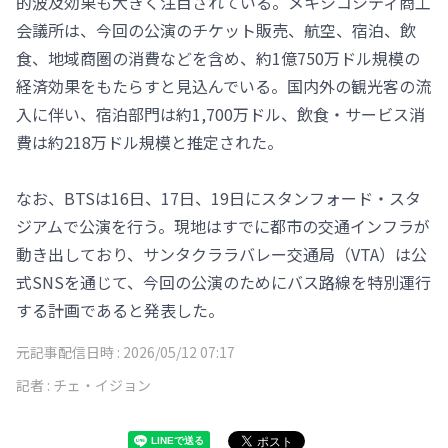
的波及効果も大きく注目されている。メキシコシティ商工
会議所は、今回の公演のチケット販売、航空、宿泊、飲
食、地域商圏の消費などを含め、約1億750万ドル規模の
経済効果をもたらすと見込んでいる。国内外の観光客の流
入に伴い、宿泊部門は約1,700万ドル、飲食・サービス消
費は約218万ドル規模と推定された。
なお、BTSは16日、17日、19日にスタンフォード・スタ
ジアムで公演を行う。現地はすでに都市の交通インフラが
動き出しており、サンタクララバレー交通局（VTA）は公
式SNSを通じて、今回の公演のためにバス路線を特別運行
する計画であると発表した。
元記事配信日時 :
2026/05/12 07:17
記者 :
チェ・イジョン