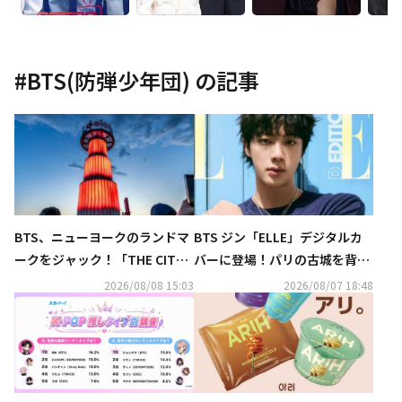
#
BTS(防弾少年団)
の記事
BTS、ニューヨークのランドマ
BTS ジン「ELLE」デジタルカ
ークをジャック！「THE CIT
バーに登場！パリの古城を背景
Y」プロジェクトが大盛況
に優雅な魅力アピール（動画あ
2026/08/08 15:03
2026/08/07 18:48
り）