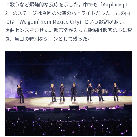
に歌うなど爆発的な反応を示した。中でも「Airplane pt.
2」のステージは今回の公演のハイライトだった。この曲
には「We goin' from Mexico City」という歌詞があり、
選曲センスを見せた。都市名が入った歌詞は観客の心に響
き、当日の特別なシーンとして残った。