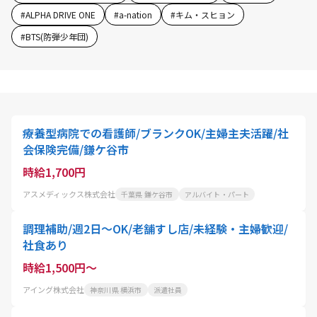
#
ALPHA DRIVE ONE
#
a-nation
#
キム・スヒョン
#
BTS(防弾少年団)
療養型病院での看護師/ブランクOK/主婦主夫活躍/社
会保険完備/鎌ケ谷市
時給1,700円
アスメディックス株式会社
千葉県 鎌ケ谷市
アルバイト・パート
調理補助/週2日～OK/老舗すし店/未経験・主婦歓迎/
社食あり
時給1,500円～
アイング株式会社
神奈川県 横浜市
派遣社員