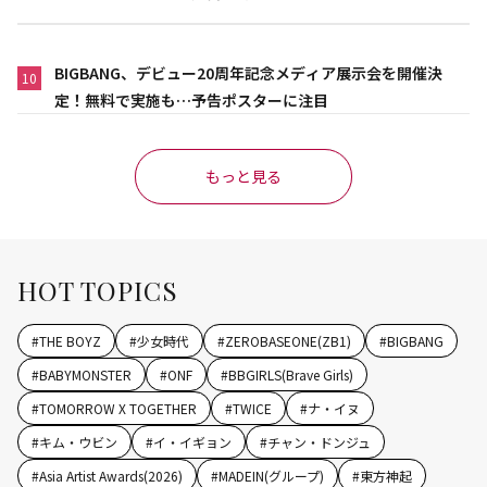
BIGBANG、デビュー20周年記念メディア展示会を開催決
10
定！無料で実施も…予告ポスターに注目
もっと見る
HOT TOPICS
#
THE BOYZ
#
少女時代
#
ZEROBASEONE(ZB1)
#
BIGBANG
#
BABYMONSTER
#
ONF
#
BBGIRLS(Brave Girls)
#
TOMORROW X TOGETHER
#
TWICE
#
ナ・イヌ
#
キム・ウビン
#
イ・イギョン
#
チャン・ドンジュ
#
Asia Artist Awards(2026)
#
MADEIN(グループ)
#
東方神起