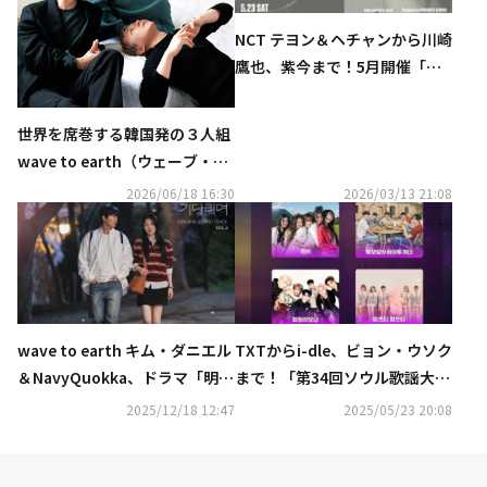
NCT テヨン＆ヘチャンから川崎
鷹也、紫今まで！5月開催「ソ
ウルジャズフェスティバル」に
豪華アーティストが続々出演
世界を席巻する韓国発の３人組
wave to earth（ウェーブ・ト
ゥ・アース）が新境地に挑んだ
2026/06/18 16:30
2026/03/13 21:08
ニューアルバム『bad pieces』
を8月７日にリリース
wave to earth キム・ダニエル
TXTからi-dle、ビョン・ウソク
＆NavyQuokka、ドラマ「明日
まで！「第34回ソウル歌謡大
はきっと」のOSTに参加！2曲
賞」豪華ラインナップを公開
2025/12/18 12:47
2025/05/23 20:08
のMVも公開