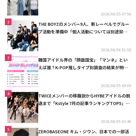
の計画を公開
2026/08/05 07:56
2
THE BOYZのメンバー9人、新レーベルでグルー
プ活動を準備中「個人活動については別途契約
へ」
2026/08/06 01:58
3
韓国アイドル界の「顔面国宝」「マンネ」とい
えば誰？K-POP推しタイプ別調査の結果が明ら
かに
2026/08/05 09:09
4
TWICEメンバーの移籍説からHYBEアイドルの脱
退まで「Kstyle 7月の記事ランキングTOP5」を
発表
2026/08/05 02:46
5
ZEROBASEONE キム・ジウン、日本での一部活