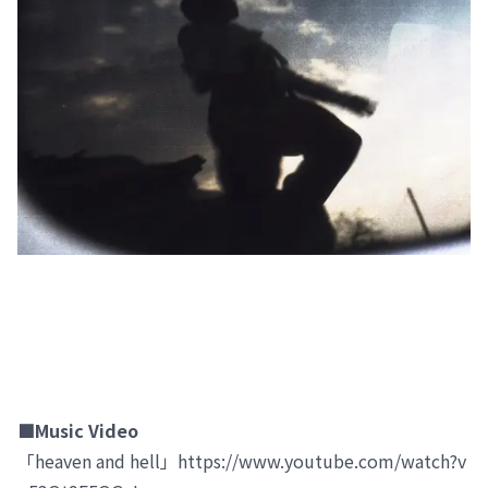
■Music Video
「heaven and hell」https://www.youtube.com/watch?v