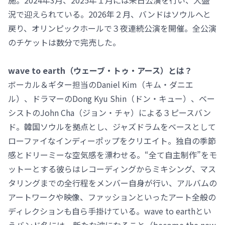
施。2024年3月、2025年１月には来日公演を行い、大盛
況で迎えられている。2026年２月、バンドはソウルへと
戻り、オリンピックホールで３夜連続公演を開催。全公演
のチケットは数分で完売した。
wave to earth（ウェーブ・トゥ・アース）とは？
ボーカル＆ギター担当のDaniel Kim（キム・ダニエ
ル）、ドラマーのDong Kyu Shin（ドン・キュー）、ベー
シストのJohn Cha（ジョン・チャ）による３ピースバン
ド。韓国ソウルを拠点とし、ジャズドラムをベースとして
ローファイなインディーポップをクリエイト。独自の季節
感とドリーミーな空気感を漂わせる。“全て自主制作”をモ
ットーとする彼らはレコーディングからミキシング、マス
タリングまでの全行程をメンバー自身が行い、アルバムの
アートワークや映像、ファッションといったアート全般の
ディレクションも自ら手掛けている。wave to earthとい