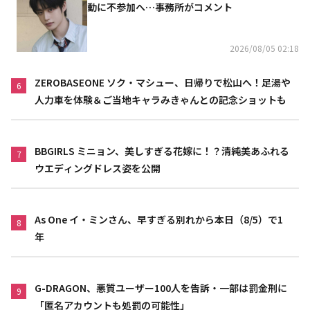
動に不参加へ…事務所がコメント
2026/08/05 02:18
ZEROBASEONE ソク・マシュー、日帰りで松山へ！足湯や
6
人力車を体験＆ご当地キャラみきゃんとの記念ショットも
BBGIRLS ミニョン、美しすぎる花嫁に！？清純美あふれる
7
ウエディングドレス姿を公開
As One イ・ミンさん、早すぎる別れから本日（8/5）で1
8
年
G-DRAGON、悪質ユーザー100人を告訴・一部は罰金刑に
9
「匿名アカウントも処罰の可能性」