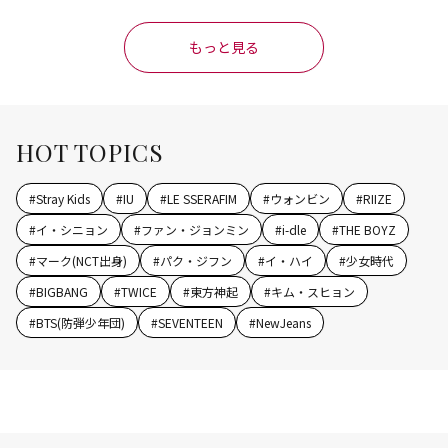
もっと見る
HOT TOPICS
#
Stray Kids
#
IU
#
LE SSERAFIM
#
ウォンビン
#
RIIZE
#
イ・シニョン
#
ファン・ジョンミン
#
i-dle
#
THE BOYZ
#
マーク(NCT出身)
#
パク・ジフン
#
イ・ハイ
#
少女時代
#
BIGBANG
#
TWICE
#
東方神起
#
キム・スヒョン
#
BTS(防弾少年団)
#
SEVENTEEN
#
NewJeans