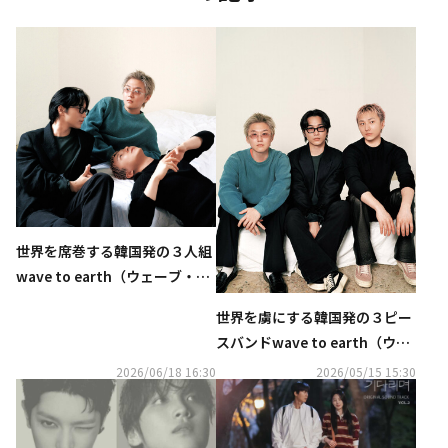
世界を席巻する韓国発の３人組
wave to earth（ウェーブ・ト
ゥ・アース）が新境地に挑んだ
世界を虜にする韓国発の３ピー
ニューアルバム『bad pieces』
スバンドwave to earth（ウェ
を8月７日にリリース
ーブ・トゥ・アース）、新章の
2026/06/18 16:30
2026/05/15 15:30
幕開けを告げるニューシングル
「heaven and hell」をリリー
ス