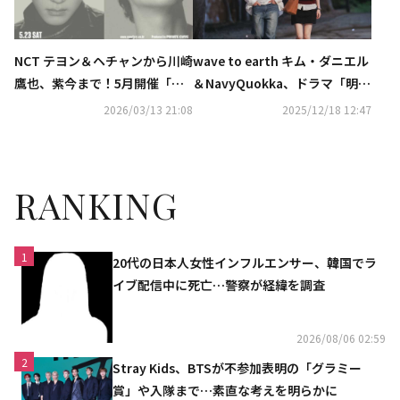
NCT テヨン＆ヘチャンから川崎
wave to earth キム・ダニエル
鷹也、紫今まで！5月開催「ソ
＆NavyQuokka、ドラマ「明日
ウルジャズフェスティバル」に
はきっと」のOSTに参加！2曲
2026/03/13 21:08
2025/12/18 12:47
豪華アーティストが続々出演
のMVも公開
RANKING
1
20代の日本人女性インフルエンサー、韓国でラ
イブ配信中に死亡…警察が経緯を調査
2026/08/06 02:59
2
Stray Kids、BTSが不参加表明の「グラミー
賞」や入隊まで…素直な考えを明らかに