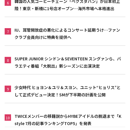
韓国の人気コーヒーチェーン「ペクスダバン」が日本初上
6
陸！東京・新橋に1号店オープン…海外市場へ本格進出
IU、耳管開放症の悪化によるコンサート延期うけ…ファン
7
クラブ会員向けに特典を提供へ
SUPER JUNIOR シンドン＆SEVENTEEN スングァンら、バ
8
ラエティ番組「大脱出」新シーズンに出演決定
少女時代 ヒョヨン＆ユリ＆スヨン、ユニット“ヒョリス”と
9
して正式デビュー決定！SMが下半期の計画を公開
TWICEメンバーの移籍説からHYBEアイドルの脱退まで「K
10
style 7月の記事ランキングTOP5」を発表