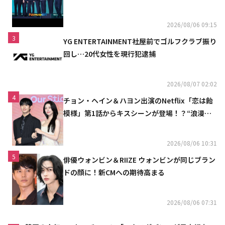
2026/08/06 09:15
3
YG ENTERTAINMENT社屋前でゴルフクラブ振り
回し…20代女性を現行犯逮捕
2026/08/07 02:02
4
チョン・ヘイン＆ハヨン出演のNetflix「恋は飴
模様」第1話からキスシーンが登場！？“浪漫と
ときめきでいっぱいの作品”
2026/08/06 10:31
5
俳優ウォンビン＆RIIZE ウォンビンが同じブラン
ドの顔に！新CMへの期待高まる
2026/08/06 07:31