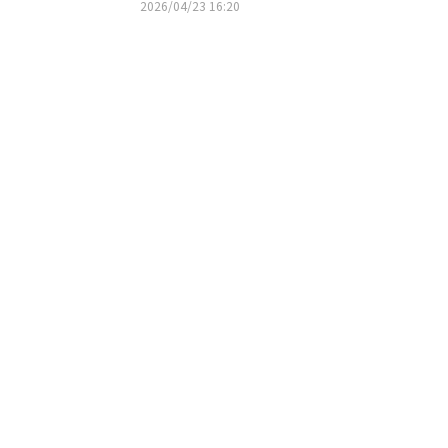
ース決定！ライブツアー開催も
2026/04/23 16:20