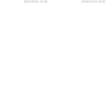
ような圧巻のステージ
開…10周年プロジェクトの幕開け
2026/06/01 15:26
2026/04/25 16:00