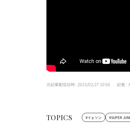
元記事配信日時 :
2023/02/27 10:50
記者 :
TOPICS
#
イェソン
#
SUPER JUN