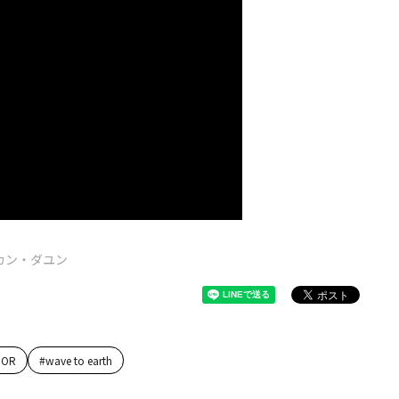
カン・ダユン
IOR
#
wave to earth