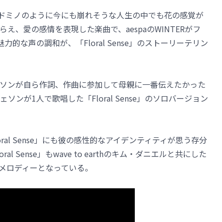
e」は、ドミノのように今にも崩れそうな人生の中でも花の感覚が
え、愛の感情を表現した楽曲で、aespaのWINTERがフ
的な声の調和が、「Floral Sense」のストーリーテリン
イェソンが自ら作詞、作曲に参加して母親に一番伝えたかった
ンが1人で歌唱した「Floral Sense」のソロバージョン
Floral Sense」にも彼の感性的なアイデンティティが思う存分
 Sense」もwave to earthのキム・ダニエルと共にした
メロディーとなっている。