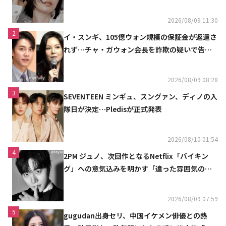
2026/08/09 11:30
2
イ・スンギ、105億ウォン規模の保証金が返還さ
れず…チャ・ガウォン会長を詐欺の疑いで告訴
へ
2026/08/09 08:28
3
SEVENTEEN ミンギュ、スングァン、ディノの入
隊日が決定…Pledisが正式発表
2026/08/10 01:54
4
2PM ジュノ、次回作となるNetflix「バイキン
グ」への意気込みを明かす「違った雰囲気の姿
をお見せできると思う」
2026/08/09 07:59
5
gugudan出身セリ、中国イケメン俳優との熱