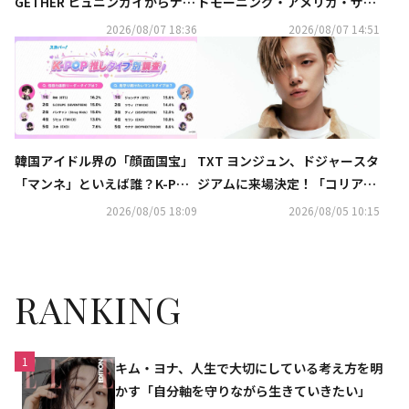
GETHER ヒュニンカイからナナ
ドモーニング・アメリカ・サマ
まで「フェラガモ」のイベント
ーコンサート」に登場！
2026/08/07 18:36
2026/08/07 14:51
に出席
韓国アイドル界の「顔面国宝」
TXT ヨンジュン、ドジャースタ
「マンネ」といえば誰？K-POP
ジアムに来場決定！「コリア
推しタイプ別調査の結果が明ら
ン・ヘリテージ・ナイト」で始
2026/08/05 18:09
2026/08/05 10:15
かに
球式＆特別パフォーマンスを披
露へ
RANKING
1
キム・ヨナ、人生で大切にしている考え方を明
かす「自分軸を守りながら生きていきたい」