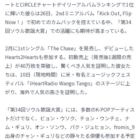
ートとCIRCLEチャートデイリーアルバムランキングで1位
に輝いた彼らは26日、2ndミニアルバム「Kick Out, Flip
Now！」で初めてのカムバックを控えている中、「第34
回ソウル歌謡大賞」での活躍にも期待が高まっている。
2月に1stシングル「The Chase」を発売し、デビューした
Hearts2Heartsも参加する。初動売上（発売後1週間の売
上）が40万枚を突破し、驚くべき人気を証明した彼女た
ちは、10日（現地時間）に米・有名ミュージックフェス
ティバル「iHeartRadio Wango Tango」のステージに上
がり、海外で人気の高さを証明した。
「第34回ソウル歌謡大賞」には、多数のK-POPアーティス
トだけでなく、ビョン・ウソク、チョン・ウンチェ、ナ
ム・ギュリ、オン・ソンウ、パク・ジュヒョン、fromis_9
出身のチャン・ギュリなどの錚々たる俳優も参加する予定