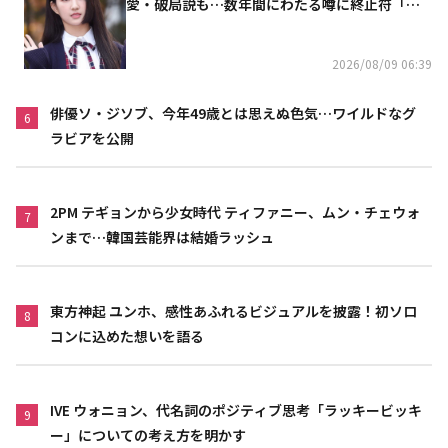
愛・破局説も…数年間にわたる噂に終止符「邪
魔しないで」
2026/08/09 06:39
俳優ソ・ジソブ、今年49歳とは思えぬ色気…ワイルドなグ
6
ラビアを公開
2PM テギョンから少女時代 ティファニー、ムン・チェウォ
7
ンまで…韓国芸能界は結婚ラッシュ
東方神起 ユンホ、感性あふれるビジュアルを披露！初ソロ
8
コンに込めた想いを語る
IVE ウォニョン、代名詞のポジティブ思考「ラッキービッキ
9
ー」についての考え方を明かす