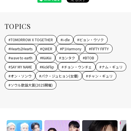
TOPICS
#
TOMORROW X TOGETHER
#
i-dle
#
ビョン・ウソク
#
Hearts2Hearts
#
QWER
#
P1Harmony
#
FIFTY FIFTY
#
wave to earth
#
KiiiKiii
#
ヨンタク
#
BTOB
#
SAY MY NAME
#
KickFlip
#
チョン・ウンチェ
#
ナム・ギュリ
#
オン・ソンウ
#
パク・ジュヒョン(女優)
#
チャン・ギュリ
#
ソウル歌謡大賞(2025開催)