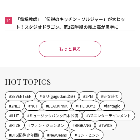
「鉄槌教師」「伝説のキッチン・ソルジャー」が大ヒッ
10
ト！スタジオドラゴン、第2四半期の売上高が黒字に
もっと見る
HOT TOPICS
#
SEVENTEEN
#
セリ(gugudan出身)
#
2PM
#
少女時代
#
2NE1
#
NCT
#
BLACKPINK
#
THE BOYZ
#
fantagio
#
ILLIT
#
ミュージックバンク日本公演
#
YGエンターテインメント
#
RIIZE
#
ファン・ジョンミン
#
BIGBANG
#
TWICE
#
BTS(防弾少年団)
#
NewJeans
#
ミン・ヒジン