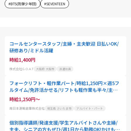
#
BTS(防弾少年団)
#
SEVENTEEN
コールセンタースタッフ/主婦・主夫歓迎 日払いOK/
研修あり/ミドル活躍
時給1,400円
株式会社G.O.A.T
大阪府 大阪市
派遣社員
フォークリフト・軽作業パート/時給1,250円×週5フ
ルタイム/免許活かせる/リフトも軽作業も半々/主婦
さん多数活躍中
時給1,250円～
南日本運輸倉庫株式会社
埼玉県 さいたま市
アルバイト・パート
個別指導講師/発達支援/学生アルバイトさんや主婦/
主夫、シニアの方もぜひ/週1日から勤務OK!かけもち