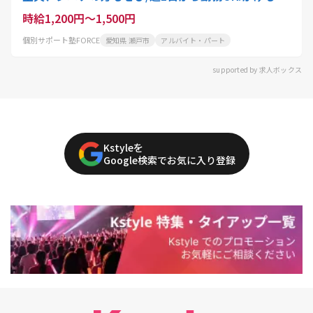
バイトにもおすすめ
時給1,200円～1,500円
個別サポート塾FORCE
愛知県 瀬戸市
アルバイト・パート
supported by 求人ボックス
Kstyleを
Google検索でお気に入り登録