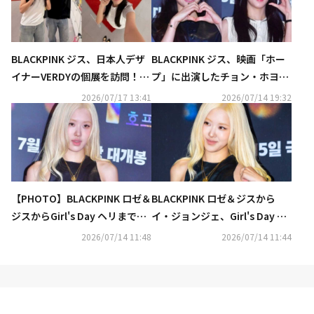
BLACKPINK ジス、日本人デザ
BLACKPINK ジス、映画「ホー
イナーVERDYの個展を訪問！変
プ」に出演したチョン・ホヨン
わらぬ友情をアピール
を応援“かっこいい”
2026/07/17 13:41
2026/07/14 19:32
【PHOTO】BLACKPINK ロゼ＆
BLACKPINK ロゼ＆ジスから
ジスからGirl's Day ヘリまで、
イ・ジョンジェ、Girl's Day ヘ
映画「ホープ」VIP試写会に出
リまで豪華集結！映画「ホー
2026/07/14 11:48
2026/07/14 11:44
席（動画あり）
プ」VIP試写会に出席