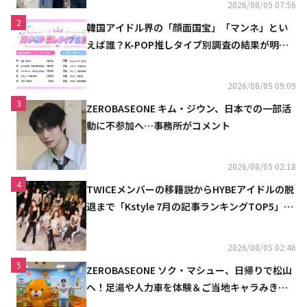
2026/08/05 07:56
2
韓国アイドル界の「顔面国宝」「マンネ」とい
えば誰？K-POP推しタイプ別調査の結果が明ら
かに
2026/08/05 09:09
3
ZEROBASEONE キム・ジウン、日本での一部活
動に不参加へ…事務所がコメント
2026/08/05 02:18
4
TWICEメンバーの移籍説からHYBEアイドルの脱
退まで「Kstyle 7月の記事ランキングTOP5」を
発表
2026/08/05 02:46
5
ZEROBASEONE ソク・マシュー、日帰りで松山
へ！足湯や人力車を体験＆ご当地キャラみきゃ
んとの記念ショットも