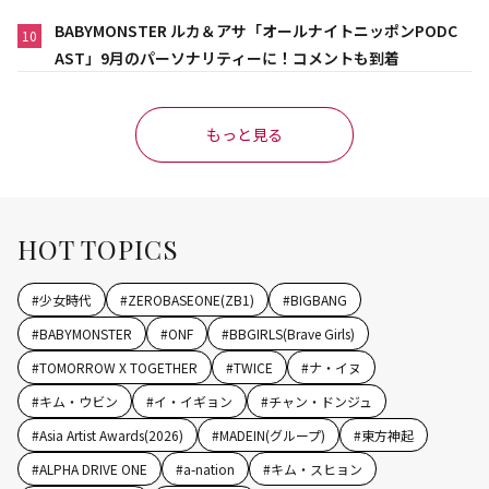
BABYMONSTER ルカ＆アサ「オールナイトニッポンPODC
10
AST」9月のパーソナリティーに！コメントも到着
もっと見る
HOT TOPICS
#
少女時代
#
ZEROBASEONE(ZB1)
#
BIGBANG
#
BABYMONSTER
#
ONF
#
BBGIRLS(Brave Girls)
#
TOMORROW X TOGETHER
#
TWICE
#
ナ・イヌ
#
キム・ウビン
#
イ・イギョン
#
チャン・ドンジュ
#
Asia Artist Awards(2026)
#
MADEIN(グループ)
#
東方神起
#
ALPHA DRIVE ONE
#
a-nation
#
キム・スヒョン