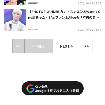
2022/10/11 18:52
【PHOTO】WINNER カン・スンユン＆Wanna O
ne出身キム・ジェファン＆Aileeら「不朽の名
曲」のレッドカーペットイベントに出席（動画あ
り）
2022/06/27 11:52
<<
< PREV
NEXT >
>>
Kstyleを
Google検索でお気に入り登録