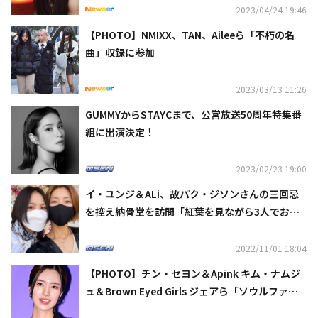
2023/04/24 19:46
【PHOTO】NMIXX、TAN、Aileeら「不朽の名
曲」収録に参加
2023/03/13 11:26
GUMMYからSTAYCまで、公営放送50周年特集番
組に出演決定！
2023/02/23 19:00
イ・ユンジ＆ALi、故パク・ジソンさんの三回忌
を控え納骨堂を訪問「紅葉を見ながら3人でおし
ゃべり」
2022/11/01 18:04
【PHOTO】チン・セヨン＆Apink キム・ナムジ
ュ＆Brown Eyed Girls ジェアら「ソウルファッ
ションウィーク」に出席