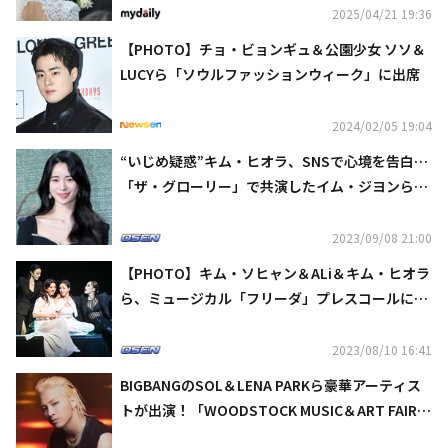
2025/04/21 19:36
【PHOTO】チョ・ビョンギュ＆公園少女 ソソ＆
LUCYら「ソウルファッションウィーク」に出席
2024/02/05 19:04
“いじめ疑惑”キム・ヒオラ、SNSで心境を告白…
「ザ・グローリー」で共演したイム・ジヨンらが
応援
2023/09/08 21:00
【PHOTO】キム・ソヒャン＆ALi＆キム・ヒオラ
ら、ミュージカル「フリーダ」プレスコールに出
席
2023/08/10 16:41
BIGBANGのSOL＆LENA PARKら豪華アーティス
トが出演！「WOODSTOCK MUSIC＆ART FAIR 2
023」開催決定