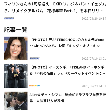
フィソンさんの1周忌迎え…EXID ソルジ＆バン・イェダム
ら、リメイクアルバム「花様年華 Part․1」を本日リリー
ス
2026/03/20 19:14
記事一覧
【PHOTO】元AFTERSCHOOLのカヒ＆元Wond
er Girlsのソネら、映画「キング・オブ・キング
ス」フォトウォールイベントに出席
2025/07/10 13:01
【PHOTO】イ・スンギ、FTISLAND イ・ホンギ
ら「不朽の名曲」レッドカーペットイベントに出
席
2025/06/23 14:53
Ailee＆チェ・シフン、結婚式でラブラブな姿を披
露…人気芸能人が祝福