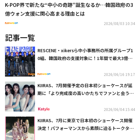
K-POP界で新たな“中小の奇跡”誕生なるか…韓国政府の3
億ウォン支援に関心高まる理由とは
2026/08/03 10:34
記事一覧
RESCENE・xikersら中小事務所の所属グループ1
0組、韓国政府の支援対象に！1年間で最大3億ウ
ォンずつ支給
2026/06/16 19:17
KIIRAS、7月開催予定の日本初ショーケースが延
期に「より完成度の高いかたちでファンと会うた
め」
2026/06/04 15:44
KIIRAS、7月に東京で日本初のショーケース開催
決定！パフォーマンスから素顔に迫るトークタイ
ムまで