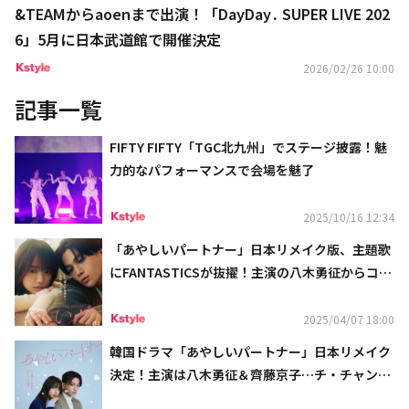
&TEAMからaoenまで出演！「DayDay․ SUPER LIVE 202
6」5月に日本武道館で開催決定
2026/02/26 10:00
記事一覧
FIFTY FIFTY「TGC北九州」でステージ披露！魅
力的なパフォーマンスで会場を魅了
2025/10/16 12:34
「あやしいパートナー」日本リメイク版、主題歌
にFANTASTICSが抜擢！主演の八木勇征からコメ
ント到着
2025/04/07 18:00
韓国ドラマ「あやしいパートナー」日本リメイク
決定！主演は八木勇征＆齊藤京子…チ・チャンウ
クとの意外な縁も明らかに