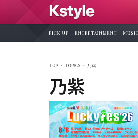
PICK UP
ENTERTAINMENT
MUSI
TOP
TOPICS
乃紫
乃紫