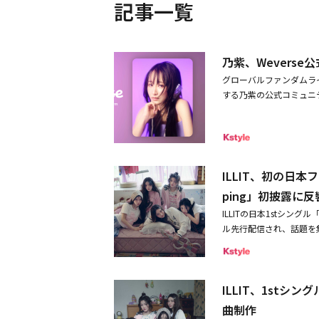
記事一覧
乃紫、Wevers
グローバルファンダムライ
する乃紫の公式コミュニ
少女」でSNSを中心に大きな
B所属の5人組ガールズグ
トだ。そんな乃紫と世界
最新情報を含む様々なコ
も期待が高まっている。◆
ILLIT、初の日
た！新曲やライブ情報、
ping」初披露に反
■リリースパーティー詳細
ILLITの日本1stシン
ス記念Listening Pa
ル先行配信され、話題を集
ンペーン＞コミュニティオ
録曲「Topping」が各
ュニティに「#WELCO
バサダーを務めるラコステ
した方の中から抽選で3名
「Topping」が起用
12:00～10月5日（日
ILLIT、1st
催された初のファンコンサート「
選人数：3名様乃紫の最新
で「Topping」がサ
後公開予定です。ファン
曲制作
も登場し、コラボレーショ
ンク乃紫Weverseコミュ