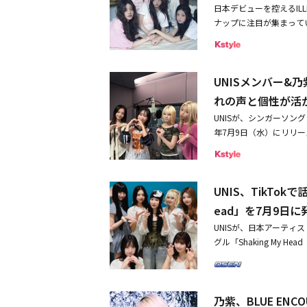
日本デビューを控えるIL
は、初デートの日の少女
ナップに注目が集まっている
てデートをする日のワク
トラックリストを公開し
人に魔法の呪文をかけて
ping」の2曲に加え、3rdミ
ちが、一般的な「トッピ
e）」の日本語バージョン
どうか曖昧な状態で会っ
UNISメンバー&乃
ナル曲「Almond Ch
デートなの」と無言でア
女A」で海外でもバイラルヒ
れの声と個性が活
ょ？」という歌詞を通し
掛け、少女のきらめきや
（=Top）の特別感を「T
UNISが、シンガーソングラ
ップジャンルの曲として誕
る。本楽曲には、「全方向
年7月9日（水）にリリー
み出す新世代シンガーソ
ーの乃紫がトップライン
士のタッグとして、早くから
までショートフォームを中
て「今作ではILLITの
d」は、「Girls D
起こすのか、期待が高ま
芯のある女の子像を持た
ポップナンバーだ。作詞
のきらめきと儚い青春が盛
た。これまでショートフォ
UNIS、TikTok
し、自ら指揮を執った。
期待が高まる中で、今回
学反応を起こすのか、期
ム・ソウォンが参加。4
ead」を7月9日に
ろう。SNSを中心にZ世
少女たちのきらめきと儚
る。今回、話題のコラボ
る。そして、28日～29
UNISが、日本アーティ
まれ」 「Topping」
ンによるスペシャルイン
ョンマークで暗示された
グル「Shaking My
「借りてきた猫（Do the 
すすめスポットについて
ミュージックビデオが公開される
月まで遡る。当時UNI
ットを起こした日本オリジナ
ださい。コトコ：私はも
N JAPAN」を8月10
た。具体的なコラボの有無
されたCare Bear
強かったのですが、実際
する。全4公演で一般指定
会いだけでも、大きな注
いる。以降、31日にはM
話しかけてくれたりして
に、9月14日には「ROCK 
乃紫、BLUE ENC
デビュー当初から乃紫の
ンサート「2025 ILLIT 
じました。ゼリー・ダン