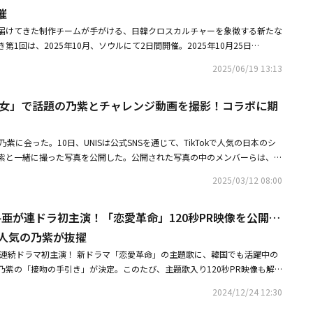
果たす。この夏のILLITの活動から目が離せない。■リリース情報日本1st
（World Wide Cover）」のコンテンツを皮切りに、TikTokのチャレンジや自
ホールで開催する。全4公演で一般指定席チケットが完売する盛況ぶりか
催
でした。最初はドキドキしていたのですが、とっても優しい方という印象が
源配信日：2025年9月1日（月）予定CD発売日：2025年9月3日（水）予
じて乃紫の代表曲「全方向美少女」を継続的に披露してきた。このようなき
える。さらに、9月14日には「ROCK IN JAPAN FESTIVAL 2025」への出演
自然とリラックスできました。イム・ソウォン：初めてお会いしたときか
届けてきた制作チームが手がける、日韓クロスカルチャーを象徴する新たな
能性がございます。あらかじめご了承ください。＜収録曲＞全4曲Track 1
ィスト間に音楽的接点が生まれ、国籍を超越したグローバルプロジェクトへ
にK-POPガールズグループとして初出演を果たす。音源強者ILLITの躍進に
だなという印象でした。レコーディングのときも丁寧に歌い方を教えてくれ
1回は、2025年10月、ソウルにて2日間開催。2025年10月25日
gTrack 3 借りてきた猫（Do the Dance）（Japanese Ver.）Track 4 Almon
 My Head」は女性同士でデートをする「Girl's Date」をコンセプトにした楽
IT、1stシングル「時よ止まれ」トラックリスト公開紫 今＆乃紫が楽曲制作・
いい方だなと改めて感じました。――乃紫さんから見たUNISの印象は？乃
2日間にわたり、ソウル・KBSアリーナにて開催される新たな音楽フェスティ
態・販売価格＞〇製造限定 キャラクターコラボ盤価格：2,970円（税込）〇初回限
とスタイルが出会う彼女たちのエネルギーを込めた。特に乃紫が作詞と作曲
ら出演決定！音楽フェス「Concrete Jam 2025」韓国で10月に初開催
2025/06/19 13:13
多国籍グループで、皆さんそれぞれ個性があって本当に魅力的なグループだと感
 2025」。その出演アーティスト第1弾として、BLUE ENCOUNT、NEE、乃紫、
）〇通常盤価格：1,650円（税込）〇ユニット盤A - YUNAH、MINJU、MOK
ス、ディレクションまで全過程に参加し、期待を高めた。歌唱には彼女をは
ィングに参加してくれた3名は、キャラクターが声にしっかり表れていて、
た。「Concrete Jam」とは、日本のJ-POP／J-ROCKを韓国の音楽ファンに
ONHEE、IROHA価格：1,760円（税込）〇セブンネットショッピング限定盤価
コトコ、イム・ソウォンの3人が参加し、それぞれの色を調和させ、溶け込
を担当してくれました。私は普段、1人で楽曲制作から歌唱まで行っている
美少女」で話題の乃紫とチャレンジ動画を撮影！コラボに期
。開催は今回が初となるが、これまで数多くの日本アーティストの韓国公演
売サイト＞・ILLIT Weverse Shop・UNIVERSAL MUSIC STORE・HM
を持つメンバーたちで構成し、楽曲のコンセプトを最大限に生かしたという
「歌割り」を考えるという経験ができました。それぞれの個性に合わせてパ
作会社「RUIENM」と日本発の海外支援チーム「KAGEROU GLOBAL」
on.co.jp・楽天・セブンネットショッピング・TSUTAYA RECORDS※店頭
コラボは単純な楽曲リリースに留まらない。メンバーたちは日本で乃紫と会
も新鮮で、楽曲に深みが出たと思います。――今回の楽曲は、UNISとのコラ
現地チームのもとで行われる。■開催概要「Concrete Jam 2025」会
サイト・ILLIT日本公式サイト・ILLIT日本公式X
た映像「UNIS DAYS」も披露する。音楽と映像コンテンツが融合された企
乃紫に会った。10日、UNISは公式SNSを通じて、TikTokで人気の日本のシ
れたとのことですが、どのようなイメージで作られましたか？乃紫：はい。
ールを予定（※詳細は後日発表）最寄り駅：地下鉄9号線「加陽（カヤン）
とのコミュニケーションにさらに拍車をかける計画だ。UNISと乃紫のコラ
紫と一緒に撮った写真を公開した。公開された写真の中のメンバーらは、乃
しました。全員で一緒に歌えるパートと、それぞれの魅力が際立つような構
出演：日本のJ-POP／J-ROCKアーティスト各日4～6組予定（後日発表）
y Head」は9日正午、各種音楽配信サイトを通じて公開される。・UNIS「全方向
がら写真を撮っている。明るい笑顔と共に、仲睦まじい雰囲気が目を引く。
でも映えるようなK-POPらしい部分も意識して作りました。――UNISの皆さん
EROU GLOBAL（Korea room）■関連リンク「RUIENM」公式Instagram
2025/03/12 08:00
チャレンジ動画を撮影！コラボに期待の声も・UNIS、初の日本デジタルシ
に彼女のヒット曲「全方向美少女」のチャレンジ動画を披露。特別な時間を
ていますが、もし日本のおすすめスポットや食べ物を紹介するなら、どこを
サイト
決定！「夢みたいな気持ち」
イズで写真とチャレンジが公開されるやいなや、ファンたちからは熱烈な反
東京の街で渋谷が1番好きなのですが、UNISのメンバーで「呪術廻戦」が好
嶋﨑斗亜が連ドラ初主演！「恋愛革命」120秒PR映像を公開…
でコラボするのではないかと注目を集めている。現在、どのようなきっかけ
なので、渋谷事変の舞台でもある渋谷は、まさに聖地のような場所ではない
かについては、まだ正確に明かされていない。ただ、UNISはデビュー当初
ませんが、海外の方からもんじゃ焼きが人気です。東京に来ると「もんじゃ
kで人気の乃紫が抜擢
方向美少女」に対する特別な愛情を表してきた。彼女たちはグローバルK-P
いう知り合いが結構いて日本人にとっては馴染み深い食べ物ですが、ストリ
亜が連続ドラマ初主演！ 新ドラマ「恋愛革命」の主題歌に、韓国でも活躍中の
の「W.W.C（World Wide Cover）」のコンテンツをはじめ、日本の単独フ
れているようで、渋谷にもありますしおすすめです。――逆に、乃紫さんにおす
乃紫の「接吻の手引き」が決定。このたび、主題歌入り120秒PR映像も解
全方向美少女」のカバーステージを披露した。さらに、ナナ、ゼリー ダン
トや食べ物があれば教えてください。イム・ソウォン：最近、日本でも人気
で2025年1月11日（土）から放送スタートとなる連続ドラマ「恋愛革命」。
4人のメンバーが歌ったカバー映像も公開され、グローバルファンから爆発
トリートフードで、「クァベギ」というものがあるんです。原宿でもお店を
2024/12/24 12:30
ではWanna One出身パク・ジフン、THE BOYZのヨンフンら豪華競演で
うな、乃紫の音楽に向けたメンバーらの真心により、出会いが実現したので
ていて、味のバリエーションも豊富。韓国らしいユニークな食文化を感じて
た、同世代の高い支持を集める高校生の学園ラブストーリー。このたび、ド