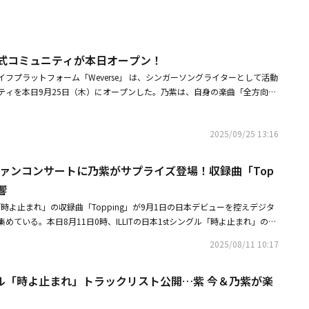
e公式コミュニティが本日オープン！
フプラットフォーム「Weverse」 は、シンガーソングライターとして活動
ティを本日9月25日（木）にオープンした。乃紫は、自身の楽曲「全方向美
バズを生み出し、さらにHYBE MUSIC GROUPレーベルであるBELIFT LA
ループILLITの楽曲制作に参加したことでも注目を集める次世代アーティス
2025/09/25 13:16
中のファンがリアルタイムでコミュニケーションを取り、音楽活動の裏側や
ンテンツを通じて、より深く繋がることができる特別な空間が作られ、早く
乃紫コメントこの度、Weverseコミュニティを開設させていただきまし
本ファンコンサートに乃紫がサプライズ登場！収録曲「Top
ラフな日常を皆さんにお届けしていきます♪ 是非チェックしてください！
響
Weverseコミュニティオープン記念LIVE配信＆新曲「ベーシスト」リリー
グル「時よ止まれ」の収録曲「Topping」が9月1日の日本デビューを控えデジタ
rty開催日時：2025年9月26日（金）19:00～20:30（予定）詳しくはこちら＜キャ
めている。本日8月11日0時、ILLITの日本1stシングル「時よ止まれ」の収
ープンを記念したキャンペーンを開催します。期間中、Weverse公式コミ
音楽配信サービスで先行配信リリースされた。先んじて8月2日にILLITがアン
ME_noa」のハッシュタグをつけて、大切な思い出や歓迎のメッセージを投稿
2025/08/11 10:17
2025年日本国内スニーカーキャンペーンの新コレクションのWEB CMに
様に素敵なプレゼントを差し上げます。開催期間：2025年9月26日（金）
され、先行公開された楽曲の一部が話題を集めていた。また、昨日（10日）開
）23:59プレゼント内容：直筆サイン入りCLUB乃紫Tシャツ（白・Mサイズ） 当
シングル「時よ止まれ」トラックリスト公開…紫 今＆乃紫が楽
2025 ILLIT GLITTER DAY IN JAPAN」神奈川・ぴあアリーナMM公演
情報はもちろん、Weverseでしか見ることのできない限定コンテンツも今
プライズで初披露された。制作に参加したシンガーソングライター乃紫（noa）
のみなさまのコミュニティへのご参加を心よりお待ちしております■関連リ
ンが実現。予想外のサプライズに会場の熱気が高まった。「Topping」
ニティ