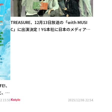
TREASURE、12月13日放送の「with MUSI
C」に出演決定！YG本社に日本のメディアが
初潜入
FE!、
と、N
04組決
2 15:50
2025/12/06 22:54