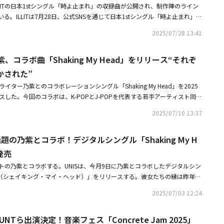
LITの日本1stシングル「時よ止まれ」の収録曲が公開され、制作陣のライン
の多様な感情と、恋愛中に感じる特別感を描いたポップジャンルの曲。初め
。ILLITは7月28日、公式SNSを通じて日本1stシングル「時よ止まれ」の
ワク感と恋愛中に本音をなかなか言えない少女の様子を描いている。好きな
た。これによると、本作には新たな日本オリジナル曲「時よ止まれ」「Top
みたり、または恋に落ちた感情を周りの人達に気付かれるようにしたい気持
2025/07/28 13:41
ニアルバム「bomb」のタイトル曲「Billyeoon Goyangi（Do the Danc
ングなしのプレーン」な気持ちとは違うように見える。また、デートなのか
や、TikTokを中心にバイラルを起こしロングヒットを起こした日本オリジ
たとしても可愛らしい服を着ていれば （トッピングをすれば）、「これは
紫、コラボ曲「Shaking My Head」をリリース“それぞ
ocolate」まで、全4曲が収録される。タイトル曲「時よ止まれ」は、「魔性の
ピールできるという想いを、「結局、デートかどうかって 着る服次第でし
ットを記録した新世代クリエイターの紫 今（Mulasaki Ima）が作詞を手
かされた”
てユニークに表現している。このように、恋に落ちたいつもとは違う最高
儚さ、真夏のまぶしい瞬間をそのまま宝石箱に閉じ込めたようなディスコポ
op Top Topping」という歌詞的遊戯で表現し、リスナーに楽しみを与え
イター乃紫とのコラボレーションシングル「Shaking My Head」を2025
生した。「Topping」は、「全方向美少女」などTikTokを中心にバズを生
美少女」などTikTokを中心にバズを生み出す新世代シンガーソングライタ
スした。今回のコラボは、K-POPとJ-POPを代表する若手アーティスト同
ングライターの乃紫（noa）がトップラインの作曲と作詞を手掛けた。これ
の作曲と作詞を手掛け、中毒性を極大化させた。乃紫は本楽曲の制作につい
ファンの間で注目を集めていた。デジタルシングル「Shaking My Hea
心にトレンドをリードしてきたILLITとの出会いでどのような化学反応を
2025/07/10 13:37
キラキラとした可愛らしいイメージの中に、勇気を持って素直に気持ちを表す
ate」をコンセプトに、異なる言語とカルチャーの出会いが生むエネルギーを描いた
っている。日本1stシングル「時よ止まれ」は、率直でまっすぐな少女たち
せる歌詞にしました。皆さんの記憶に残る楽曲になると嬉しいです」と伝え
・作曲からプロデュース、ディレクションに至るまで、乃紫が全工程に参加
り込まれた。Z世代を中心に注目を集めるILLITの新たなクリエイティブに
ームを中心にトレンドをリードしてきたILLITとの出会いでどのような化
で話題の乃紫とコラボ！デジタルシングル「Shaking My H
ボーカルには乃紫に加え、UNISメンバーのゼリー・ダンカ、コトコ、イ
のトラックリスト解禁はさらに彼女たちの日本デビューへの関心を高めるだ
待が高まっている。日本1stシングル「時よ止まれ」は、率直でまっすぐな
人それぞれの個性が光るボーカルで、楽曲の世界観を立体的に表現してい
発売
代から注目を集める2組を迎え、10代から再び共感を呼ぶことが期待され
い青春が盛り込まれた作品となっており、新たな日本オリジナル曲「時よ止
楽曲をきっかけに、乃紫とUNISのゼリー・ダンカ、コトコ、イム・ソウォ
日に2つ目のコンセプトフォトとフィルムが公開され、8月11日にはクエスチ
ストの乃紫とコラボする。UNISは、今月9日に乃紫とコラボしたデジタルシン
の2曲に加え、3rdミニアルバム「bomb」のタイトル曲の日本語バージョン
タビューが実現。楽曲制作の舞台裏や、お互いの第一印象、日本と韓国のお
スペシャルな予定が、31日にはミュージックビデオティザー、9月1日には
 Head（シェイキング・マイ・ヘッド）」をリリースする。彼女たちの縁は昨年3
Dance）（Japanese Ver.）」、TikTokを中心にバイラルを起こしロングヒ
など、多岐にわたるエピソードを深堀した。――乃紫さんの第一印象を教えてく
。また、ILLITは初のファンコンサート「2025 ILLIT GLITTER DAY I
Sは、乃紫と一緒に撮った写真を公開し、グローバルファンの好奇心を刺激し
ル曲「Almond Chocolate」まで、全4曲が収録される。先んじて解禁
ともと乃紫先輩の曲をたくさん聞いていたので憧れの存在というイメージが
2025/07/03 12:24
日～11日に神奈川・ぴあアリーナMM、9月3日～4日に大阪・大阪城ホールで開催
は明かされなかったが、K-POPとJ-POPを代表するアーティストたちの出
s™（ケアベア）とのコラボレーションや2種類のコンセプトフォトも話題を呼んで
にお会いしてみると、とても気さくで、私たちが緊張しているときも英語で
席チケットが完売する盛況ぶりから、ILLITの人気の高さが伺える。さら
目を集めた。そして今回、ついに彼女たちのコラボが発表された。UNISは
Vティザー、9月1日にはMVが公開される。引き続きILLITは、初のファンコ
、その場を楽しく和ませてくださるムードメーカーのような存在の方だと感
IN JAPAN FESTIVAL 2025」への出演も決まっており、IVEと共にK-POPガ
OUNTら出演決定！音楽フェス「Concrete Jam 2025」
音楽に並々ならぬ愛情を示してきた。彼女たちはグローバルK-POPチャンネ
GLITTER DAY IN JAPAN」を本日11日に神奈川・ぴあアリーナMMで、9月3
カ：乃紫先輩とコラボできて本当に嬉しかったです。お話をさせていただく