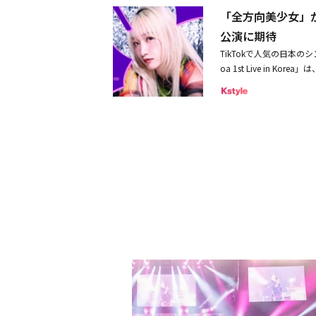
はないかと話題になって
もらえると思います。―
「全方向美少女」
ラマの世界観とシンクロ
こした乃紫の出会いに、
ます。コトコ：この曲を
だって」「大学生でキス
公演に期待
と発表し、アルバム準備に拍車をかけている。 この投稿をInst
ました。思わず口ずさん
吻の手引き」。すでに配信
ェアした投稿※動画はク
けたら嬉しいです。乃紫：「
TikTokで人気の日本
万回以上の再生を記録して
れた楽曲になっています
oa 1st Live in
が、「TikTok上半期
にちなんでUNISメンバ
24 WANDERLOCH
る韓国でのワンマンライ
の曲で遊んでいただけたら嬉
期待が高まっている。今
でも活躍中。主題歌抜擢
5年7月9日（水）正午より配信中
た乃紫。「正面で見ても
き』を起用していただき
icApple Music
なメロディーに合わせ、
じます。たった一人の相
espaやTWICE、TOM
を添えられると嬉しいで
注目度が高まり、このよ
メの主題歌はキラキラし
リース前にデモ曲として公
紫さんの声と曲の世界観
に。7月には新曲「ハニートラ
されている乃紫さんのこ
4」に出演。18日には「S
す！」とコメントを伝え
ている。
いあいと楽しい現場だっ
「恋愛革命」2025年1月
※放送時間変更の可能性あ
信が決定！FOD番組ペー
美月喜山中一輝（AmBiti
原作：「恋愛革命」（「L
「接吻の手引き」（MR8 / MI