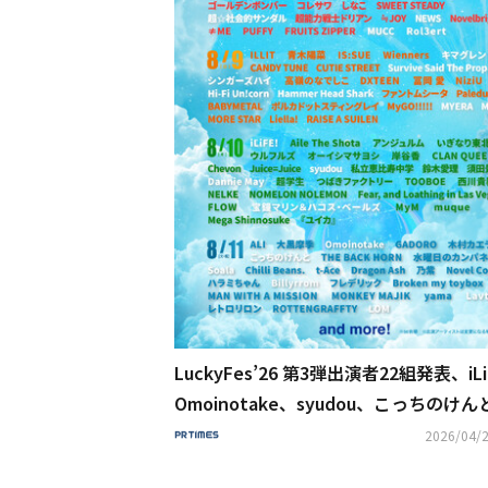
LuckyFes’26 第3弾出演者22組発表、iLi
Omoinotake、syudou、こっちのけん
EWS、宝鐘マリン、ME:I、MUCCら計1
2026/04/2
定！第三次先行チケットも発売開始