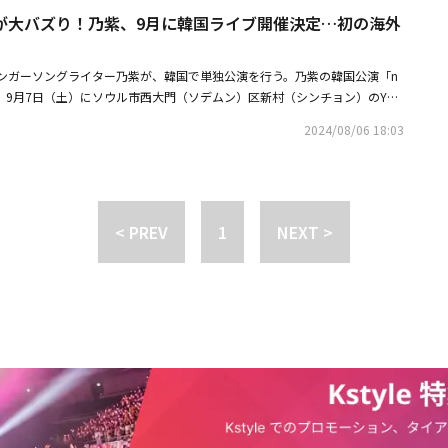
いる。世界に名を広めているUNISと、全世界でチャレンジブームを巻き起
―最後に、この楽曲を楽しみにしているファンの皆さんにメッセージをお願いし
が大バズり！乃紫、9月に韓国ライブ開催決定…初の海外
し、物語を加速させる主題歌が決定！ 「高校生でキスをするのは重要なん
ファンの期待がより一層高まっている。最近、UNISは4月にカムバックする
初めて聴いた瞬間から、「ずっと聴いていたい！」と思うほど大好きになり
を知るのは純情なんだって」というキャッチ―な歌詞で始まる、乃紫の「接
agramで見る UNIS(@unis_offcl)がシ
でしまうような魅力が詰まっている楽曲なので、ぜひたくさん聴いていただ
されている同楽曲は、SNSを中心にヒットしており、TikTokでは累計150
リックまたはタップで閲覧できます。
Shaking My Head」は、メンバーそれぞれの声や個性がしっかり活かさ
のシンガーソングライター乃紫が、韓国で単独公演を行う。乃紫の韓国公演「n
いる。乃紫は、TikTok総再生回数19億回を記録した「全方向美少女」
。さらに、同曲をテーマに撮影した様々なチャレンジや、楽曲のコンセプト
 Korea」は、9月7日（土）にソウル市西大門（ソデムン）区新村（シンチョン）のYES
トレンド大賞2024」ミュージック部門を受賞。今年9月には、初の海外公演とな
ーと一緒に撮影したYouTubeのコンテンツもあるので、ぜひ動画と一緒にこ
 HALLにて行われる。特に今回、彼女にとって初の海外公演となるため、より一層
ブを行い、「全方向美少女」の韓国語バージョンをリリースするなど、韓国
2024/08/06 18:03
しいです！■リリース情報デジタルシングル「Shaking My Head」202
年1月にリリースした「全方向美少女」がショート動画を通じて大ヒットし
について、乃紫は「学園ラブストーリーを想像して制作した曲『接吻の手引
＜配信サイト＞LINE MUSICMelOnGenieBugsFLOVIBESpotifyYT Mus
 横から見ても 下から見ても いい女で困っちゃう」という歌詞とキャッチー
嬉しいです。2023年にリリースされた曲ですが、聴くとどこか懐かしく感
角度を変えながら自分の顔を映す動画が、日本のみならず韓国でも流行。a
手に夢中になる学生時代の甘酸っぱい恋を描いた曲です。この曲が作品に華
ORROW X TOGETHERなど、人気K-POPアイドルがこの動画を投稿し、さらに
す」と喜びを語った。また、主役の嶋﨑斗亜は「勝手なイメージで、ラブコ
うな人気をうけ同曲の韓国語バージョンまでリリースされた。また、正式リ
< PREV
1
NEXT >
た曲なのかなと想像していたんですけど、初めて聴かせていただいた時、乃
開した「初恋キラー」が、TikTok上で1,000万回再生を突破し、再び話題
が『恋愛革命』にピッタリだなと思いました。SNSなどでバズる曲を沢山出
ップ」を発売し、8月4日に行われた「ROCK IN JAPAN FESTIVAL 202
の曲と一緒に、『恋愛革命』も沢山の人に愛される作品になったら嬉しいで
UMMER SONIC 2024」東京公演にも出演するなど、活発な活動を繰り広げ
ている。さらに今回、現場での撮影記録も公開！ キャストたちが「和気あ
た」と語る撮影現場から、その空気感が伝わる写真に注目だ。■番組情報
11日（土）スタート毎週土曜 深夜1時～1時30分 / 全10話（関西ローカル）
り★TVerで見逃し配信ありTVer番組ページはコチラ★FODで独占見放題配
ジはコチラ【キャスト＆スタッフ】＜出演＞嶋﨑斗亜（Lil かんさい）吉田
ous）吉田伶香仲吉玲亜日高由起刀小田惟真（THE SUPER FRUIT）栗原颯人
INEマンガ」連載）作者：232脚本：川満佐和子 / 髙橋幹子主題歌：乃紫
J Quality Records）音楽：The Original Jaermulkプロデューサー：山口