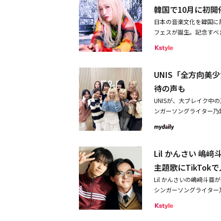
ールズグループで初出演を
ル「1theK」の「W.W.C
日・4日に大阪・大阪城
韓国で10月に初開
機会があり、とても光栄
シングル「時よ止まれ」音
主制作のカバー映像を通
ら、ILLITの人気の高さが伺
あり、話していくうちに
日本の音楽文化を韓国に
定※発売日は変更になる可
っかけで、2組のアーテ
も決まっており、IVEと共
ら、本当に可愛らしい方
フェスが誕生。記念すべき第
時よ止まれTrack 2 Toppin
と発展した。「Shaking
引き続き注目だ。・ILL
て、その時に歌声がかっこ
（土）・26日（日）の
d Chocolate＜形
曲だ。互いに異なる言語
乃紫、BLUE ENCOUNT
紫：UNISは8人組の
バル「Concrete Jam
定盤価格：2,640円（税込
はもちろん、プロデュー
じました。今回レコーデ
Hakubiの4組が発表され
A / ユニット盤B - W
じめ、ゼリー・ダンカ、
楽曲にぴったりのパート
UNIS「全方向
届ける都市型音楽フェス
格：1,650円（税込）＜予約販
ませた。キャラクター性
のですが、今回は初めて
を手がけてきたコンサート制
V・タワーレコード・Amaz
待の声も
点もポイントだ。今回の
ートを割り当てるのがとて
がタッグを組み、実績豊富な
のみ販売いたします。■関連
い、東京と大阪で撮影され
UNISが、大ブレイク中の
ボが決まってから制作さ
場：韓国・ソウル大型ホ
画で、グローバルファン
ンガーソングライター乃
今回のために新たに制作
駅」8番出口より徒歩15分
ボ楽曲「Shaking M
紫と多様なポーズをしな
成にこだわりながら、SNS
主催／制作：RUIENM／KAG
美少女」で話題の乃紫と
メンバーらは乃紫と一緒
は日本に来る機会も増え
「RUIENM」公式ウェブ
ングルを今夏にリリース
過ごした。特に、サプラ
挙げますか？乃紫：私は
Lil かんさい 
応と共に、次のアルバム
きなメンバーがいるよう
で彼女たちが出会ったの
かと。あと意外かもしれ
主題歌にTikTo
から乃紫のヒット曲「全
焼きが食べたい！」って
Lil かんさいの嶋﨑斗
OPチャンネル「1theK」
ートフードとして注目さ
シンガーソングライター
ァンミーティングでも「
すめしたい韓国のスポッ
禁となった。ABCテレビ
カ、コトコ、オ・ユナの
が出てきている韓国のス
韓国発のウェブ漫画で、本国
的な反応を得た。このよ
見かけるようになってき
実写化もされ話題となっ